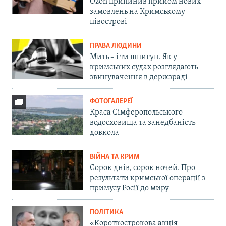
Ozon припинив прийом нових
замовлень на Кримському
півострові
ПРАВА ЛЮДИНИ
Мить – і ти шпигун. Як у
кримських судах розглядають
звинувачення в держзраді
ФОТОГАЛЕРЕЇ
Краса Сімферопольського
водосховища та занедбаність
довкола
ВІЙНА ТА КРИМ
Сорок днів, сорок ночей. Про
результати кримської операції з
примусу Росії до миру
ПОЛІТИКА
«Короткострокова акція