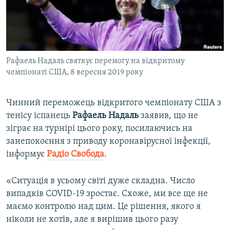
ВІДЕОУРОКИ «ELIFBE»
Русский
СВІДЧЕННЯ ОКУПАЦІЇ
Qırımtatar
УКРАЇНСЬКА ПРОБЛЕМА КРИМУ
Рафаель Надаль святкує перемогу на відкритому
ДОЛУЧАЙСЯ!
ІНФОГРАФІКА
чемпіонаті США, 8 вересня 2019 року
Чинний переможець відкритого чемпіонату США з
Усі сайти RFE/RL
тенісу іспанець
Рафаель Надаль
заявив, що не
зіграє на турнірі цього року, посилаючись на
занепокоєння з приводу коронавірусної інфекції,
інформує
Радіо Свобода
.
«Ситуація в усьому світі дуже складна. Число
випадків COVID-19 зростає. Схоже, ми все ще не
маємо контролю над цим. Це рішення, якого я
ніколи не хотів, але я вирішив цього разу