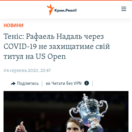
Доступність
посилання
Перейти
НОВИНИ
до
НОВИНИ
Теніс: Рафаель Надаль через
основного
ВОДА.КРИМ
матеріалу
COVID-19 не захищатиме свій
ВІДЕО ТА ФОТО
Перейти
титул на US Open
до
ПОЛІТИКА
основної
04 серпень 2020, 23:47
БЛОГИ
навігації
Перейти
Поділитись
Читати без VPN
ПОГЛЯД
до
ІНТЕРВ'Ю
пошуку
ВСЕ ЗА ДЕНЬ
СПЕЦПРОЕКТИ
ЯК ОБІЙТИ БЛОКУВАННЯ
ДЕПОРТАЦІЯ