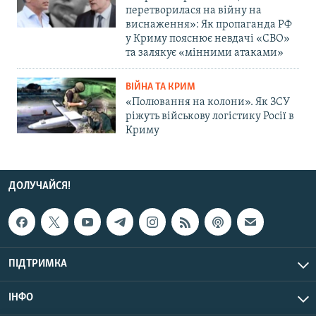
перетворилася на війну на
виснаження»: Як пропаганда РФ
у Криму пояснює невдачі «СВО»
та залякує «мінними атаками»
ВІЙНА ТА КРИМ
«Полювання на колони». Як ЗСУ
ріжуть військову логістику Росії в
Криму
ДОЛУЧАЙСЯ!
ПІДТРИМКА
ІНФО