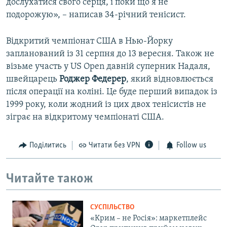
дослухатися свого серця, і поки що я не
подорожую», – написав 34-річний тенісист.
Відкритий чемпіонат США в Нью-Йорку
запланований із 31 серпня до 13 вересня. Також не
візьме участь у US Open давній суперник Надаля,
швейцарець
Роджер Федерер
, який відновлюється
після операції на коліні. Це буде перший випадок із
1999 року, коли жодний із цих двох тенісистів не
зіграє на відкритому чемпіонаті США.
Поділитись
Читати без VPN
Follow us
Читайте також
СУСПІЛЬСТВО
«Крим – не Росія»: маркетплейс