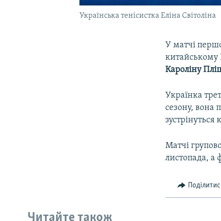
Українська тенісистка Еліна Світоліна
У матчі першо
китайському
Кароліну Плі
Українка трет
сезону, вона 
зустрінуться
Матчі групово
листопада, а ф
Поділитис
Читайте також