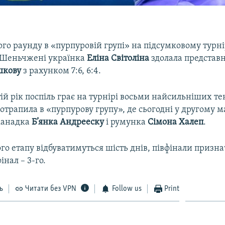
го раунду в «пурпуровій групі» на підсумковому турн
 Шеньчжені українка
Еліна Світоліна
здолала представ
шкову
з рахунком 7:6, 6:4.
ій рік поспіль грає на турнірі восьми найсильніших те
потрапила в «пурпурову групу», де сьогодні у другому м
 канадка
Б’янка Андрееску
і румунка
Сімона Халеп
.
го етапу відбуватимуться шість днів, півфінали призна
інал – 3-го.
ь
Читати без VPN
Follow us
Print