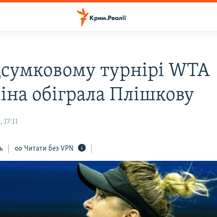
дсумковому турнірі WTA
ліна обіграла Плішкову
 17:11
ь
Читати без VPN