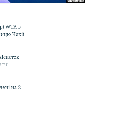
ірі WTA в
ницю Чехії
нісисток
атчі
чені на 2