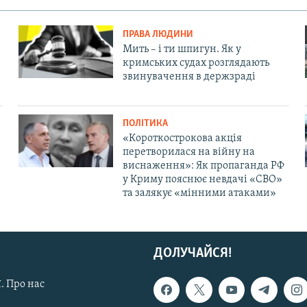
ПРАВА ЛЮДИНИ
Мить – і ти шпигун. Як у
кримських судах розглядають
звинувачення в держзраді
ПОЛІТИКА
«Короткострокова акція
перетворилася на війну на
виснаження»: Як пропаганда РФ
у Криму пояснює невдачі «СВО»
та залякує «мінними атаками»
ДОЛУЧАЙСЯ!
. Про нас