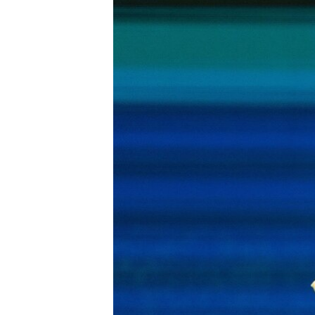
ВІДЕОУРОКИ «ELIFBE»
СВІДЧЕННЯ ОКУПАЦІЇ
УКРАЇНСЬКА ПРОБЛЕМА КРИМУ
ІНФОГРАФІКА