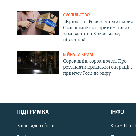
СУСПІЛЬСТВО
«Крим – не Росія»: маркетплейс
Ozon припинив прийом нових
замовлень на Кримському
півострові
ВІЙНА ТА КРИМ
Сорок днів, сорок ночей. Про
результати кримської операції з
примусу Росії до миру
Русский
ПІДТРИМКА
ІНФО
Qırımtatar
Ваше відео і фото
Крим.Реалії
ДОЛУЧАЙСЯ!