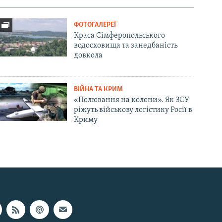
ФОТОГАЛЕРЕЇ
Краса Сімферопольського
водосховища та занедбаність
довкола
ВІЙНА ТА КРИМ
«Полювання на колони». Як ЗСУ
ріжуть військову логістику Росії в
Криму