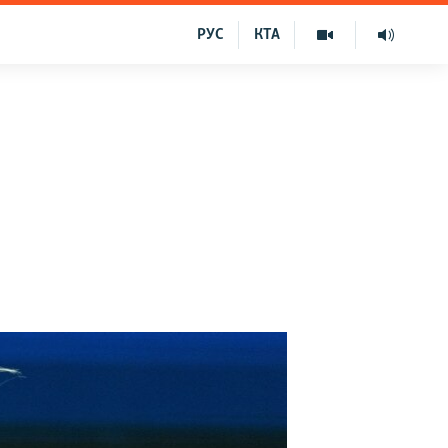
РУС
КТА