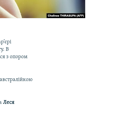
р’єрі
y. В
ся з опором
 австралійкою
а
Леся