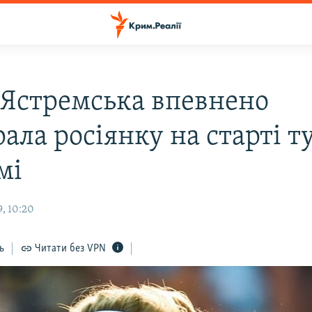
: Ястремська впевнено
ала росіянку на старті т
мі
, 10:20
ь
Читати без VPN