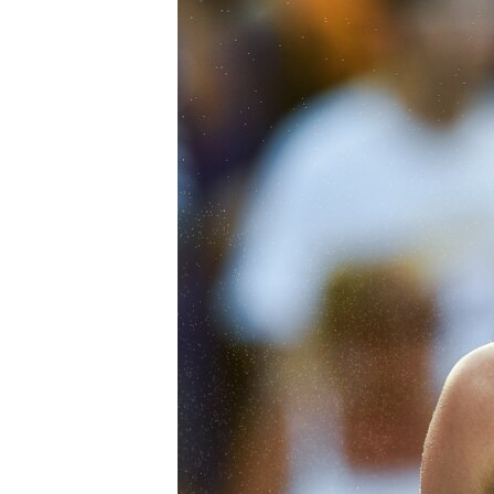
ВІДЕОУРОКИ «ELIFBE»
СВІДЧЕННЯ ОКУПАЦІЇ
УКРАЇНСЬКА ПРОБЛЕМА КРИМУ
ІНФОГРАФІКА