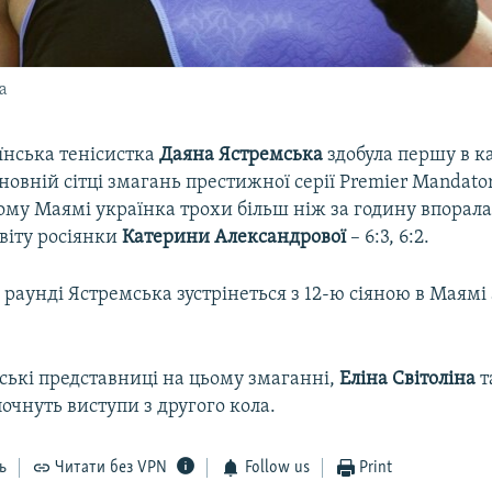
а
їнська тенісистка
Даяна Ястремська
здобула першу в ка
новній сітці змагань престижної серії Premier Mandator
му Маямі українка трохи більш ніж за годину впорала
світу росіянки
Катерини Александрової
– 6:3, 6:2.
раунді Ястремська зустрінеться з 12-ю сіяною в Маямі
ські представниці на цьому змаганні,
Еліна Світоліна
т
почнуть виступи з другого кола.
ь
Читати без VPN
Follow us
Print