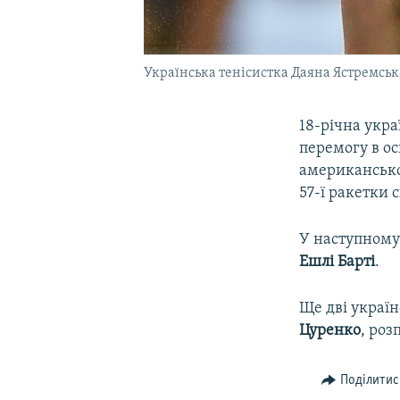
Українська тенісистка Даяна Ястремськ
18-річна укра
перемогу в ос
американсько
57-ї ракетки 
У наступному 
Ешлі Барті
.
Ще дві україн
Цуренко
, роз
Поділитис