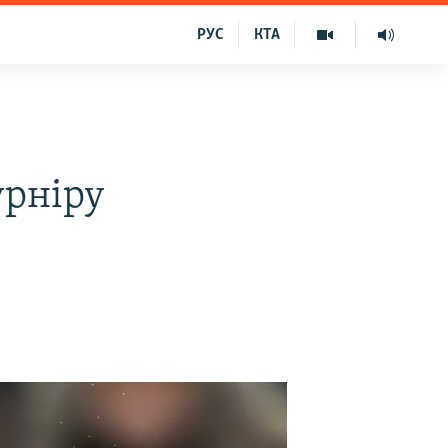
РУС
КТА
урніру