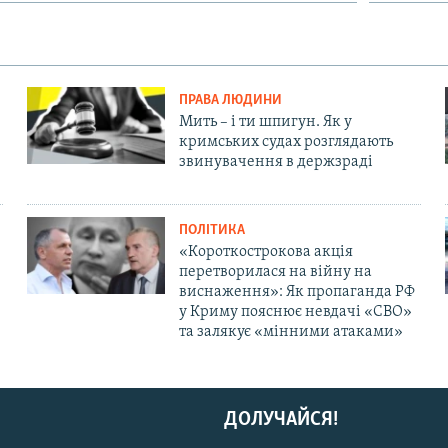
ПРАВА ЛЮДИНИ
Мить – і ти шпигун. Як у
кримських судах розглядають
звинувачення в держзраді
ПОЛІТИКА
«Короткострокова акція
перетворилася на війну на
виснаження»: Як пропаганда РФ
у Криму пояснює невдачі «СВО»
та залякує «мінними атаками»
ДОЛУЧАЙСЯ!