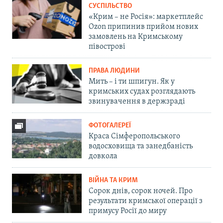
СУСПІЛЬСТВО
«Крим – не Росія»: маркетплейс
Ozon припинив прийом нових
замовлень на Кримському
півострові
ПРАВА ЛЮДИНИ
Мить – і ти шпигун. Як у
кримських судах розглядають
звинувачення в держзраді
ФОТОГАЛЕРЕЇ
Краса Сімферопольського
водосховища та занедбаність
довкола
ВІЙНА ТА КРИМ
Сорок днів, сорок ночей. Про
результати кримської операції з
примусу Росії до миру