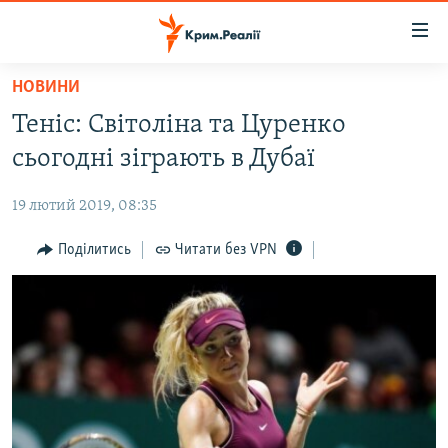
Доступність
посилання
Перейти
НОВИНИ
до
НОВИНИ
Теніс: Світоліна та Цуренко
основного
ВОДА.КРИМ
матеріалу
сьогодні зіграють в Дубаї
ВІДЕО ТА ФОТО
Перейти
до
19 лютий 2019, 08:35
ПОЛІТИКА
основної
БЛОГИ
Поділитись
Читати без VPN
навігації
Перейти
ПОГЛЯД
до
ІНТЕРВ'Ю
пошуку
ВСЕ ЗА ДЕНЬ
СПЕЦПРОЕКТИ
ЯК ОБІЙТИ БЛОКУВАННЯ
ДЕПОРТАЦІЯ