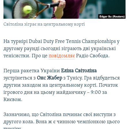
ВІДЕОУРОКИ «ELIFBE»
Русский
СВІДЧЕННЯ ОКУПАЦІЇ
Qırımtatar
Світоліна зіграє на центральному корті
УКРАЇНСЬКА ПРОБЛЕМА КРИМУ
ДОЛУЧАЙСЯ!
ІНФОГРАФІКА
На турнірі Dubai Duty Free Tennis Championships у
другому раунді сьогодні зіграють дві українські
тенісистки. Про це
повідомляє
Радіо Свобода.
Усі сайти RFE/RL
Перша ракетка України
Еліна Світоліна
зустрінеться з
Онс Жабер
з Тунісу. Гра відбудеться
другим заходом на центральному корті. Початок
ігрового дня на цьому майданчику – 9:00 за
Києвом.
Зазначимо, що Світоліна починає свої виступи з
другого кола. Вона ж є чинною чемпіонкою цього