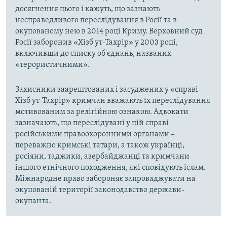
досягнення цього і кажуть, що зазнають
несправедливого переслідування в Росії та в
окупованому нею в 2014 році Криму. Верховний суд
Росії заборонив «Хізб ут-Тахрір» у 2003 році,
включивши до списку об'єднань, названих
«терористичними».
Захисники заарештованих і засуджених у «справі
Хізб ут-Тахрір» кримчан вважають їх переслідування
мотивованим за релігійною ознакою. Адвокати
зазначають, що переслідувані у цій справі
російськими правоохоронними органами –
переважно кримські татари, а також українці,
росіяни, таджики, азербайджанці та кримчани
іншого етнічного походження, які сповідують іслам.
Міжнародне право забороняє запроваджувати на
окупованій території законодавство держави-
окупанта.