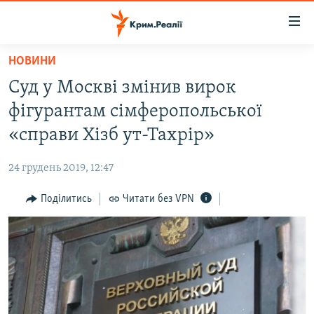
Доступність
посилання
Перейти
НОВИНИ
до
НОВИНИ
Суд у Москві змінив вирок
основного
ВОДА.КРИМ
матеріалу
фігурантам сімферопольської
ВІДЕО ТА ФОТО
Перейти
«справи Хізб ут-Тахрір»
до
ПОЛІТИКА
основної
24 грудень 2019, 12:47
БЛОГИ
навігації
Перейти
Поділитись
Читати без VPN
ПОГЛЯД
до
ІНТЕРВ'Ю
пошуку
ВСЕ ЗА ДЕНЬ
СПЕЦПРОЕКТИ
ЯК ОБІЙТИ БЛОКУВАННЯ
ДЕПОРТАЦІЯ