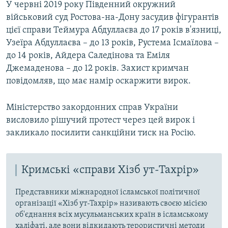
У червні 2019 року Південний окружний
військовий суд Ростова-на-Дону засудив фігурантів
цієї справи Теймура Абдуллаєва до 17 років в'язниці,
Узеїра Абдуллаєва – до 13 років, Рустема Ісмаїлова –
до 14 років, Айдера Саледінова та Еміля
Джемаденова – до 12 років. Захист кримчан
повідомляв, що має намір оскаржити вирок.
Міністерство закордонних справ України
висловило рішучий протест через цей вирок і
закликало посилити санкційни тиск на Росію.
Кримські «справи Хізб ут-Тахрір»
Представники міжнародної ісламської політичної
організації «Хізб ут-Тахрір» називають своєю місією
об'єднання всіх мусульманських країн в ісламському
халіфаті, але вони відкидають терористичні методи