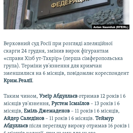
ВІДЕОУРОКИ «ELIFBE»
Русский
СВІДЧЕННЯ ОКУПАЦІЇ
Qırımtatar
УКРАЇНСЬКА ПРОБЛЕМА КРИМУ
ДОЛУЧАЙСЯ!
ІНФОГРАФІКА
Верховний суд Росії при розгляді апеляційної
скарги 24 грудня, змінив вирок фігурантам
«справи Хізб ут-Тахрір» (перша сімферопольська
Усі сайти RFE/RL
група). Терміни ув'язнення для кримчан
зменшилися на 6 місяців, повідомляє кореспондент
Крим.Реалії
.
Таким чином,
Узеїр Абдуллаєв
отримав 12 років і 6
місяців ув'язнення,
Рустем Ісмаїлов
– 13 років і 6
місяців,
Еміль Джемаденов
– 11 років і 6 місяців,
Айдер Саледінов
– 11 років і 6 місяців.
Теймур
Абдуллаєв
після перегляду вироку отримав 16 років і