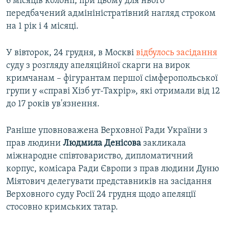
6 місяців колонії, при цьому для нього
передбачений адмініністратівний нагляд строком
на 1 рік і 4 місяці.
У вівторок, 24 грудня, в Москві
відбулось засідання
суду з розгляду апеляційної скарги на вирок
кримчанам – фігурантам першої сімферопольської
групи у «справі Хізб ут-Тахрір», які отримали від 12
до 17 років ув'язнення.
Раніше уповноважена Верховної Ради України з
прав людини
Людмила Денісова
закликала
міжнародне співтовариство, дипломатичний
корпус, комісара Ради Європи з прав людини Дуню
Міятович делегувати представників на засідання
Верховного суду Росії 24 грудня щодо апеляції
стосовно кримських татар.