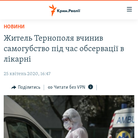
Доступність
посилання
Перейти
НОВИНИ
до
НОВИНИ
Житель Тернополя вчинив
основного
ВОДА.КРИМ
матеріалу
самогубство під час обсервації в
ВІДЕО ТА ФОТО
Перейти
лікарні
до
ПОЛІТИКА
основної
25 квітень 2020, 16:47
БЛОГИ
навігації
Перейти
Поділитись
Читати без VPN
ПОГЛЯД
до
ІНТЕРВ'Ю
пошуку
ВСЕ ЗА ДЕНЬ
СПЕЦПРОЕКТИ
ЯК ОБІЙТИ БЛОКУВАННЯ
ДЕПОРТАЦІЯ