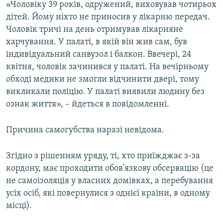
«Чоловіку 39 років, одружений, виховував чотирьох
дітей. Йому ніхто не приносив у лікарню передач.
Чоловік тричі на день отримував лікарняне
харчування. У палаті, в якій він жив сам, був
індивідуальний санвузол і балкон. Ввечері, 24
квітня, чоловік зачинився у палаті. На вечірньому
обході медики не змогли відчинити двері, тому
викликали поліцію. У палаті виявили людину без
ознак життя», – йдеться в повідомленні.
Причина самогубства наразі невідома.
Згідно з рішенням уряду, ті, хто приїжджає з-за
кордону, має проходити обов'язкову обсервацію (це
не самоізоляція у власних домівках, а перебування
усіх осіб, які повернулися з однієї країни, в одному
місці).