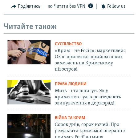
Поділитись
Читати без VPN
Follow us
Читайте також
СУСПІЛЬСТВО
«Крим – не Росія»: маркетплейс
Ozon припинив прийом нових
замовлень на Кримському
півострові
ПРАВА ЛЮДИНИ
Мить – і ти шпигун. Як у
кримських судах розглядають
звинувачення в держзраді
ВІЙНА ТА КРИМ
Сорок днів, сорок ночей. Про
результати кримської операції з
примусу Росії до миру