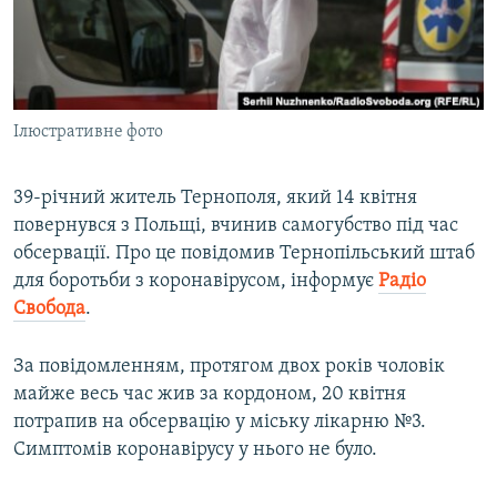
ВІДЕОУРОКИ «ELIFBE»
Русский
СВІДЧЕННЯ ОКУПАЦІЇ
Qırımtatar
УКРАЇНСЬКА ПРОБЛЕМА КРИМУ
Ілюстративне фото
ДОЛУЧАЙСЯ!
ІНФОГРАФІКА
39-річний житель Тернополя, який 14 квітня
повернувся з Польщі, вчинив самогубство під час
Усі сайти RFE/RL
обсервації. Про це повідомив Тернопільський штаб
для боротьби з коронавірусом, інформує
Радіо
Свобода
.
За повідомленням, протягом двох років чоловік
майже весь час жив за кордоном, 20 квітня
потрапив на обсервацію у міську лікарню №3.
Симптомів коронавірусу у нього не було.