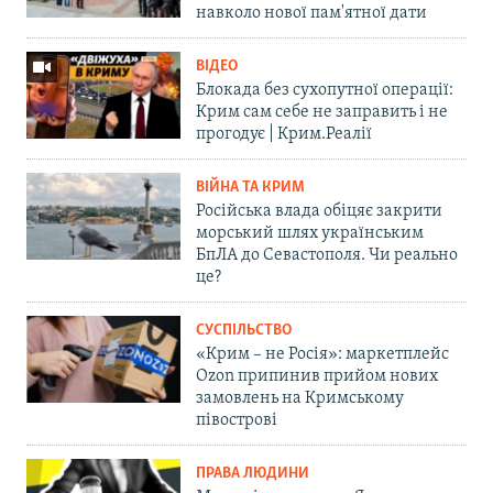
навколо нової пам'ятної дати
ВІДЕО
Блокада без сухопутної операції:
Крим сам себе не заправить і не
прогодує | Крим.Реалії
ВІЙНА ТА КРИМ
Російська влада обіцяє закрити
морський шлях українським
БпЛА до Севастополя. Чи реально
це?
СУСПІЛЬСТВО
«Крим – не Росія»: маркетплейс
Ozon припинив прийом нових
замовлень на Кримському
півострові
ПРАВА ЛЮДИНИ