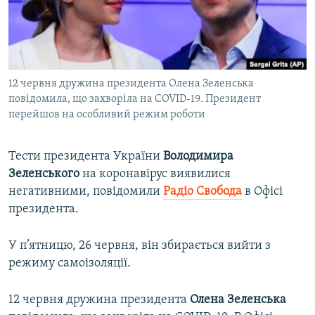
ВІДЕОУРОКИ «ELIFBE»
Русский
СВІДЧЕННЯ ОКУПАЦІЇ
Qırımtatar
УКРАЇНСЬКА ПРОБЛЕМА КРИМУ
12 червня дружина президента Олена Зеленська
ДОЛУЧАЙСЯ!
ІНФОГРАФІКА
повідомила, що захворіла на COVID-19. Президент
перейшов на особливий режим роботи
Усі сайти RFE/RL
Тести президента України
Володимира
Зеленського
на коронавірус виявилися
негативними, повідомили
Радіо Свобода
в Офісі
президента.
У п’ятницю, 26 червня, він збирається вийти з
режиму самоізоляції.
12 червня дружина президента
Олена Зеленська