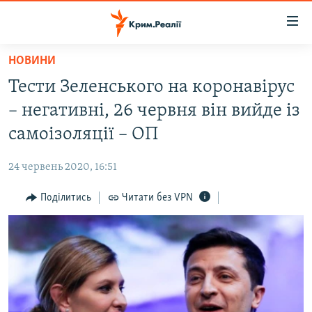
Доступність
посилання
Перейти
НОВИНИ
до
НОВИНИ
Тести Зеленського на коронавірус
основного
ВОДА.КРИМ
матеріалу
– негативні, 26 червня він вийде із
ВІДЕО ТА ФОТО
Перейти
самоізоляції – ОП
до
ПОЛІТИКА
основної
24 червень 2020, 16:51
БЛОГИ
навігації
Перейти
Поділитись
Читати без VPN
ПОГЛЯД
до
ІНТЕРВ'Ю
пошуку
ВСЕ ЗА ДЕНЬ
СПЕЦПРОЕКТИ
ЯК ОБІЙТИ БЛОКУВАННЯ
ДЕПОРТАЦІЯ