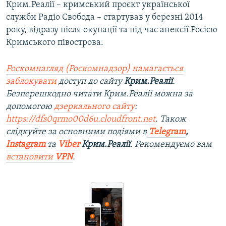
Крим.Реалії – кримський проєкт української
служби Радіо Свобода – стартував у березні 2014
року, відразу після окупації та під час анексії Росією
Кримського півострова.
Роскомнагляд (Роскомнадзор) намагається
заблокувати
доступ до сайту
Крим.Реалії
.
Безперешкодно читати Крим.Реалії можна за
допомогою
дзеркального сайту
:
https://dfs0qrmo00d6u.cloudfront.net
. Також
слідкуйте за основними подіями в
Telegram
,
Instagram
та
Viber
Крим.Реалії
. Рекомендуємо вам
встановити
VPN
.