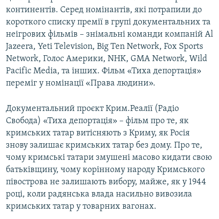
континентів. Серед номінантів, які потрапили до
короткого списку премії в групі документальних та
неігрових фільмів – знімальні команди компаній Al
Jazeera, Yeti Television, Big Ten Network, Fox Sports
Network, Голос Америки, NHK, GMA Network, Wild
Pacific Media, та інших. Фільм «Тиха депортація»
переміг у номінації «Права людини».
Документальний проєкт Крим.Реалії (Радіо
Свобода) «Тиха депортація» – фільм про те, як
кримських татар витісняють з Криму, як Росія
знову залишає кримських татар без дому. Про те,
чому кримські татари змушені масово кидати свою
батьківщину, чому корінному народу Кримського
півострова не залишають вибору, майже, як у 1944
році, коли радянська влада насильно вивозила
кримських татар у товарних вагонах.