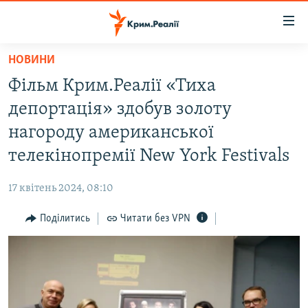
Доступність
посилання
Перейти
НОВИНИ
до
НОВИНИ
Фільм Крим.Реалії «Тиха
основного
ВОДА.КРИМ
матеріалу
депортація» здобув золоту
ВІДЕО ТА ФОТО
Перейти
нагороду американської
до
ПОЛІТИКА
телекінопремії New York Festivals
основної
БЛОГИ
навігації
17 квітень 2024, 08:10
Перейти
ПОГЛЯД
до
Поділитись
Читати без VPN
ІНТЕРВ'Ю
пошуку
ВСЕ ЗА ДЕНЬ
СПЕЦПРОЕКТИ
ЯК ОБІЙТИ БЛОКУВАННЯ
ДЕПОРТАЦІЯ