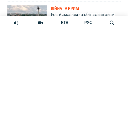
ВІЙНА ТА КРИМ
Російська влада обіцяє закрити
морський шлях українським
КТА
РУС
БпЛА до Севастополя. Чи реально
це?
СУСПІЛЬСТВО
Шукати
«Крим – не Росія»: маркетплейс
Ozon припинив прийом нових
замовлень на Кримському
півострові
ПРАВА ЛЮДИНИ
Мить – і ти шпигун. Як у
кримських судах розглядають
звинувачення в держзраді
ФОТОГАЛЕРЕЇ
Краса Сімферопольського
водосховища та занедбаність