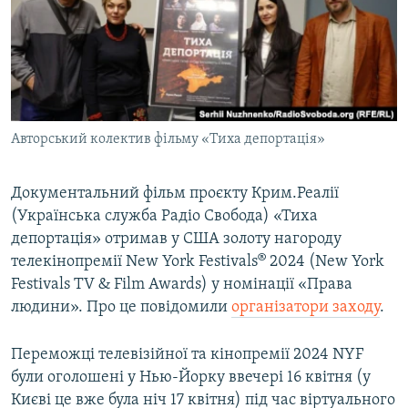
ВІДЕОУРОКИ «ELIFBE»
Русский
СВІДЧЕННЯ ОКУПАЦІЇ
Qırımtatar
УКРАЇНСЬКА ПРОБЛЕМА КРИМУ
ДОЛУЧАЙСЯ!
ІНФОГРАФІКА
Авторський колектив фільму «Тиха депортація»
Документальний фільм проєкту Крим.Реалії
Усі сайти RFE/RL
(Українська служба Радіо Свобода) «Тиха
депортація» отримав у США золоту нагороду
телекінопремії New York Festivals® 2024 (New York
Festivals TV & Film Awards) у номінації «Права
людини». Про це повідомили
організатори заходу
.
Переможці телевізійної та кінопремії 2024 NYF
були оголошені у Нью-Йорку ввечері 16 квітня (у
Києві це вже була ніч 17 квітня) під час віртуального