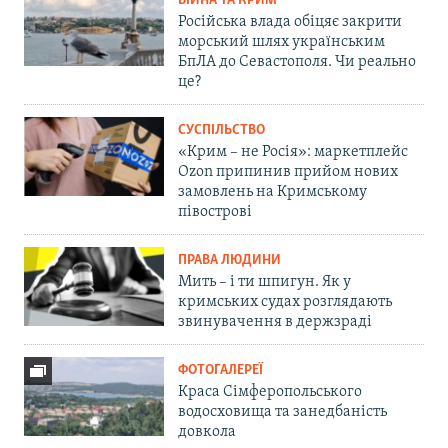
ВІЙНА ТА КРИМ
Російська влада обіцяє закрити
морський шлях українським
БпЛА до Севастополя. Чи реально
це?
СУСПІЛЬСТВО
«Крим – не Росія»: маркетплейс
Ozon припинив прийом нових
замовлень на Кримському
півострові
ПРАВА ЛЮДИНИ
Мить – і ти шпигун. Як у
кримських судах розглядають
звинувачення в держзраді
ФОТОГАЛЕРЕЇ
Краса Сімферопольського
водосховища та занедбаність
довкола