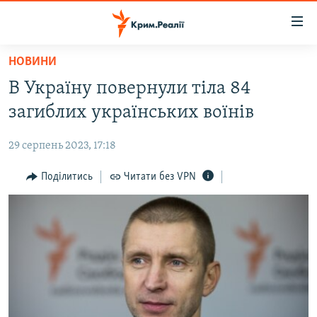
Доступність
посилання
Перейти
НОВИНИ
до
НОВИНИ
В Україну повернули тіла 84
основного
ВОДА.КРИМ
матеріалу
загиблих українських воїнів
ВІДЕО ТА ФОТО
Перейти
до
29 серпень 2023, 17:18
ПОЛІТИКА
основної
БЛОГИ
Поділитись
Читати без VPN
навігації
Перейти
ПОГЛЯД
до
ІНТЕРВ'Ю
пошуку
ВСЕ ЗА ДЕНЬ
СПЕЦПРОЕКТИ
ЯК ОБІЙТИ БЛОКУВАННЯ
ДЕПОРТАЦІЯ