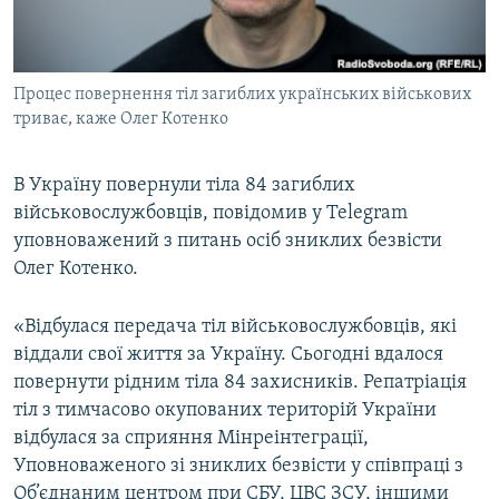
ВІДЕОУРОКИ «ELIFBE»
Русский
СВІДЧЕННЯ ОКУПАЦІЇ
Qırımtatar
Процес повернення тіл загиблих українських військових
УКРАЇНСЬКА ПРОБЛЕМА КРИМУ
триває, каже Олег Котенко
ДОЛУЧАЙСЯ!
ІНФОГРАФІКА
В Україну повернули тіла 84 загиблих
військовослужбовців, повідомив у Telegram
уповноважений з питань осіб зниклих безвісти
Усі сайти RFE/RL
Олег Котенко.
«Відбулася передача тіл військовослужбовців, які
віддали свої життя за Україну. Сьогодні вдалося
повернути рідним тіла 84 захисників. Репатріація
тіл з тимчасово окупованих територій України
відбулася за сприяння Мінреінтеграції,
Уповноваженого зі зниклих безвісти у співпраці з
Об’єднаним центром при СБУ, ЦВС ЗСУ, іншими