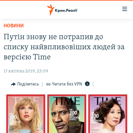
Доступність
посилання
Перейти
НОВИНИ
до
НОВИНИ
Путін знову не потрапив до
основного
ВОДА.КРИМ
матеріалу
списку найвпливовіших людей за
ВІДЕО ТА ФОТО
Перейти
версією Time
до
ПОЛІТИКА
основної
17 квітень 2019, 23:09
БЛОГИ
навігації
Перейти
Поділитись
Читати без VPN
ПОГЛЯД
до
ІНТЕРВ'Ю
пошуку
ВСЕ ЗА ДЕНЬ
СПЕЦПРОЕКТИ
ЯК ОБІЙТИ БЛОКУВАННЯ
ДЕПОРТАЦІЯ