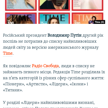
ВІДЕОУРОКИ «ELIFBE»
Русский
СВІДЧЕННЯ ОКУПАЦІЇ
Qırımtatar
УКРАЇНСЬКА ПРОБЛЕМА КРИМУ
ДОЛУЧАЙСЯ!
ІНФОГРАФІКА
Російський президент
Володимир
Путін
другий рік
поспіль не потрапив до списку найвпливовіших
людей світу за версією американського журналу
Усі сайти RFE/RL
Time
.
Як повідомляє
Радіо Свобода
, люди в списку не
займають певного місця. Редакція Time розділила їх
на п’ять категорій із різних сфер суспільного життя:
«Піонери», «Артисти», «Лідери», «Ікони» і
«Титани».
У розділі «Лідери» найвпливовішими визнані,