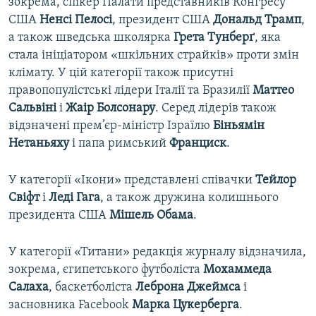
зокрема, спікер Палати представників Конгресу
США
Ненсі
Пелосі
, президент США
Дональд
Трамп
,
а також шведська школярка
Грета
Тунберґ
, яка
стала ініціатором «шкільних страйків» проти змін
клімату. У цій категорії також присутні
правопопулістські лідери Італії та Бразилії
Маттео
Сальвіні
і
Жаір
Болсонару
. Серед лідерів також
відзначені прем’єр-міністр Ізраїлю
Біньямін
Нетаньяху
і папа римський
Франциск
.
У категорії «Ікони» представлені співачки
Тейлор
Свіфт
і
Леді Гага
, а також дружина колишнього
президента США
Мішель Обама
.
У категорії «Титани» редакція журналу відзначила,
зокрема, єгипетського футболіста
Мохаммеда
Салаха
, баскетболіста
Леброна
Джеймса
і
засновника Facebook
Марка
Цукерберга
.