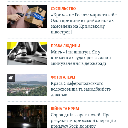
СУСПІЛЬСТВО
«Крим – не Росія»: маркетплейс
Ozon припинив прийом нових
замовлень на Кримському
півострові
ПРАВА ЛЮДИНИ
Мить – і ти шпигун. Як у
кримських судах розглядають
звинувачення в держзраді
ФОТОГАЛЕРЕЇ
Краса Сімферопольського
водосховища та занедбаність
довкола
ВІЙНА ТА КРИМ
Сорок днів, сорок ночей. Про
результати кримської операції з
примусу Росії до миру