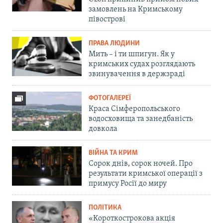
замовлень на Кримському
півострові
ПРАВА ЛЮДИНИ
Мить – і ти шпигун. Як у
кримських судах розглядають
звинувачення в держзраді
ФОТОГАЛЕРЕЇ
Краса Сімферопольського
водосховища та занедбаність
довкола
ВІЙНА ТА КРИМ
Сорок днів, сорок ночей. Про
результати кримської операції з
примусу Росії до миру
ПОЛІТИКА
«Короткострокова акція