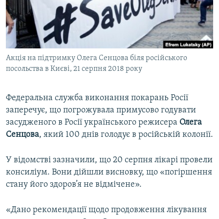
ВІДЕОУРОКИ «ELIFBE»
Русский
СВІДЧЕННЯ ОКУПАЦІЇ
Qırımtatar
УКРАЇНСЬКА ПРОБЛЕМА КРИМУ
Акція на підтримку Олега Сенцова біля російського
ДОЛУЧАЙСЯ!
ІНФОГРАФІКА
посольства в Києві, 21 серпня 2018 року
Федеральна служба виконання покарань Росії
Усі сайти RFE/RL
заперечує, що погрожувала примусово годувати
засудженого в Росії українського режисера
Олега
Сенцова
, який 100 днів голодує в російській колонії.
У відомстві зазначили, що 20 серпня лікарі провели
консиліум. Вони дійшли висновку, що «погіршення
стану його здоров’я не відмічене».
«Дано рекомендації щодо продовження лікування