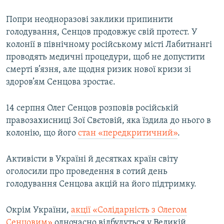
Попри неодноразові заклики припинити
голодування, Сенцов продовжує свій протест. У
колонії в північному російському місті Лабитнангі
проводять медичні процедури, щоб не допустити
смерті в’язня, але щодня ризик нової кризи зі
здоров’ям Сенцова зростає.
14 серпня Олег Сенцов розповів російській
правозахисниці Зої Свєтовій, яка їздила до нього в
колонію, що його
стан «передкритичний»
.
Активісти в Україні й десятках країн світу
оголосили про проведення в сотий день
голодування Сенцова акцій на його підтримку.
Окрім України,
акції «Солідарність з Олегом
Сенцовим»
одночасно відбудуться у Великій