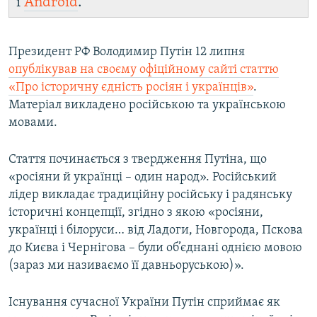
і
Android
.
Президент РФ Володимир Путін 12 липня
опублікував на своєму офіційному сайті статтю
«Про історичну єдність росіян і українців»
.
Матеріал викладено російською та українською
мовами.
Стаття починається з твердження Путіна, що
«росіяни й українці – один народ». Російський
лідер викладає традиційну російську і радянську
історичні концепції, згідно з якою «росіяни,
українці і білоруси… від Ладоги, Новгорода, Пскова
до Києва і Чернігова – були об’єднані однією мовою
(зараз ми називаємо її давньоруською)».
Існування сучасної України Путін сприймає як