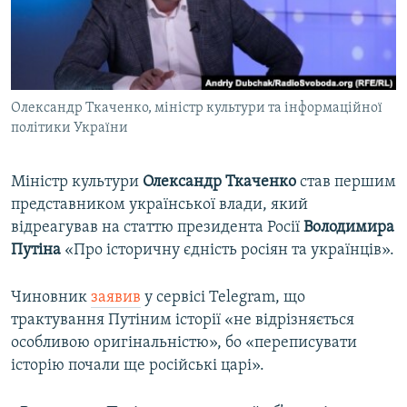
ВІДЕОУРОКИ «ELIFBE»
Русский
СВІДЧЕННЯ ОКУПАЦІЇ
Qırımtatar
УКРАЇНСЬКА ПРОБЛЕМА КРИМУ
Олександр Ткаченко, міністр культури та інформаційної
ДОЛУЧАЙСЯ!
ІНФОГРАФІКА
політики України
Міністр культури
Олександр Ткаченко
став першим
Усі сайти RFE/RL
представником української влади, який
відреагував на статтю президента Росії
Володимира
Путіна
«Про історичну єдність росіян та українців».
Чиновник
заявив
у сервісі Telegram, що
трактування Путіним історії «не відрізняється
особливою оригінальністю», бо «переписувати
історію почали ще російські царі».