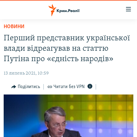
Доступність
посилання
Перейти
НОВИНИ
до
НОВИНИ
Перший представник української
основного
ВОДА.КРИМ
матеріалу
влади відреагував на статтю
ВІДЕО ТА ФОТО
Перейти
Путіна про «єдність народів»
до
ПОЛІТИКА
основної
13 липень 2021, 10:59
БЛОГИ
навігації
Перейти
Поділитись
Читати без VPN
ПОГЛЯД
до
ІНТЕРВ'Ю
пошуку
ВСЕ ЗА ДЕНЬ
СПЕЦПРОЕКТИ
ЯК ОБІЙТИ БЛОКУВАННЯ
ДЕПОРТАЦІЯ