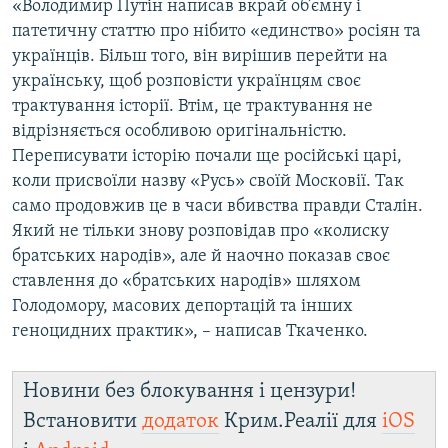
«Володимир Путін написав вкрай об’ємну і
патетичну статтю про нібито «единство» росіян та
українців. Більш того, він вирішив перейти на
українську, щоб розповісти українцям своє
трактування історії. Втім, це трактування не
відрізняється особливою оригінальністю.
Переписувати історію почали ще російські царі,
коли присвоїли назву «Русь» своїй Московії. Так
само продовжив це в часи вбивства правди Сталін.
Який не тільки знову розповідав про «колиску
братських народів», але й наочно показав своє
ставлення до «братських народів» шляхом
Голодомору, масових депортацій та інших
геноцидних практик», – написав Ткаченко.
Новини без блокування і цензури!
Встановити
додаток
Крим.Реалії для
iOS