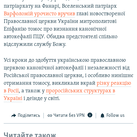
патріархату на Фанарі, Вселенський патріарх
Варфоломій урочисто вручив
главі новоствореної
Православної церкви України митрополитові
Епіфанію томос про визнання канонічної
автокефалії ПЦУ. Обидва предстоятелі спільно
відслужили службу Божу.
Усі кроки до здобуття українською православною
церквою канонічної автокефалії і незалежності від
Російської православної церкви, і особливо нинішнє
отримання томосу, викликали вкрай
різку реакцію
в Росії
, а також у
проросійських структурах в
Україні
і деінде у світі.
Поділитись
Читати без VPN
Follow us
Читайте також