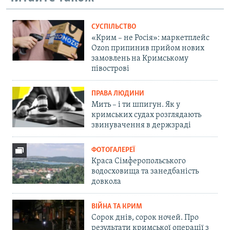
СУСПІЛЬСТВО
«Крим – не Росія»: маркетплейс
Ozon припинив прийом нових
замовлень на Кримському
півострові
ПРАВА ЛЮДИНИ
Мить – і ти шпигун. Як у
кримських судах розглядають
звинувачення в держзраді
ФОТОГАЛЕРЕЇ
Краса Сімферопольського
водосховища та занедбаність
довкола
ВІЙНА ТА КРИМ
Сорок днів, сорок ночей. Про
результати кримської операції з