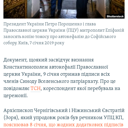
ВІДЕОУРОКИ «ELIFBE»
Русский
СВІДЧЕННЯ ОКУПАЦІЇ
Qırımtatar
Президент України Петро Порошенко і глава
УКРАЇНСЬКА ПРОБЛЕМА КРИМУ
Православної церкви України (ПЦУ) митрополит Епіфаній
ДОЛУЧАЙСЯ!
ІНФОГРАФІКА
заносять копію томосу про автокефалію до Софійського
собору. Київ, 7 січня 2019 року
Документ, щоякий засвідчує визнання
Усі сайти RFE/RL
Константинополем автокефалії Православної
церкви України, 9 січня отримав підписи всіх
членів Синоду Вселенського патріархату. Про це
повідомляє
ТСН
, кореспондент якої перебувала на
церемонії.
Архієпископ Чернігівський і Ніжинський Євстратій
(Зоря), який упродовж років був речником УПЦ КП,
пояснював 8 січня, що жодних додаткових підписів