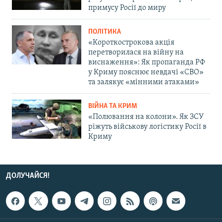
примусу Росії до миру
ПОЛІТИКА
«Короткострокова акція
перетворилася на війну на
виснаження»: Як пропаганда РФ
у Криму пояснює невдачі «СВО»
та залякує «мінними атаками»
ВІЙНА ТА КРИМ
«Полювання на колони». Як ЗСУ
ріжуть військову логістику Росії в
Криму
ДОЛУЧАЙСЯ!