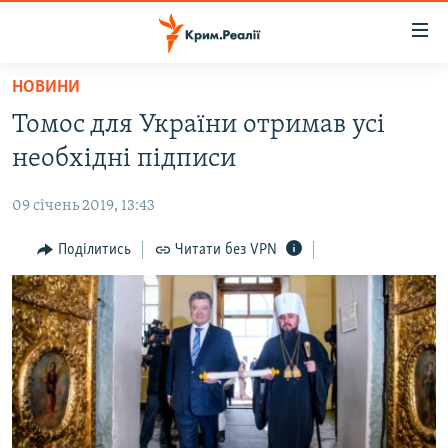
Доступність
посилання
Перейти
НОВИНИ
до
НОВИНИ
Томос для України отримав усі
основного
ВОДА.КРИМ
матеріалу
необхідні підписи
ВІДЕО ТА ФОТО
Перейти
до
09 січень 2019, 13:43
ПОЛІТИКА
основної
БЛОГИ
Поділитись
Читати без VPN
навігації
Перейти
ПОГЛЯД
до
ІНТЕРВ'Ю
пошуку
ВСЕ ЗА ДЕНЬ
СПЕЦПРОЕКТИ
ЯК ОБІЙТИ БЛОКУВАННЯ
ДЕПОРТАЦІЯ