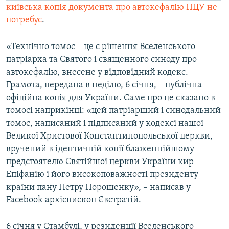
київська копія документа про автокефалію ПЦУ не
потребує
.
«Технічно томос – це є рішення Вселенського
патріарха та Святого і священного синоду про
автокефалію, внесене у відповідний кодекс.
Грамота, передана в неділю, 6 січня, – публічна
офіційна копія для України. Саме про це сказано в
томосі наприкінці: «цей патріарший і синодальний
томос, написаний і підписаний у кодексі нашої
Великої Христової Константинопольської церкви,
вручений в ідентичній копії блаженнійшому
предстоятелю Святійшої церкви України кир
Епіфанію і його високоповажності президенту
країни пану Петру Порошенку», – написав у
Facebook архієпископ Євстратій.
6 січня у Стамбулі, у резиденції Вселенського