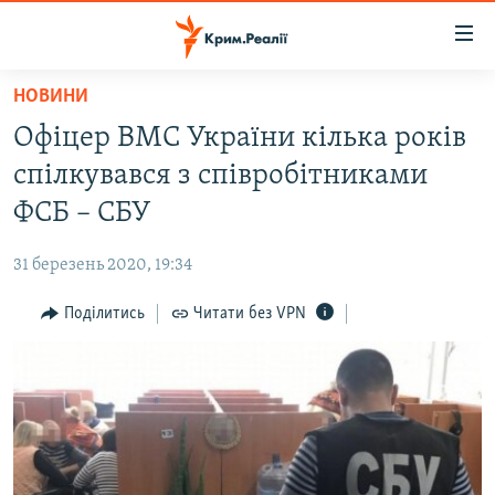
Доступність
посилання
Перейти
НОВИНИ
до
НОВИНИ
Офіцер ВМС України кілька років
основного
ВОДА.КРИМ
матеріалу
спілкувався з співробітниками
ВІДЕО ТА ФОТО
Перейти
ФСБ – СБУ
до
ПОЛІТИКА
основної
31 березень 2020, 19:34
БЛОГИ
навігації
Перейти
Поділитись
Читати без VPN
ПОГЛЯД
до
ІНТЕРВ'Ю
пошуку
ВСЕ ЗА ДЕНЬ
СПЕЦПРОЕКТИ
ЯК ОБІЙТИ БЛОКУВАННЯ
ДЕПОРТАЦІЯ