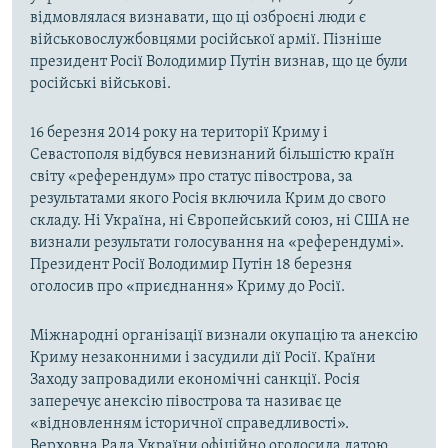
відмовлялася визнавати, що ці озброєні люди є
військовослужбовцями російської армії. Пізніше
президент Росії Володимир Путін визнав, що це були
російські військові.
16 березня 2014 року на території Криму і
Севастополя відбувся невизнаний більшістю країн
світу «референдум» про статус півострова, за
результатами якого Росія включила Крим до свого
складу. Ні Україна, ні Європейський союз, ні США не
визнали результати голосування на «референдумі».
Президент Росії Володимир Путін 18 березня
оголосив про «приєднання» Криму до Росії.
Міжнародні організації визнали окупацію та анексію
Криму незаконними і засудили дії Росії. Країни
Заходу запровадили економічні санкції. Росія
заперечує анексію півострова та називає це
«відновленням історичної справедливості».
Верховна Рада України офіційно оголосила датою