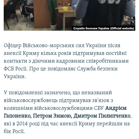
ВІДЕОУРОКИ «ELIFBE»
Русский
СВІДЧЕННЯ ОКУПАЦІЇ
Qırımtatar
УКРАЇНСЬКА ПРОБЛЕМА КРИМУ
ДОЛУЧАЙСЯ!
ІНФОГРАФІКА
Офіцер Військово-морських сил України після
анексії Криму кілька років підтримував постійні
контакти з діючими кадровими співробітниками
Усі сайти RFE/RL
ФСБ Росії. Про це повідомляє Служба безпеки
України.
У повідомленні зазначено, що неназваний
військовослужбовець підтримував зв'язок з
колишніми військовослужбовцями СБУ
Андрієм
Гапоненко, Петром Зимою, Дмитром Пилипченко
,
які в 2014 році під час анексії Криму перейшли на
бік Росії.