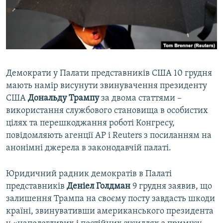
ВІДЕОУРОКИ «ELIFBE»
Русский
СВІДЧЕННЯ ОКУПАЦІЇ
Qırımtatar
УКРАЇНСЬКА ПРОБЛЕМА КРИМУ
ДОЛУЧАЙСЯ!
ІНФОГРАФІКА
Демократи у Палати представників США 10 грудня
мають намір висунути звинувачення президенту
США
Дональду Трампу
за двома статтями –
Усі сайти RFE/RL
використання службового становища в особистих
цілях та перешкоджання роботі Конгресу,
повідомляють агенції AP і Reuters з посиланням на
анонімні джерела в законодавчій палаті.
Юридичний радник демократів в Палаті
представників
Деніел Голдман
9 грудня заявив, що
залишення Трампа на своєму посту завдасть шкоди
країні, звинувативши американського президента