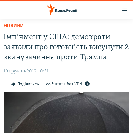
Доступність
посилання
Перейти
НОВИНИ
до
НОВИНИ
Імпічмент у США: демократи
основного
ВОДА.КРИМ
матеріалу
заявили про готовність висунути 2
ВІДЕО ТА ФОТО
Перейти
звинувачення проти Трампа
до
ПОЛІТИКА
основної
10 грудень 2019, 10:31
БЛОГИ
навігації
Перейти
Поділитись
Читати без VPN
ПОГЛЯД
до
ІНТЕРВ'Ю
пошуку
ВСЕ ЗА ДЕНЬ
СПЕЦПРОЕКТИ
ЯК ОБІЙТИ БЛОКУВАННЯ
ДЕПОРТАЦІЯ