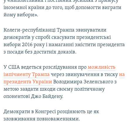
у «наполегливих і постійних зусиллях з примусу
іноземної країни до того, щоб допомогти виграти
йому вибори».
Колеги-республіканці Трампа звинуватили
демократів у спробі скасувати президентські
вибори 2016 року і намаганні змістити президента
з посади без достатніх доказів.
У США ведеться розслідування про
можливість
імпічменту Трампа
через звинувачення в тиску
на
президента України
Володимира Зеленського з
метою завдати шкоди своєму політичному
опонентові Джо Байдену.
Демократи в Конгресі розцінюють це як
зловживання повноваженнями.