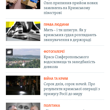
Ozon припинив прийом нових
замовлень на Кримському
півострові
ПРАВА ЛЮДИНИ
Мить – і ти шпигун. Як у
кримських судах розглядають
звинувачення в держзраді
ФОТОГАЛЕРЕЇ
Краса Сімферопольського
водосховища та занедбаність
довкола
ВІЙНА ТА КРИМ
Сорок днів, сорок ночей. Про
результати кримської операції з
примусу Росії до миру
ПОЛІТИКА