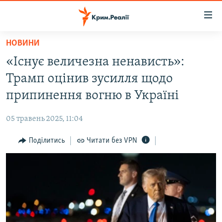
Доступність
посилання
Перейти
НОВИНИ
до
НОВИНИ
«Існує величезна ненависть»:
основного
ВОДА.КРИМ
матеріалу
Трамп оцінив зусилля щодо
ВІДЕО ТА ФОТО
Перейти
припинення вогню в Україні
до
ПОЛІТИКА
основної
05 травень 2025, 11:04
БЛОГИ
навігації
Перейти
Поділитись
Читати без VPN
ПОГЛЯД
до
ІНТЕРВ'Ю
пошуку
ВСЕ ЗА ДЕНЬ
СПЕЦПРОЕКТИ
ЯК ОБІЙТИ БЛОКУВАННЯ
ДЕПОРТАЦІЯ