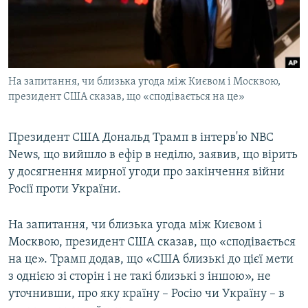
ВІДЕОУРОКИ «ELIFBE»
Русский
СВІДЧЕННЯ ОКУПАЦІЇ
Qırımtatar
УКРАЇНСЬКА ПРОБЛЕМА КРИМУ
На запитання, чи близька угода між Києвом і Москвою,
ДОЛУЧАЙСЯ!
ІНФОГРАФІКА
президент США сказав, що «сподівається на це»
Президент США Дональд Трамп в інтерв'ю NBC
Усі сайти RFE/RL
News, що вийшло в ефір в неділю, заявив, що вірить
у досягнення мирної угоди про закінчення війни
Росії проти України.
На запитання, чи близька угода між Києвом і
Москвою, президент США сказав, що «сподівається
на це». Трамп додав, що «США близькі до цієї мети
з однією зі сторін і не такі близькі з іншою», не
уточнивши, про яку країну – Росію чи Україну – в