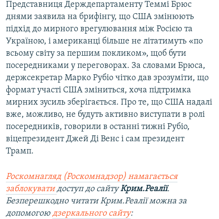
Представниця Держдепартаменту Теммі Брюс
днями заявила на брифінгу, що США змінюють
підхід до мирного врегулювання між Росією та
Україною, і американці більше не літатимуть «по
всьому світу за першим покликом», щоб бути
посередниками у переговорах. За словами Брюса,
держсекретар Марко Рубіо чітко дав зрозуміти, що
формат участі США зміниться, хоча підтримка
мирних зусиль зберігається. Про те, що США надалі
вже, можливо, не будуть активно виступати в ролі
посередників, говорили в останні тижні Рубіо,
віцепрезидент Джей Ді Венс і сам президент
Трамп.
Роскомнагляд (Роскомнадзор) намагається
заблокувати
доступ до сайту
Крим.Реалії
.
Безперешкодно читати Крим.Реалії можна за
допомогою
дзеркального сайту
: