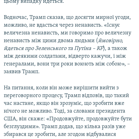
цьому випадку йдеться.
Водночас, Трамп сказав, що досягти мирної угоди,
можливо, не вдасться через ненависть. «Існує
величезна ненависть, ми говоримо про величезну
ненависть між цими двома людьми (
ймовірно,
йдеться про Зеленського та Путіна – КР
), а також
між деякими солдатами, відверто кажучи, і між
генералами, вони три роки воюють між собою», –
заявив Трамп.
На питання, коли він може вирішити вийти з
переговорного процесу, Трамп відповів, що такий
час настане, якщо він зрозуміє, що зробити вже
нічого не можливо. Тоді, за словами президента
США, він скаже: «Продовжуйте, продовжуйте бути
безглуздими». Трамп додав, що кілька разів уже
збирався це зробити, але згодом відбувалися