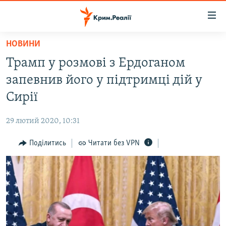
Доступність
посилання
Перейти
НОВИНИ
до
НОВИНИ
Трамп у розмові з Ердоганом
основного
ВОДА.КРИМ
матеріалу
запевнив його у підтримці дій у
ВІДЕО ТА ФОТО
Перейти
Сирії
до
ПОЛІТИКА
основної
29 лютий 2020, 10:31
БЛОГИ
навігації
Перейти
Поділитись
Читати без VPN
ПОГЛЯД
до
ІНТЕРВ'Ю
пошуку
ВСЕ ЗА ДЕНЬ
СПЕЦПРОЕКТИ
ЯК ОБІЙТИ БЛОКУВАННЯ
ДЕПОРТАЦІЯ