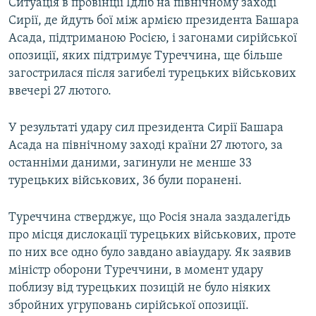
Ситуація в провінції Ідліб на північному заході
Сирії, де йдуть бої між армією президента Башара
Асада, підтриманою Росією, і загонами сирійської
опозиції, яких підтримує Туреччина, ще більше
загострилася після загибелі турецьких військових
ввечері 27 лютого.
У результаті удару сил президента Сирії Башара
Асада на північному заході країни 27 лютого, за
останніми даними, загинули не менше 33
турецьких військових, 36 були поранені.
Туреччина стверджує, що Росія знала заздалегідь
про місця дислокації турецьких військових, проте
по них все одно було завдано авіаудару. Як заявив
міністр оборони Туреччини, в момент удару
поблизу від турецьких позицій не було ніяких
збройних угруповань сирійської опозиції.