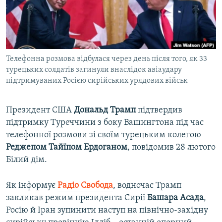
ВІДЕОУРОКИ «ELIFBE»
Русский
СВІДЧЕННЯ ОКУПАЦІЇ
Qırımtatar
УКРАЇНСЬКА ПРОБЛЕМА КРИМУ
Телефонна розмова відбулася через день після того, як 33
ДОЛУЧАЙСЯ!
ІНФОГРАФІКА
турецьких солдатів загинули внаслідок авіаудару
підтримуваних Росією сирійських урядових військ
Усі сайти RFE/RL
Президент США
Дональд Трамп
підтвердив
підтримку Туреччини з боку Вашингтона під час
телефонної розмови зі своїм турецьким колегою
Реджепом Тайїпом Ердоганом
, повідомив 28 лютого
Білий дім.
Як інформує
Радіо Свобода
, водночас Трамп
закликав режим президента Сирії
Башара Асада
,
Росію й Іран зупинити наступ на північно-західну