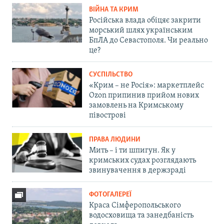
ВІЙНА ТА КРИМ
Російська влада обіцяє закрити
морський шлях українським
БпЛА до Севастополя. Чи реально
це?
СУСПІЛЬСТВО
«Крим – не Росія»: маркетплейс
Ozon припинив прийом нових
замовлень на Кримському
півострові
ПРАВА ЛЮДИНИ
Мить – і ти шпигун. Як у
кримських судах розглядають
звинувачення в держзраді
ФОТОГАЛЕРЕЇ
Краса Сімферопольського
водосховища та занедбаність