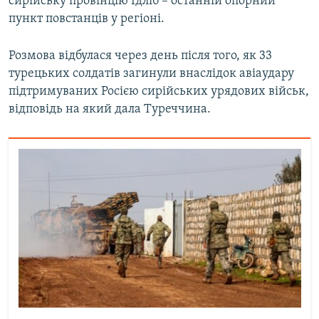
сирійську провінцію Ідліб – останній опорний
пункт повстанців у регіоні.
Розмова відбулася через день після того, як 33
турецьких солдатів загинули внаслідок авіаудару
підтримуваних Росією сирійських урядових військ,
відповідь на який дала Туреччина.