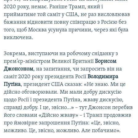
2020 року, немає. Раніше Трамп, який і
прийматиме той саміт у США, не раз висловлював
бажання відновити повну співпрацю з Росією без
того, щоб Москва усунула причини, через які була
виключена.
Зокрема, виступаючи на робочому сніданку з
прем’єр-міністром Великої Британії
Борисом
Джонсоном
, на запитання, чи запросить він на
саміт 2020 року президента Росії
Володимира
Путіна
, президент США сказав: «Не знаю. Ми це
дійсно обговорювали. Ми мали добру дискусію
щодо Росії і президента Путіна, жваву дискусію,
справді добру. І це, звісно…» – тут Джонсон перебив
його словами «Дійсно жваву» – і Трамп продовжив
про ймовірне запрошення Путіна: «Це, звісно,
можливо. Це, звісно, можливо. Але побачимо».