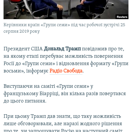
ВІДЕОУРОКИ «ELIFBE»
Русский
СВІДЧЕННЯ ОКУПАЦІЇ
Qırımtatar
Керівники країн «Групи семи» під час робочої зустрічі 25
УКРАЇНСЬКА ПРОБЛЕМА КРИМУ
серпня 2019 року
ДОЛУЧАЙСЯ!
ІНФОГРАФІКА
Президент США
Дональд Трамп
повідомив про те,
на якому етапі перебуває можливість повернення
Росії до «Групи семи» і відновлення формату «Групи
Усі сайти RFE/RL
восьми», інформує
Радіо Свобода
.
Виступаючи на саміті «Групи семи» у
французькому Біарріці, він кілька разів повертався
до цього питання.
При цьому Трамп дав знати, що таку можливість
лише обговорювали, але наразі жодного рішення
про те, чи запрошувати Росію на наступний саміт