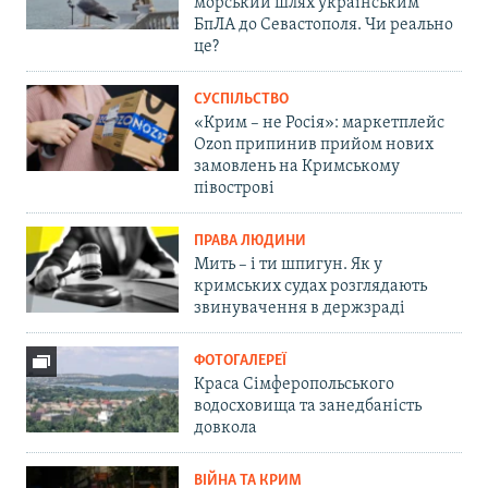
морський шлях українським
БпЛА до Севастополя. Чи реально
це?
СУСПІЛЬСТВО
«Крим – не Росія»: маркетплейс
Ozon припинив прийом нових
замовлень на Кримському
півострові
ПРАВА ЛЮДИНИ
Мить – і ти шпигун. Як у
кримських судах розглядають
звинувачення в держзраді
ФОТОГАЛЕРЕЇ
Краса Сімферопольського
водосховища та занедбаність
довкола
ВІЙНА ТА КРИМ