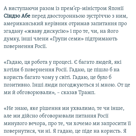
А виступаючи разом із прем’єр-міністром Японії
Сіндзо Абе
перед двосторонньою зустріччю з ним,
американський керівник отримав запитання про
згадану «жваву дискусію» і про те, чи, на його
думку, інші члени «Групи семи» підтримають
повернення Росії.
«Гадаю, ця робота у процесі. Є багато людей, які
хотіли б повернення Росії. Гадаю, це пішло б на
користь багато чому у світі. Гадаю, це було б
позитивно. Інші люди погоджуються зі мною. От це
ми й обговорювали», – сказав Трамп.
«Не знаю, яке рішення ми ухвалимо, те чи інше,
але ми дійсно обговорювали питання Росії
минулого вечора, про те, чи хочемо ми запросити її
повернутися, чи ні. Я гадаю, це піде на користь. Я