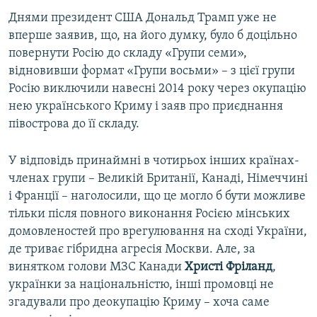
Днями президент США Дональд Трамп уже не
вперше заявив, що, на його думку, було б доцільно
повернути Росію до складу «Групи семи»,
відновивши формат «Групи восьми» – з цієї групи
Росію виключили навесні 2014 року через окупацію
нею українського Криму і заяв про приєднання
півострова до її складу.
У відповідь принаймні в чотирьох інших країнах-
членах групи – Великій Британії, Канаді, Німеччині
і Франції – наголосили, що це могло б бути можливе
тільки після повного виконання Росією мінських
домовленостей про врегулювання на сході України,
де триває гібридна агресія Москви. Але, за
винятком голови МЗС Канади
Христі Фріланд
,
українки за національністю, інші промовці не
згадували про деокупацію Криму – хоча саме