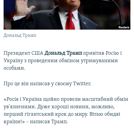
ВІДЕОУРОКИ «ELIFBE»
Русский
СВІДЧЕННЯ ОКУПАЦІЇ
Qırımtatar
УКРАЇНСЬКА ПРОБЛЕМА КРИМУ
Дональд Трамп
ДОЛУЧАЙСЯ!
ІНФОГРАФІКА
Президент США
Дональд
Трамп
привітав Росію і
Україну з проведеним обміном утримуваними
Усі сайти RFE/RL
особами.
Про це він написав у своєму Twitter.
«Росія і Україна щойно провели масштабний обмін
ув'язненими. Дуже хороші новини, можливо,
перший гігантський крок до миру. Вітаю обидві
країни!» – написав Трамп.