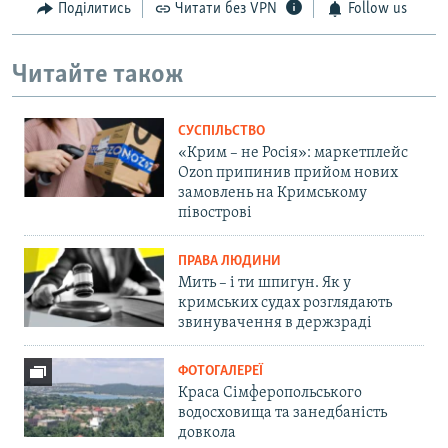
Поділитись
Читати без VPN
Follow us
Читайте також
СУСПІЛЬСТВО
«Крим – не Росія»: маркетплейс
Ozon припинив прийом нових
замовлень на Кримському
півострові
ПРАВА ЛЮДИНИ
Мить – і ти шпигун. Як у
кримських судах розглядають
звинувачення в держзраді
ФОТОГАЛЕРЕЇ
Краса Сімферопольського
водосховища та занедбаність
довкола