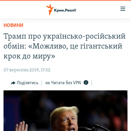
Доступність
посилання
Перейти
НОВИНИ
до
НОВИНИ
Трамп про українсько-російський
основного
ВОДА.КРИМ
матеріалу
обмін: «Можливо, це гігантський
ВІДЕО ТА ФОТО
Перейти
крок до миру»
до
ПОЛІТИКА
основної
07 вересень 2019, 17:52
БЛОГИ
навігації
Перейти
Поділитись
Читати без VPN
ПОГЛЯД
до
ІНТЕРВ'Ю
пошуку
ВСЕ ЗА ДЕНЬ
СПЕЦПРОЕКТИ
ЯК ОБІЙТИ БЛОКУВАННЯ
ДЕПОРТАЦІЯ