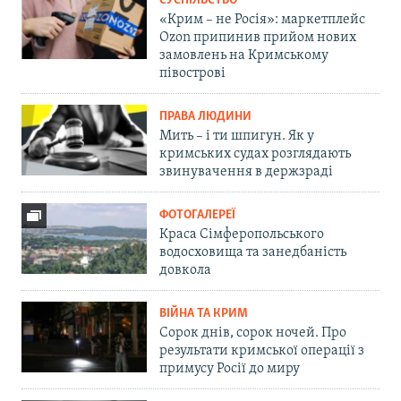
СУСПІЛЬСТВО
«Крим – не Росія»: маркетплейс
Ozon припинив прийом нових
замовлень на Кримському
півострові
ПРАВА ЛЮДИНИ
Мить – і ти шпигун. Як у
кримських судах розглядають
звинувачення в держзраді
ФОТОГАЛЕРЕЇ
Краса Сімферопольського
водосховища та занедбаність
довкола
ВІЙНА ТА КРИМ
Сорок днів, сорок ночей. Про
результати кримської операції з
примусу Росії до миру