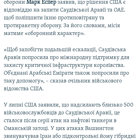
оборони
Марк Еспер
заявив, що рішення США є
відповіддю на запити Саудівської Аравії та ОАЕ.
щоб поліпшити їхню протиповітряну та
протиракетну оборону. За його словами, місія
матиме «оборонний характер».
«Щоб запобігти подальшій ескалації, Саудівська
Аравія попросила про міжнародну підтримку для
захисту критичної інфраструктури королівства.
Об’єднані Арабські Емірати також попросили про
таку допомогу», – сказав очільник військового
відомства США.
У липні США заявили, що надсилають близько 500
військовослужбовців до Саудівської Аравії, це
сталося після серії атак на нафтові танкери в
Оманській затоці. У цих атаках Вашингтон
звинувачував Іран або підконтрольні йому гібридні