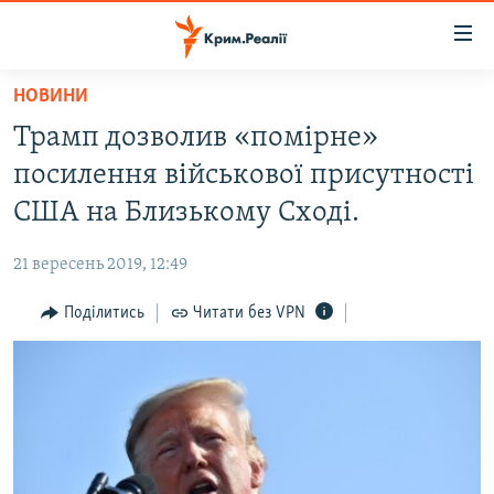
Доступність
посилання
Перейти
НОВИНИ
до
НОВИНИ
Трамп дозволив «помірне»
основного
ВОДА.КРИМ
матеріалу
посилення військової присутності
ВІДЕО ТА ФОТО
Перейти
США на Близькому Сході.
до
ПОЛІТИКА
основної
21 вересень 2019, 12:49
БЛОГИ
навігації
Перейти
Поділитись
Читати без VPN
ПОГЛЯД
до
ІНТЕРВ'Ю
пошуку
ВСЕ ЗА ДЕНЬ
СПЕЦПРОЕКТИ
ЯК ОБІЙТИ БЛОКУВАННЯ
ДЕПОРТАЦІЯ