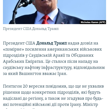
ВІДЕОУРОКИ «ELIFBE»
Русский
СВІДЧЕННЯ ОКУПАЦІЇ
Qırımtatar
УКРАЇНСЬКА ПРОБЛЕМА КРИМУ
Президент США Дональд Трамп
ДОЛУЧАЙСЯ!
ІНФОГРАФІКА
Президент США
Дональд Трамп
надав дозвіл на
«помірне» посилення американських військових
Усі сайти RFE/RL
підрозділів у Саудівській Аравії та Об’єднаних
Арабських Еміратах. Це сталося після нападу на
саудівську нафтову інфраструктуру, відповідальним
за який Вашингтон вважає Іран.
Пентагон 20 вересня повідомив, що ще не ухвалив
рішення щодо конкретних підрозділів, які будуть
надіслані до регіону, а також не згадував про будь-
які потенційні військові дії проти Ірану. Міністр