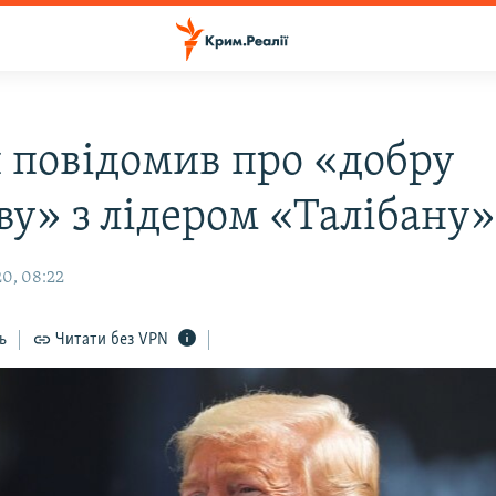
 повідомив про «добру
ву» з лідером «Талібану
0, 08:22
ь
Читати без VPN