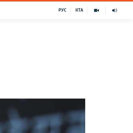
РУС
КТА
»