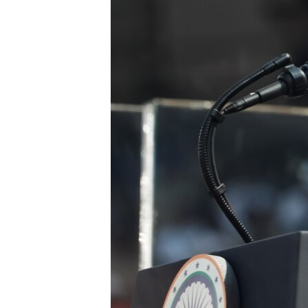
ВІДЕОУРОКИ «ELIFBE»
СВІДЧЕННЯ ОКУПАЦІЇ
УКРАЇНСЬКА ПРОБЛЕМА КРИМУ
ІНФОГРАФІКА