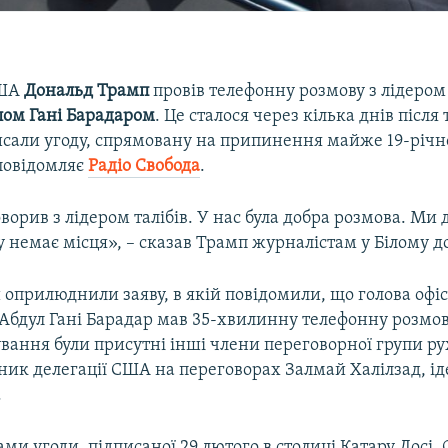
США
Дональд Трамп
провів телефонну розмову з лідером 
ом Гані Барадаром
. Це сталося через кілька днів після т
исали угоду, спрямовану на припинення майже 19-річно
 повідомляє
Радіо Свобода
.
оворив з лідером талібів. У нас була добра розмова. Ми
 немає місця», – сказав Трамп журналістам у Білому до
 оприлюднили заяву, в якій повідомили, що голова офісу
 Абдул Гані Барадар мав 35-хвилинну телефонну розмов
ування були присутні інші члени переговорної групи ру
ник делегації США на переговорах Залмай Халілзад, ід
.
ами угоди, підписаної 29 лютого в столиці Катару Досі,