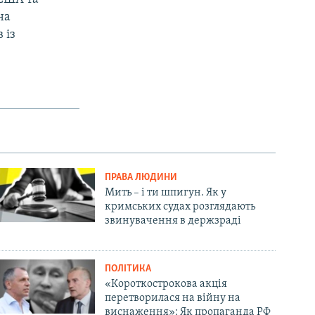
на
 із
ПРАВА ЛЮДИНИ
Мить – і ти шпигун. Як у
кримських судах розглядають
звинувачення в держзраді
ПОЛІТИКА
«Короткострокова акція
перетворилася на війну на
виснаження»: Як пропаганда РФ