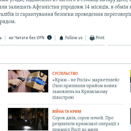
ли залишать Афганістан упродовж 14 місяців, в обмін 
талібів із гарантування безпеки проведення переговорів
рядом.
ь
Читати без VPN
Follow us
Print
СУСПІЛЬСТВО
«Крим – не Росія»: маркетплейс
Ozon припинив прийом нових
замовлень на Кримському
півострові
ВІЙНА ТА КРИМ
Сорок днів, сорок ночей. Про
результати кримської операції з
примусу Росії до миру