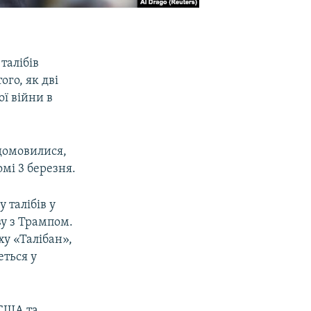
талібів
ого, як дві
ї війни в
 домовилися,
мі 3 березня.
 талібів у
у з Трампом.
ху «Талібан»,
еться у
 США та