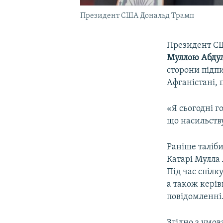
Президент США Дональд Трамп
Президент 
Муллою Абдул
сторони підп
Афганістані,
«Я сьогодні г
що насильству
Раніше таліби
Катарі Мулла
Під час спілк
а також керів
повідомленні
Згідно з умов