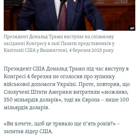
ВІДЕОУРОКИ «ELIFBE»
Русский
СВІДЧЕННЯ ОКУПАЦІЇ
Qırımtatar
УКРАЇНСЬКА ПРОБЛЕМА КРИМУ
Президент Дональд Трамп виступає на спільному
ДОЛУЧАЙСЯ!
ІНФОГРАФІКА
засіданні Конгресу в залі Палати представників у
Капітолії США у Вашингтоні, 4 березня 2025 року
Усі сайти RFE/RL
Президент США Дональд Трамп під час виступу в
Конгресі 4 березня не оголосив про зупинку
військової допомоги Україні. Проте, повторив, що
Сполучені Штати Америки витратили «можливо,
350 мільярдів доларів», тоді як Європа – лише 100
мільярдів доларів.
«Ви хочете, щоб це тривало ще пʼять років?» –
запитав лідер США.