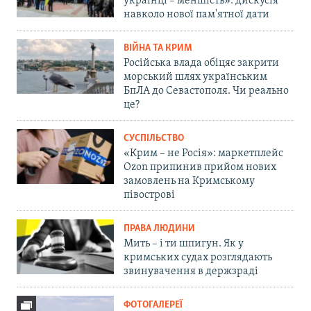
українці – меншість»: дискусія
навколо нової пам'ятної дати
ВІЙНА ТА КРИМ
Російська влада обіцяє закрити
морський шлях українським
БпЛА до Севастополя. Чи реально
це?
СУСПІЛЬСТВО
«Крим – не Росія»: маркетплейс
Ozon припинив прийом нових
замовлень на Кримському
півострові
ПРАВА ЛЮДИНИ
Мить – і ти шпигун. Як у
кримських судах розглядають
звинувачення в держзраді
ФОТОГАЛЕРЕЇ