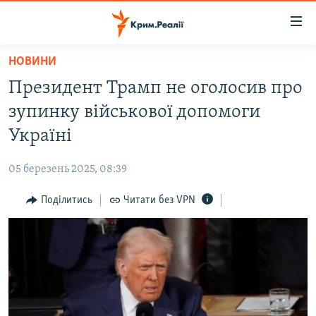
Доступність
посилання
Перейти
НОВИНИ
до
НОВИНИ
Президент Трамп не оголосив про
основного
ВОДА.КРИМ
матеріалу
зупинку військової допомоги
ВІДЕО ТА ФОТО
Перейти
Україні
до
ПОЛІТИКА
основної
05 березень 2025, 08:39
БЛОГИ
навігації
Перейти
Поділитись
Читати без VPN
ПОГЛЯД
до
ІНТЕРВ'Ю
пошуку
ВСЕ ЗА ДЕНЬ
СПЕЦПРОЕКТИ
ЯК ОБІЙТИ БЛОКУВАННЯ
ДЕПОРТАЦІЯ