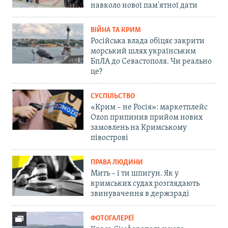
навколо нової пам'ятної дати
ВІЙНА ТА КРИМ
Російська влада обіцяє закрити
морський шлях українським
БпЛА до Севастополя. Чи реально
це?
СУСПІЛЬСТВО
«Крим – не Росія»: маркетплейс
Ozon припинив прийом нових
замовлень на Кримському
півострові
ПРАВА ЛЮДИНИ
Мить – і ти шпигун. Як у
кримських судах розглядають
звинувачення в держзраді
ФОТОГАЛЕРЕЇ