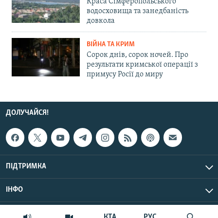
Краса Сімферопольського
водосховища та занедбаність
довкола
ВІЙНА ТА КРИМ
Сорок днів, сорок ночей. Про
результати кримської операції з
примусу Росії до миру
ДОЛУЧАЙСЯ!
ПІДТРИМКА
ІНФО
© Крим.Реалії, 2026 | Усі права застережено.
КТА
РУС