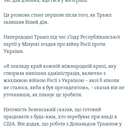
час для дзвінка, йдеться у матеріалі.
Ця розмова стане першою після того, як Трамп
залишив Білий дім.
Напередодні Трамп під час з’їзду Республіканської
партії у Мілуокі згадав про війну Росії проти
України.
«Я покладу край кожній міжнародній кризі, яку
створила нинішня адміністрація, включно з
жахливою війною Росії з Україною – якої б ніколи
не сталося, якби я був президентом», – сказав він не
уточнивши, як планує це зробити.
Натомість Зеленський сказав, що готовий
працювати з будь-ким, хто перебуває при владі в
США. Він додав, що робота з Дональдом Трампом у