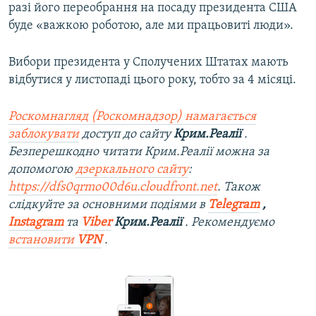
разі його переобрання на посаду президента США
буде «важкою роботою, але ми працьовиті люди».
Вибори президента у Сполучених Штатах мають
відбутися у листопаді цього року, тобто за 4 місяці.
Роскомнагляд (Роскомнадзор) намагається
заблокувати
доступ до сайту
Крим.Реалії
.
Безперешкодно читати Крим.Реалії можна за
допомогою
дзеркального сайту
:
https://dfs0qrmo00d6u.cloudfront.net
. Також
слідкуйте за основними подіями в
Telegram
,
Instagram
та
Viber
Крим.Реалії
. Рекомендуємо
встановити
VPN
.