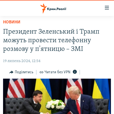
Доступність
посилання
Перейти
НОВИНИ
до
НОВИНИ
Президент Зеленський і Трамп
основного
ВОДА.КРИМ
матеріалу
можуть провести телефонну
ВІДЕО ТА ФОТО
Перейти
розмову у п'ятницю – ЗМІ
до
ПОЛІТИКА
основної
19 липень 2024, 12:54
БЛОГИ
навігації
Перейти
Поділитись
Читати без VPN
ПОГЛЯД
до
ІНТЕРВ'Ю
пошуку
ВСЕ ЗА ДЕНЬ
СПЕЦПРОЕКТИ
ЯК ОБІЙТИ БЛОКУВАННЯ
ДЕПОРТАЦІЯ