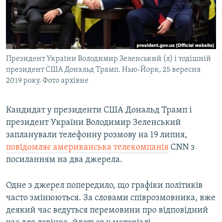
ВІДЕОУРОКИ «ELIFBE»
Русский
СВІДЧЕННЯ ОКУПАЦІЇ
Qırımtatar
УКРАЇНСЬКА ПРОБЛЕМА КРИМУ
Президент України Володимир Зеленський (л) і тодішній
ДОЛУЧАЙСЯ!
ІНФОГРАФІКА
президент США Дональд Трамп. Нью-Йорк, 25 вересня
2019 року. Фото архівне
Усі сайти RFE/RL
Кандидат у президенти США Дональд Трамп і
президент України Володимир Зеленський
запланували телефонну розмову на 19 липня,
повідомляє американська телекомпанія
CNN з
посиланням на два джерела.
Одне з джерел попередило, що графіки політиків
часто змінюються. За словами співрозмовника, вже
деякий час ведуться перемовини про відповідний