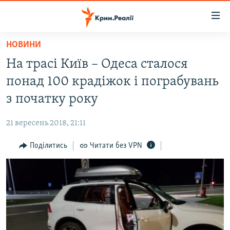
Доступність
посилання
Перейти
НОВИНИ
до
НОВИНИ
На трасі Київ – Одеса сталося
основного
ВОДА.КРИМ
матеріалу
понад 100 крадіжок і пограбувань
ВІДЕО ТА ФОТО
Перейти
з початку року
до
ПОЛІТИКА
основної
21 вересень 2018, 21:11
БЛОГИ
навігації
Перейти
Поділитись
Читати без VPN
ПОГЛЯД
до
ІНТЕРВ'Ю
пошуку
ВСЕ ЗА ДЕНЬ
СПЕЦПРОЕКТИ
ЯК ОБІЙТИ БЛОКУВАННЯ
ДЕПОРТАЦІЯ