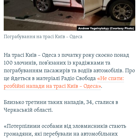
ВІДЕОУРОКИ «ELIFBE»
Русский
СВІДЧЕННЯ ОКУПАЦІЇ
Qırımtatar
УКРАЇНСЬКА ПРОБЛЕМА КРИМУ
Пограбування на трасі Київ – Одеса
ДОЛУЧАЙСЯ!
ІНФОГРАФІКА
На трасі Київ – Одеса з початку року скоєно понад
100 злочинів, пов’язаних із крадіжками та
Усі сайти RFE/RL
пограбуванням пасажирів та водіїв автомобілів. Про
це йдеться в матеріалі Радіо Свобода
«Не спати:
розбійні напади на трасі Київ – Одеса»
.
Близько третини таких нападів, 34, сталися в
Черкаській області.
«Потерпілими особами від зловмисників стають
громадяни, які перебували на автомобільних