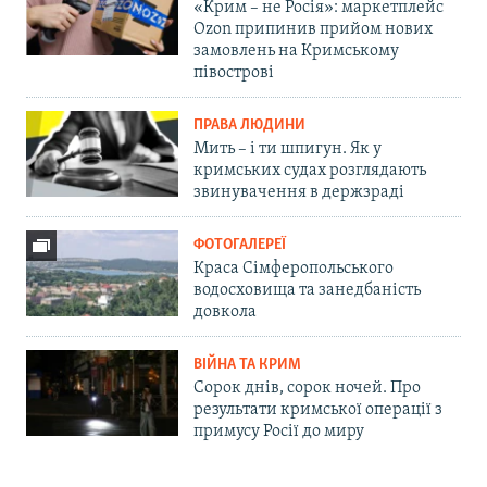
«Крим – не Росія»: маркетплейс
Ozon припинив прийом нових
замовлень на Кримському
півострові
ПРАВА ЛЮДИНИ
Мить – і ти шпигун. Як у
кримських судах розглядають
звинувачення в держзраді
ФОТОГАЛЕРЕЇ
Краса Сімферопольського
водосховища та занедбаність
довкола
ВІЙНА ТА КРИМ
Сорок днів, сорок ночей. Про
результати кримської операції з
примусу Росії до миру