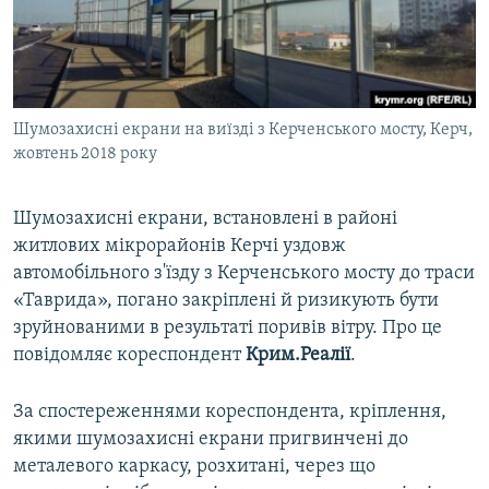
ВІДЕОУРОКИ «ELIFBE»
Русский
СВІДЧЕННЯ ОКУПАЦІЇ
Qırımtatar
УКРАЇНСЬКА ПРОБЛЕМА КРИМУ
Шумозахисні екрани на виїзді з Керченського мосту, Керч,
ДОЛУЧАЙСЯ!
ІНФОГРАФІКА
жовтень 2018 року
Шумозахисні екрани, встановлені в районі
Усі сайти RFE/RL
житлових мікрорайонів Керчі уздовж
автомобільного з'їзду з Керченського мосту до траси
«Таврида», погано закріплені й ризикують бути
зруйнованими в результаті поривів вітру. Про це
повідомляє кореспондент
Крим.Реалії
.
За спостереженнями кореспондента, кріплення,
якими шумозахисні екрани пригвинчені до
металевого каркасу, розхитані, через що