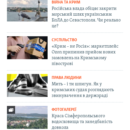
ВІЙНА ТА КРИМ
Російська влада обіцяє закрити
морський шлях українським
БпЛА до Севастополя. Чи реально
це?
СУСПІЛЬСТВО
«Крим – не Росія»: маркетплейс
Ozon припинив прийом нових
замовлень на Кримському
півострові
ПРАВА ЛЮДИНИ
Мить – і ти шпигун. Як у
кримських судах розглядають
звинувачення в держзраді
ФОТОГАЛЕРЕЇ
Краса Сімферопольського
водосховища та занедбаність
довкола