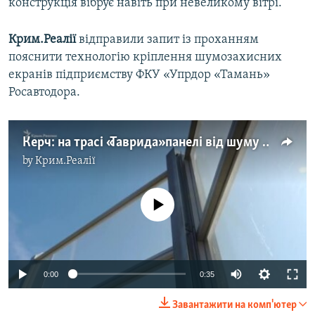
конструкція вібрує навіть при невеликому вітрі.
Крим.Реалії
відправили запит із проханням
пояснити технологію кріплення шумозахисних
екранів підприємству ФКУ «Упрдор «Тамань»
Росавтодора.
Керч: на трасі «Таврида» панелі від шуму вібрують через слабкі кріплення (відео)
by
Крим.Реалії
No media source currently available
0:00
0:35
Завантажити на комп'ютер