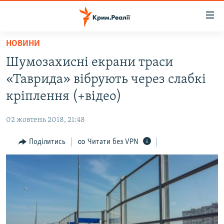
Доступність
посилання
Перейти
НОВИНИ
до
НОВИНИ
Шумозахисні екрани траси
основного
ВОДА.КРИМ
матеріалу
«Таврида» вібрують через слабкі
ВІДЕО ТА ФОТО
Перейти
кріплення (+відео)
до
ПОЛІТИКА
основної
02 жовтень 2018, 21:48
БЛОГИ
навігації
Перейти
Поділитись
Читати без VPN
ПОГЛЯД
до
ІНТЕРВ'Ю
пошуку
ВСЕ ЗА ДЕНЬ
СПЕЦПРОЕКТИ
ЯК ОБІЙТИ БЛОКУВАННЯ
ДЕПОРТАЦІЯ