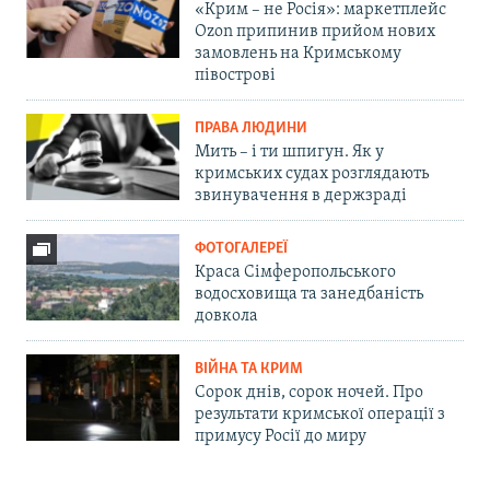
«Крим – не Росія»: маркетплейс
Ozon припинив прийом нових
замовлень на Кримському
півострові
ПРАВА ЛЮДИНИ
Мить – і ти шпигун. Як у
кримських судах розглядають
звинувачення в держзраді
ФОТОГАЛЕРЕЇ
Краса Сімферопольського
водосховища та занедбаність
довкола
ВІЙНА ТА КРИМ
Сорок днів, сорок ночей. Про
результати кримської операції з
примусу Росії до миру