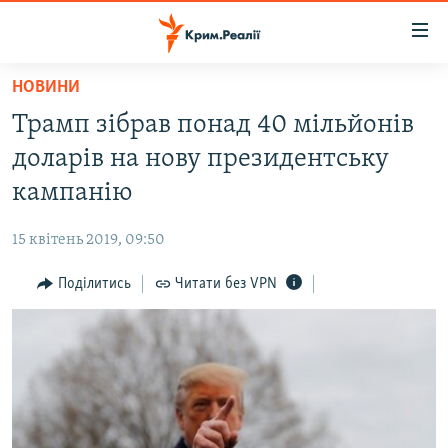
Доступність
посилання
Перейти
НОВИНИ
до
НОВИНИ
Трамп зібрав понад 40 мільйонів
основного
ВОДА.КРИМ
матеріалу
доларів на нову президентську
ВІДЕО ТА ФОТО
Перейти
кампанію
до
ПОЛІТИКА
основної
15 квітень 2019, 09:50
БЛОГИ
навігації
Перейти
Поділитись
Читати без VPN
ПОГЛЯД
до
ІНТЕРВ'Ю
пошуку
ВСЕ ЗА ДЕНЬ
СПЕЦПРОЕКТИ
ЯК ОБІЙТИ БЛОКУВАННЯ
ДЕПОРТАЦІЯ