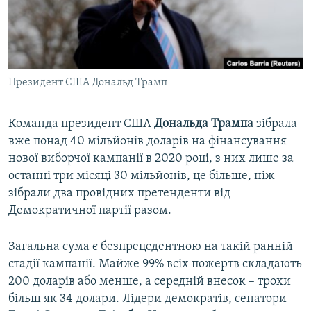
ВІДЕОУРОКИ «ELIFBE»
Русский
СВІДЧЕННЯ ОКУПАЦІЇ
Qırımtatar
УКРАЇНСЬКА ПРОБЛЕМА КРИМУ
Президент США Дональд Трамп
ДОЛУЧАЙСЯ!
ІНФОГРАФІКА
Команда президент США
Дональда Трампа
зібрала
вже понад 40 мільйонів доларів на фінансування
Усі сайти RFE/RL
нової виборчої кампанії в 2020 році, з них лише за
останні три місяці 30 мільйонів, це більше, ніж
зібрали два провідних претенденти від
Демократичної партії разом.
Загальна сума є безпрецедентною на такій ранній
стадії кампанії. Майже 99% всіх пожертв складають
200 доларів або менше, а середній внесок – трохи
більш як 34 долари. Лідери демократів, сенатори