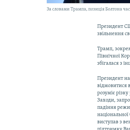
За словами Трампа, позиція Болтона ча
Президент 
звільнення с
Трамп, зокрем
Північної Кор
збігалася з і
Президент на
відмовитися в
розуміє різку
Заходи, запро
падіння реж
національної
виступав з в
підтримку В