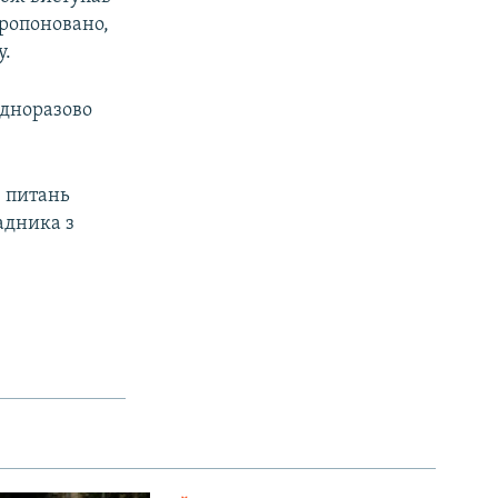
пропоновано,
у.
одноразово
з питань
адника з