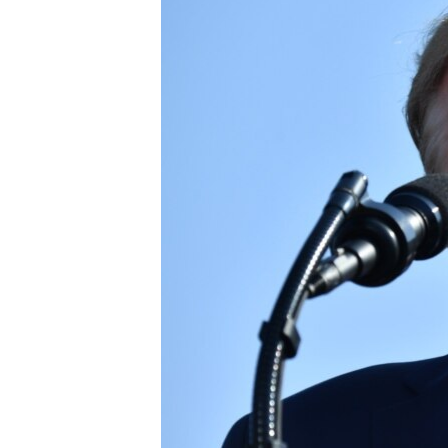
ВІДЕОУРОКИ «ELIFBE»
СВІДЧЕННЯ ОКУПАЦІЇ
УКРАЇНСЬКА ПРОБЛЕМА КРИМУ
ІНФОГРАФІКА