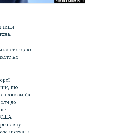
ричини
тона
.
тики стосовно
часто не
ореї
ивши, що
ю пропозицію.
вели до
к з
ї США
про повну
кож виступав