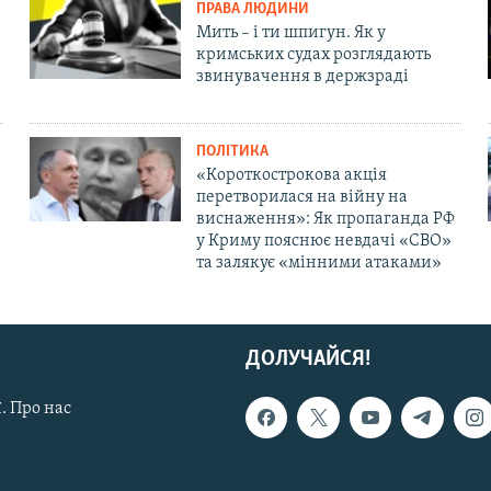
ПРАВА ЛЮДИНИ
Мить – і ти шпигун. Як у
кримських судах розглядають
звинувачення в держзраді
ПОЛІТИКА
«Короткострокова акція
перетворилася на війну на
виснаження»: Як пропаганда РФ
у Криму пояснює невдачі «СВО»
та залякує «мінними атаками»
ДОЛУЧАЙСЯ!
. Про нас