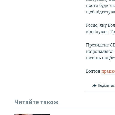
проти будь-як
щоб підготува
Росію, яку Бо
відвідував, Т
Президент С
національної 
питань нацбе
Болтон
працю
Поділитис
Читайте також