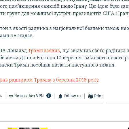
ого пом’якшення санкцій щодо Ірану. Цю ідею було за
ти ґрунт для можливої зустрічі президентів США і Іран
лтон в якості радника з національної безпеки також не
рамп не згадав.
ША Дональд
Трамп заявив
, що звільнив свого радника 
безпеки Джона Болтона 10 вересня. Ім’я свого нового р
зпеки Трамп пообіцяв назвати наступного тижня.
вав радником Трампа з березня 2018 року
.
ь
Читати без VPN
Follow us
Print