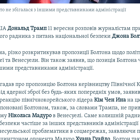
сто не збігалася з іншими представниками адміністрації
США
Дональд Трамп
11 вересня розповів журналістам п
вого радника з питань національної безпеки
Джона Бол
а, різко розкритикував пропозиції Болтона щодо полі
еї та Венесуели. Він також заявив, що позиція Болтона 
ншими представниками адміністрації.
гадав про пропозицію Болтона керівництву Північної К
ід ядерної зброї без будь-яких попередніх умов, заяв
 реакцію північнокорейського лідера
Кім Чен Ина
на ц
поновані Болтоном, також, за словами Трампа, не при
иму
Ніколаса Мадуро
в Венесуелі. Саме колишній радни
 безпеки частіше за інших представників адміністраці
енесуельської проблематики в соцмережах, заявляючи 
ашингтоном опонента Мадуро
Хуана Гуайдо
. Болтон та