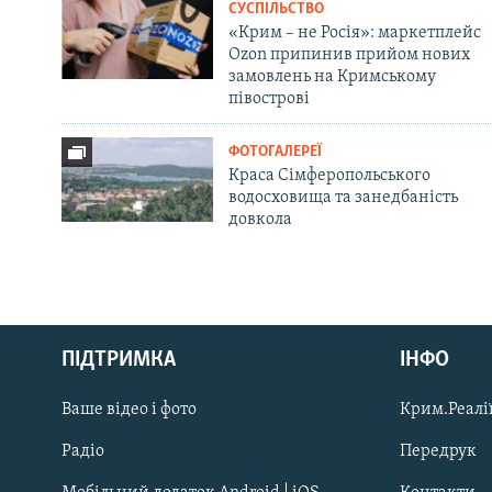
СУСПІЛЬСТВО
«Крим – не Росія»: маркетплейс
Ozon припинив прийом нових
замовлень на Кримському
півострові
ФОТОГАЛЕРЕЇ
Краса Сімферопольського
водосховища та занедбаність
довкола
Русский
ПІДТРИМКА
ІНФО
Qırımtatar
Ваше відео і фото
Крим.Реалії
ДОЛУЧАЙСЯ!
Радіо
Передрук