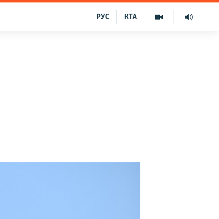
РУС
КТА