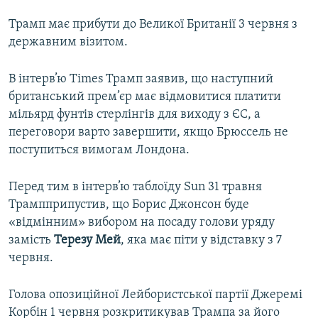
Трамп має прибути до Великої Британії 3 червня з
державним візитом.
В інтерв’ю Times Трамп заявив, що наступний
британський прем’єр має відмовитися платити
мільярд фунтів стерлінгів для виходу з ЄС, а
переговори варто завершити, якщо Брюссель не
поступиться вимогам Лондона.
Перед тим в інтерв’ю таблоїду Sun 31 травня
Трампприпустив, що Борис Джонсон буде
«відмінним» вибором на посаду голови уряду
замість
Терезу Мей
, яка має піти у відставку з 7
червня.
Голова опозиційної Лейбористської партії Джеремі
Корбін 1 червня розкритикував Трампа за його