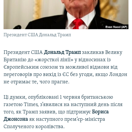
ВІДЕОУРОКИ «ELIFBE»
Русский
СВІДЧЕННЯ ОКУПАЦІЇ
Qırımtatar
УКРАЇНСЬКА ПРОБЛЕМА КРИМУ
Президент США Дональд Трамп
ДОЛУЧАЙСЯ!
ІНФОГРАФІКА
Президент США
Дональд Трамп
закликав Велику
Британію до «жорсткої лінії» у відносинах із
Усі сайти RFE/RL
Європейським союзом та можливої відмови від
переговорів про вихід із ЄС без угоди, якщо Лондон
не отримає те, чого прагне.
Ці думки, опубліковані 1 червня британською
газетою Times, з’явилися на наступний день після
того, як Трамп заявив, що підтримує
Бориса
Джонсона
як наступного прем’єр-міністра
Сполученого королівства.