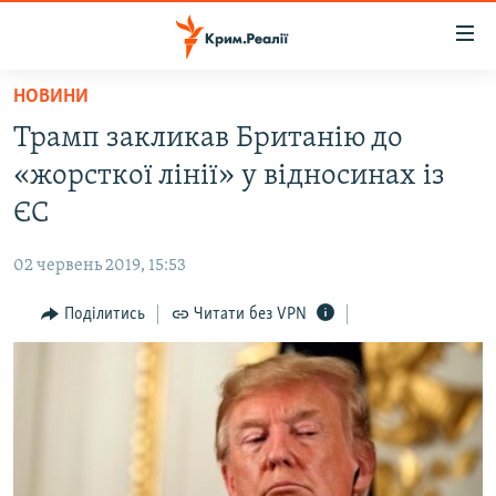
Доступність
посилання
Перейти
НОВИНИ
до
НОВИНИ
Трамп закликав Британію до
основного
ВОДА.КРИМ
матеріалу
«жорсткої лінії» у відносинах із
ВІДЕО ТА ФОТО
Перейти
ЄС
до
ПОЛІТИКА
основної
02 червень 2019, 15:53
БЛОГИ
навігації
Перейти
Поділитись
Читати без VPN
ПОГЛЯД
до
ІНТЕРВ'Ю
пошуку
ВСЕ ЗА ДЕНЬ
СПЕЦПРОЕКТИ
ЯК ОБІЙТИ БЛОКУВАННЯ
ДЕПОРТАЦІЯ