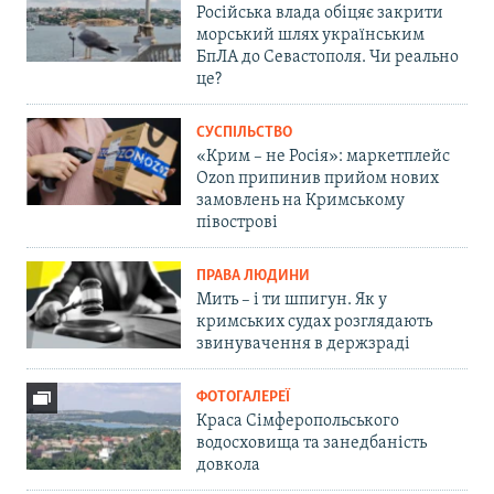
Російська влада обіцяє закрити
морський шлях українським
БпЛА до Севастополя. Чи реально
це?
СУСПІЛЬСТВО
«Крим – не Росія»: маркетплейс
Ozon припинив прийом нових
замовлень на Кримському
півострові
ПРАВА ЛЮДИНИ
Мить – і ти шпигун. Як у
кримських судах розглядають
звинувачення в держзраді
ФОТОГАЛЕРЕЇ
Краса Сімферопольського
водосховища та занедбаність
довкола