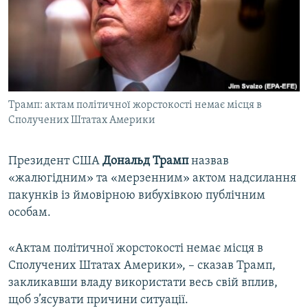
ВІДЕОУРОКИ «ELIFBE»
Русский
СВІДЧЕННЯ ОКУПАЦІЇ
Qırımtatar
УКРАЇНСЬКА ПРОБЛЕМА КРИМУ
ДОЛУЧАЙСЯ!
ІНФОГРАФІКА
Трамп: актам політичної жорстокості немає місця в
Сполучених Штатах Америки
Усі сайти RFE/RL
Президент США
Дональд Трамп
назвав
«жалюгідним» та «мерзенним» актом надсилання
пакунків із ймовірною вибухівкою публічним
особам.
«Актам політичної жорстокості немає місця в
Сполучених Штатах Америки», – сказав Трамп,
закликавши владу використати весь свій вплив,
щоб з’ясувати причини ситуації.