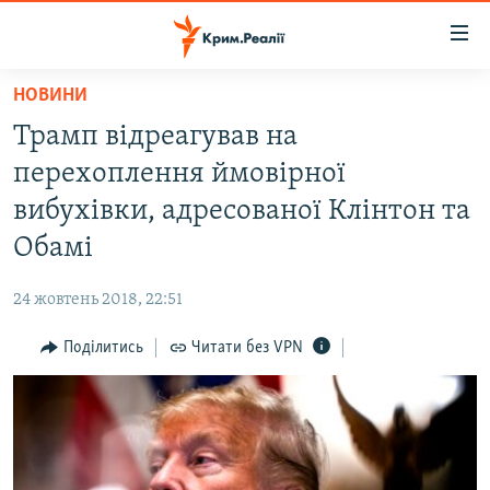
Доступність
посилання
Перейти
НОВИНИ
до
НОВИНИ
Трамп відреагував на
основного
ВОДА.КРИМ
матеріалу
перехоплення ймовірної
ВІДЕО ТА ФОТО
Перейти
вибухівки, адресованої Клінтон та
до
ПОЛІТИКА
Обамі
основної
БЛОГИ
навігації
24 жовтень 2018, 22:51
Перейти
ПОГЛЯД
до
Поділитись
Читати без VPN
ІНТЕРВ'Ю
пошуку
ВСЕ ЗА ДЕНЬ
СПЕЦПРОЕКТИ
ЯК ОБІЙТИ БЛОКУВАННЯ
ДЕПОРТАЦІЯ