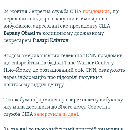
24 жовтня Секретна служба США
повідомила
, що
перехопила підозрілі пакунки із ймовірною
вибухівкою, адресовані екс-президенту США
Бараку Обамі
та колишньому державному
секретареві
Гілларі Клінтон
.
Згодом американський телеканал CNN повідомив,
що співробітників будівлі Time Warner Center у
Нью-Йорку, де розташований офіс CNN, евакуюють
через інформацію про підозрілі пакунки в
поштовому відділі центру.
Також була інформація про перехоплену вибухівку,
яку мали доставити до Білого дому. Секретна
служба США
заперечила ці дані
.
За два дні до цього вибуховий пристрій знайшли в