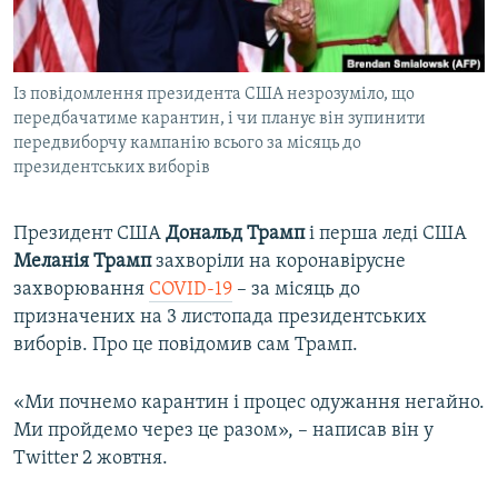
ВІДЕОУРОКИ «ELIFBE»
Русский
СВІДЧЕННЯ ОКУПАЦІЇ
Qırımtatar
Із повідомлення президента США незрозуміло, що
УКРАЇНСЬКА ПРОБЛЕМА КРИМУ
передбачатиме карантин, і чи планує він зупинити
ДОЛУЧАЙСЯ!
ІНФОГРАФІКА
передвиборчу кампанію всього за місяць до
президентських виборів
Президент США
Дональд Трамп
і перша леді США
Усі сайти RFE/RL
Меланія Трамп
захворіли на коронавірусне
захворювання
COVID-19
– за місяць до
призначених на 3 листопада президентських
виборів. Про це повідомив сам Трамп.
«Ми почнемо карантин і процес одужання негайно.
Ми пройдемо через це разом», – написав він у
Twitter 2 жовтня.