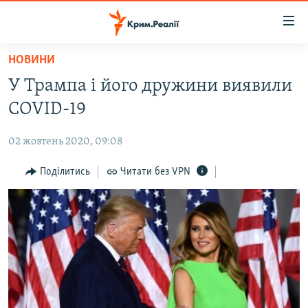
Доступність
посилання
Перейти
НОВИНИ
до
НОВИНИ
У Трампа і його дружини виявили
основного
ВОДА.КРИМ
матеріалу
COVID-19
ВІДЕО ТА ФОТО
Перейти
до
02 жовтень 2020, 09:08
ПОЛІТИКА
основної
БЛОГИ
Поділитись
Читати без VPN
навігації
Перейти
ПОГЛЯД
до
ІНТЕРВ'Ю
пошуку
ВСЕ ЗА ДЕНЬ
СПЕЦПРОЕКТИ
ЯК ОБІЙТИ БЛОКУВАННЯ
ДЕПОРТАЦІЯ