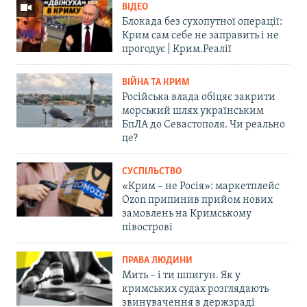
ВІДЕО
Блокада без сухопутної операції:
Крим сам себе не заправить і не
прогодує | Крим.Реалії
ВІЙНА ТА КРИМ
Російська влада обіцяє закрити
морський шлях українським
БпЛА до Севастополя. Чи реально
це?
СУСПІЛЬСТВО
«Крим – не Росія»: маркетплейс
Ozon припинив прийом нових
замовлень на Кримському
півострові
ПРАВА ЛЮДИНИ
Мить – і ти шпигун. Як у
кримських судах розглядають
звинувачення в держзраді