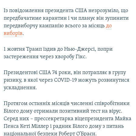
Із повідомлення президента США незрозуміло, що
передбачатиме карантин і чи планує він зупинити
передвиборчу кампанію всього за місяць
до
виборів
.
1 жовтня Трамп їздив до Нью-Джерсі, попри
застереження через хворобу Гікс.
Президентові США 74 роки, він потрапляє в групу
ризику, в якої через COVID-19 можуть розвинутися
ускладнення.
Протягом останніх місяців численні співробітники
Білого дому отримали позитивний тест на вірус.
Серед них – прессекретарка віцепрезидента Майка
Пенса Кеті Міллер і радник Білого дому з питань
національної безпеки Роберт О’Браєн.