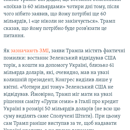
«поїхав із 60 мільярдами» чотири дні тому, після
чого нібито заявив, що йому потрібні ще 60
мільярдів, і «це ніколи не закінчується». Трамп
сказав, що йому потрібно буде розв’язати це
питання.
Як
зазначають ЗМІ
, заяви Трампа містять фактичні
помилки: востаннє Зеленський відвідував США
торік, а кошти на допомогу Україні, близько 61
мільярда доларів, які, очевидно, мав на увазі
колишній президент, Конгрес виділив лише у
квітні. «Чотири дні тому» Зеленський США не
відвідував. Ймовірно, Трамп міг мати на увазі
рішення саміту «Групи семи» в Італії про кредит
Україні в розмірі 50 мільярдів доларів (не всю цю
суму виділять саме Сполучені Штати). При цьому
сам Трамп раніше виступав за те, щоб надавати