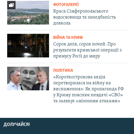
ФОТОГАЛЕРЕЇ
Краса Сімферопольського
водосховища та занедбаність
довкола
ВІЙНА ТА КРИМ
Сорок днів, сорок ночей. Про
результати кримської операції з
примусу Росії до миру
ПОЛІТИКА
«Короткострокова акція
перетворилася на війну на
виснаження»: Як пропаганда РФ
у Криму пояснює невдачі «СВО»
та залякує «мінними атаками»
ДОЛУЧАЙСЯ!