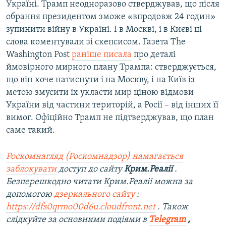
Україні. Трамп неодноразово стверджував, що після
обрання президентом зможе «впродовж 24 годин»
зупинити війну в Україні. І в Москві, і в Києві ці
слова коментували зі скепсисом. Газета The
Washington Post
раніше писала
про деталі
ймовірного мирного плану Трампа: стверджується,
що він хоче натиснути і на Москву, і на Київ із
метою змусити їх укласти мир ціною відмови
України від частини територій, а Росії – від інших її
вимог. Офіційно Трамп не підтверджував, що план
саме такий.
Роскомнагляд (Роскомнадзор) намагається
заблокувати
доступ до сайту
Крим.Реалії
.
Безперешкодно читати Крим.Реалії можна за
допомогою
дзеркального сайту
:
https://dfs0qrmo00d6u.cloudfront.net
. Також
слідкуйте за основними подіями в
Telegram
,