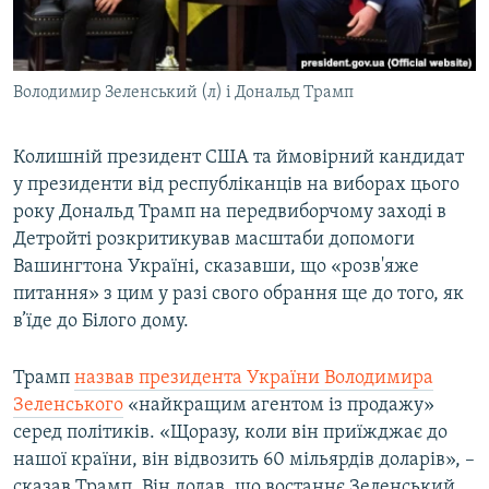
ВІДЕОУРОКИ «ELIFBE»
Русский
СВІДЧЕННЯ ОКУПАЦІЇ
Qırımtatar
Володимир Зеленський (л) і Дональд Трамп
УКРАЇНСЬКА ПРОБЛЕМА КРИМУ
ДОЛУЧАЙСЯ!
ІНФОГРАФІКА
Колишній президент США та ймовірний кандидат
у президенти від республіканців на виборах цього
року Дональд Трамп на передвиборчому заході в
Усі сайти RFE/RL
Детройті розкритикував масштаби допомоги
Вашингтона Україні, сказавши, що «розв'яже
питання» з цим у разі свого обрання ще до того, як
в’їде до Білого дому.
Трамп
назвав президента України Володимира
Зеленського
«найкращим агентом із продажу»
серед політиків. «Щоразу, коли він приїжджає до
нашої країни, він відвозить 60 мільярдів доларів», –
сказав Трамп. Він додав, що востаннє Зеленський