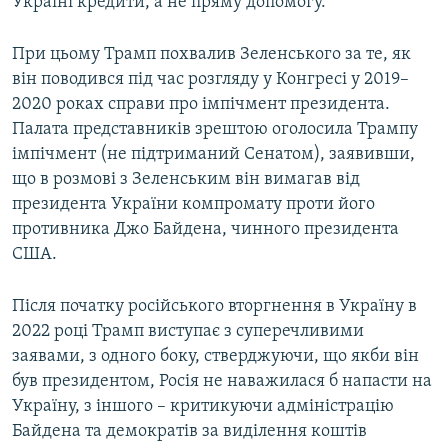
Україні кредити, а не пряму допомогу.
При цьому Трамп похвалив Зеленського за те, як
він поводився під час розгляду у Конгресі у 2019–
2020 роках справи про імпічмент президента.
Палата представників зрештою оголосила Трампу
імпічмент (не підтриманий Сенатом), заявивши,
що в розмові з Зеленським він вимагав від
президента України компромату проти його
противника Джо Байдена, чинного президента
США.
Після початку російського вторгнення в Україну в
2022 році Трамп виступає з суперечливими
заявами, з одного боку, стверджуючи, що якби він
був президентом, Росія не наважилася б напасти на
Україну, з іншого – критикуючи адміністрацію
Байдена та демократів за виділення коштів