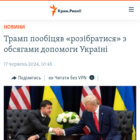
Доступність
посилання
Перейти
НОВИНИ
до
НОВИНИ
Трамп пообіцяв «розібратися» з
основного
ВОДА.КРИМ
матеріалу
обсягами допомоги Україні
ВІДЕО ТА ФОТО
Перейти
до
17 червень 2024, 10:45
ПОЛІТИКА
основної
БЛОГИ
Поділитись
Читати без VPN
навігації
Перейти
ПОГЛЯД
до
ІНТЕРВ'Ю
пошуку
ВСЕ ЗА ДЕНЬ
СПЕЦПРОЕКТИ
ЯК ОБІЙТИ БЛОКУВАННЯ
ДЕПОРТАЦІЯ