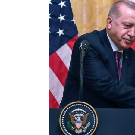
ВІДЕОУРОКИ «ELIFBE»
СВІДЧЕННЯ ОКУПАЦІЇ
УКРАЇНСЬКА ПРОБЛЕМА КРИМУ
ІНФОГРАФІКА