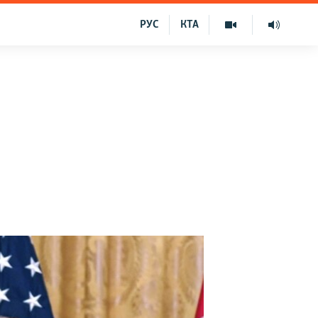
РУС
КТА