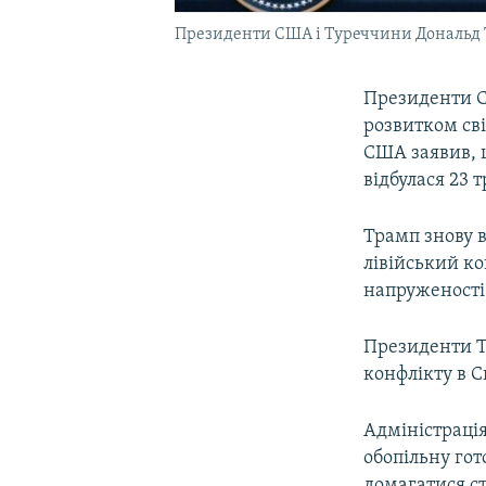
Президенти США і Туреччини Дональд Тр
Президенти С
розвитком сві
США заявив,
відбулася 23 
Трамп знову в
лівійський к
напруженості 
Президенти Т
конфлікту в С
Адміністраці
обопільну гот
домагатися ст