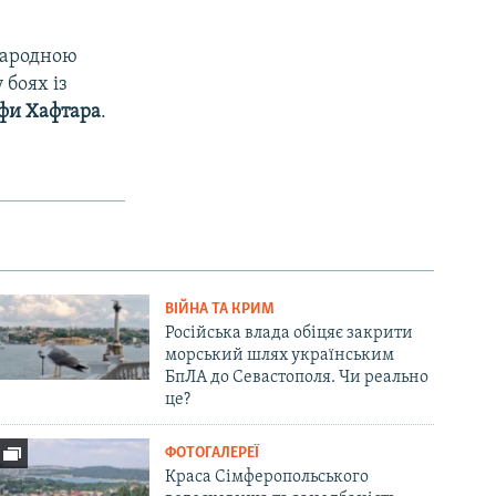
народною
 боях із
фи Хафтара
.
ВІЙНА ТА КРИМ
Російська влада обіцяє закрити
морський шлях українським
БпЛА до Севастополя. Чи реально
це?
ФОТОГАЛЕРЕЇ
Краса Сімферопольського