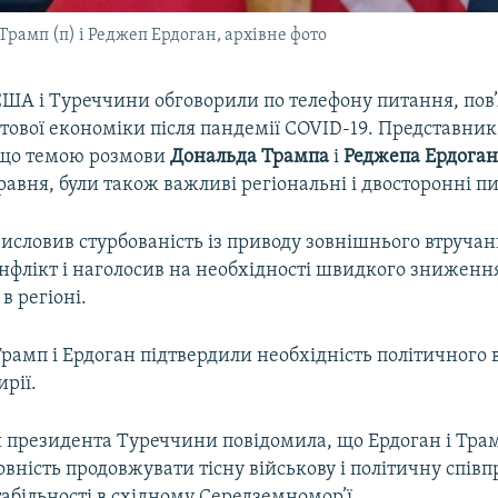
амп (п) і Реджеп Ердоган, архівне фото
ША і Туреччини обговорили по телефону питання, пов’
тової економіки після пандемії COVID-19. Представник
 що темою розмови
Дональда Трампа
і
Реджепа Ердоган
травня, були також важливі регіональні і двосторонні п
исловив стурбованість із приводу зовнішнього втручан
онфлікт і наголосив на необхідності швидкого зниженн
в регіоні.
рамп і Ердоган підтвердили необхідність політичного
ирії.
я президента Туреччини повідомила, що Ердоган і Тра
овність продовжувати тісну військову і політичну співп
абільності в східному Середземномор’ї.