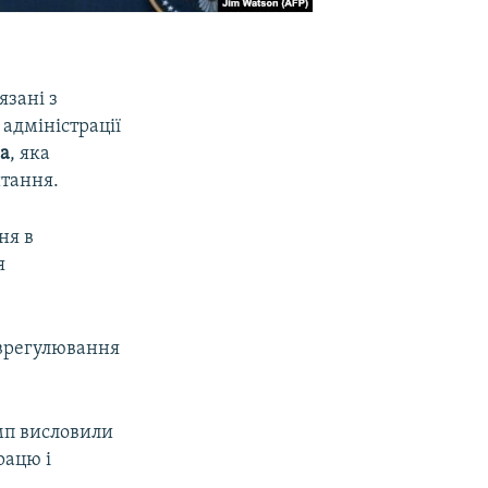
язані з
 адміністрації
а
, яка
итання.
ня в
я
 врегулювання
мп висловили
рацю і