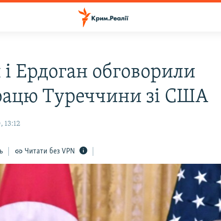
 і Ердоган обговорили
рацю Туреччини зі США
 13:12
ь
Читати без VPN