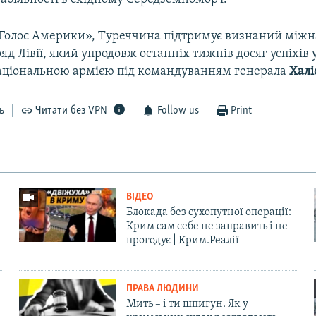
«Голос Америки», Туреччина підтримує визнаний між
яд Лівії, який упродовж останніх тижнів досяг успіхів у
аціональною армією під командуванням генерала
Халі
ь
Читати без VPN
Follow us
Print
ВІДЕО
Блокада без сухопутної операції:
Крим сам себе не заправить і не
прогодує | Крим.Реалії
ПРАВА ЛЮДИНИ
Мить – і ти шпигун. Як у