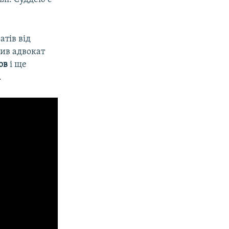
тів від
ив адвокат
ов
і ще
.