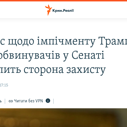
с щодо імпічменту Трам
обвинувачів у Сенаті
пить сторона захисту
17:15
ь
Читати без VPN