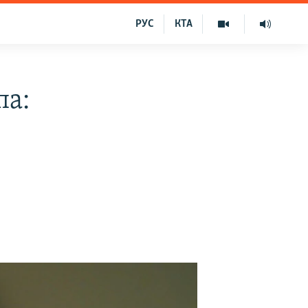
РУС
КТА
па: