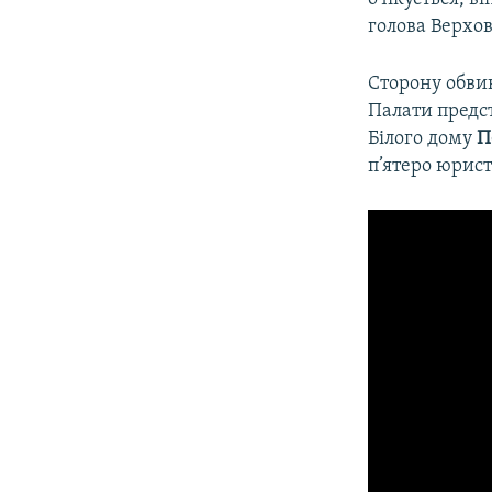
голова Верхо
Сторону обви
Палати предс
Білого дому
П
п’ятеро юрист