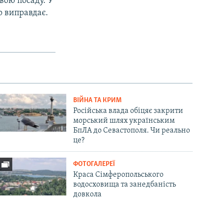
вою посаду. У
о виправдає.
ВІЙНА ТА КРИМ
Російська влада обіцяє закрити
морський шлях українським
БпЛА до Севастополя. Чи реально
це?
ФОТОГАЛЕРЕЇ
Краса Сімферопольського
водосховища та занедбаність
довкола