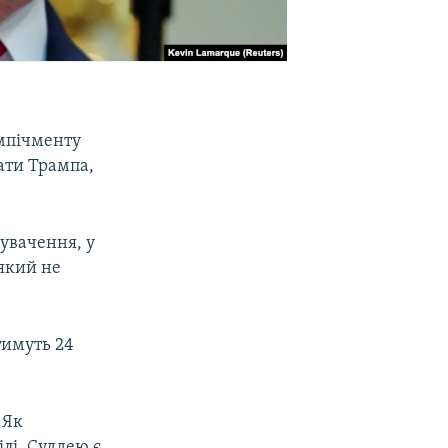
імпічменту
кати Трампа,
нувачення, у
який не
тимуть 24
 Як
лі. Суддею є