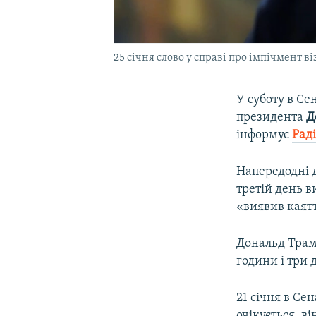
25 січня слово у справі про імпічмент
У суботу в Се
президента
Д
інформує
Рад
Напередодні д
третій день 
«виявив каятт
Дональд Трам
години і три 
21 січня в Се
очікується, в