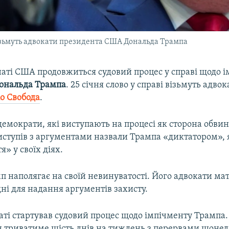
 візьмуть адвокати президента США Дональда Трампа
наті США продовжиться судовий процес у справі щодо 
ональда Трампа
. 25 січня слово у справі візьмуть адво
іо Свобода
.
емократи, які виступають на процесі як сторона обви
виступів з аргументами назвали Трампа «диктатором», 
я» у своїх діях.
п наполягає на своїй невинуватості. Його адвокати ма
дні для надання аргументів захисту.
наті стартував судовий процес щодо імпічменту Трампа.
ін триватиме шість днів на тиждень з перервами щонеді