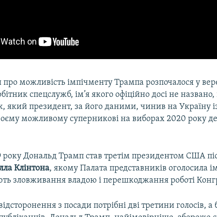
 про можливість імпічменту Трампа розпочалося у вере
робітник спецслужб, ім’я якого офіційно досі не названо
к, який президент, за його даними, чинив на Україну 
оєму можливому суперникові на виборах 2020 року д
19 року Дональд Трамп став третім президентом США пі
лла Клінтона
, якому Палата представників оголосила і
ть зловживання владою і перешкоджання роботі Конгр
відсторонення з посади потрібні дві третини голосів, а 