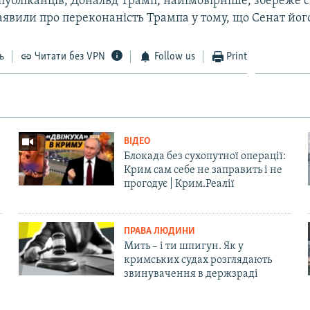
спубліканців, Дональд Трамп, найімовірніше, збереже с
аявили про переконаність Трампа у тому, що Сенат йог
ь
Читати без VPN
Follow us
Print
ВІДЕО
Блокада без сухопутної операції:
Крим сам себе не заправить і не
прогодує | Крим.Реалії
ПРАВА ЛЮДИНИ
Мить – і ти шпигун. Як у
кримських судах розглядають
звинувачення в держзраді