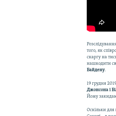
Розслідування
того, як спів
скаргу на тис
нашкодити св
Байдену
.
19 грудня 20
Джонсона і Бі
Йому закидаю
Оскільки для 