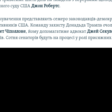
вного суду США
Джон Робертс
.
нувачення представляють семеро законодавців-демокра
тавників США. Команду захисту Донадьда Трампа очол
ет Чіполлоне
, йому допомагатиме адвокат
Джей Секул
ів. Сотня сенаторів будуть на процесі у ролі присяжних