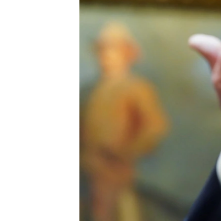
ВІДЕОУРОКИ «ELIFBE»
СВІДЧЕННЯ ОКУПАЦІЇ
УКРАЇНСЬКА ПРОБЛЕМА КРИМУ
ІНФОГРАФІКА