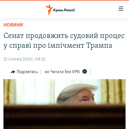
Доступність
посилання
Перейти
НОВИНИ
до
НОВИНИ
Сенат продовжить судовий процес
основного
ВОДА.КРИМ
матеріалу
у справі про імпічмент Трампа
ВІДЕО ТА ФОТО
Перейти
до
21 січень 2020, 08:21
ПОЛІТИКА
основної
БЛОГИ
Поділитись
Читати без VPN
навігації
Перейти
ПОГЛЯД
до
ІНТЕРВ'Ю
пошуку
ВСЕ ЗА ДЕНЬ
СПЕЦПРОЕКТИ
ЯК ОБІЙТИ БЛОКУВАННЯ
ДЕПОРТАЦІЯ