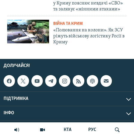
у Криму пояснює невдачі «СВО»
та залякує «мінними атаками»
ВІЙНА ТА КРИМ
«Полювання на колони». Як ЗСУ
ріжуть військову логістику Росії в
Криму
ДОЛУЧАЙСЯ!
ПІДТРИМКА
ІНФО
© Крим.Реалії, 2026 | Усі права застережено.
КТА
РУС