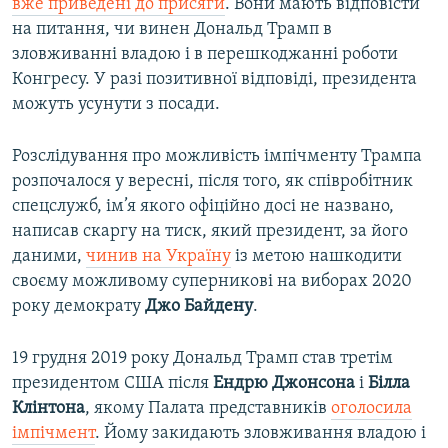
вже приведені до присяги
. Вони мають відповісти
на питання, чи винен Дональд Трамп в
зловживанні владою і в перешкоджанні роботи
Конгресу. У разі позитивної відповіді, президента
можуть усунути з посади.
Розслідування про можливість імпічменту Трампа
розпочалося у вересні, після того, як співробітник
спецслужб, ім’я якого офіційно досі не названо,
написав скаргу на тиск, який президент, за його
даними,
чинив на Україну
із метою нашкодити
своєму можливому суперникові на виборах 2020
року демократу
Джо Байдену
.
19 грудня 2019 року Дональд Трамп став третім
президентом США після
Ендрю Джонсона
і
Білла
Клінтона
, якому Палата представників
оголосила
імпічмент
. Йому закидають зловживання владою і