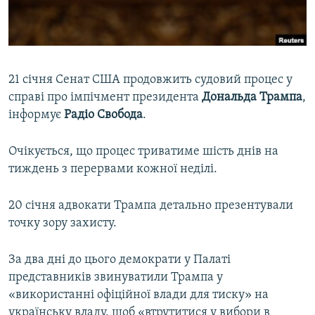
ВІДЕОУРОКИ «ELIFBE»
Русский
СВІДЧЕННЯ ОКУПАЦІЇ
Qırımtatar
УКРАЇНСЬКА ПРОБЛЕМА КРИМУ
21 січня Сенат США продовжить судовий процес у
ДОЛУЧАЙСЯ!
ІНФОГРАФІКА
справі про імпічмент президента
Дональда Трампа
,
інформує
Радіо Свобода
.
Очікується, що процес триватиме шість днів на
Усі сайти RFE/RL
тиждень з перервами кожної неділі.
20 січня адвокати Трампа детально презентували
точку зору захисту.
За два дні до цього демократи у Палаті
представників звинуватили Трампа у
«використанні офіційної влади для тиску» на
українську владу, щоб «втрутитися у вибори в