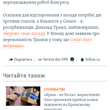
перешкоджання роботі Конгресу.
Оскільки для відсторонення з посади потрібні дві
третини голосів, а більшість у Сенаті – в
республіканців, Дональд Трамп, найімовірніше,
збереже свою посаду
. У Білому домі заявили про
переконаність Трампа у тому, що
Сенат його
виправдає
.
Поділитись
Читати без VPN
Follow us
Читайте також
СУСПІЛЬСТВО
«Крим – не Росія»: маркетплейс
Ozon припинив прийом нових
замовлень на Кримському
півострові