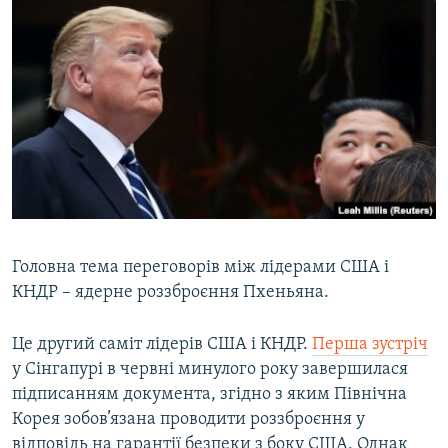
Головна тема переговорів між лідерами США і
КНДР – ядерне роззброєння Пхеньяна.
Це другий саміт лідерів США і КНДР.
Перша зустріч
у Сінгапурі в червні минулого року завершилася
підписанням документа, згідно з яким Північна
Корея зобов’язана проводити роззброєння у
відповідь на гарантії безпеки з боку США. Однак