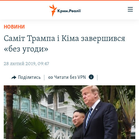
Доступність
посилання
Перейти
НОВИНИ
до
НОВИНИ
Саміт Трампа і Кіма завершився
основного
ВОДА.КРИМ
матеріалу
«без угоди»
ВІДЕО ТА ФОТО
Перейти
до
28 лютий 2019, 09:47
ПОЛІТИКА
основної
БЛОГИ
Поділитись
Читати без VPN
навігації
Перейти
ПОГЛЯД
до
ІНТЕРВ'Ю
пошуку
ВСЕ ЗА ДЕНЬ
СПЕЦПРОЕКТИ
ЯК ОБІЙТИ БЛОКУВАННЯ
ДЕПОРТАЦІЯ