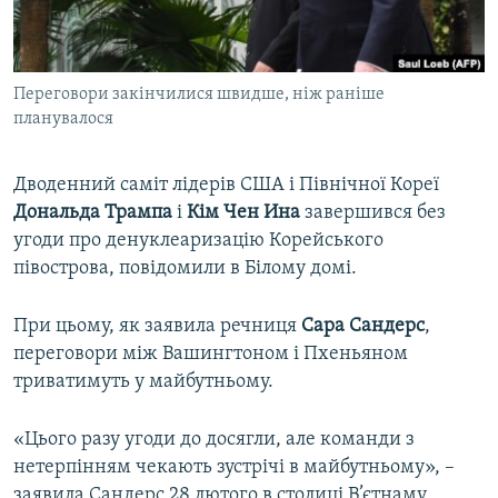
ВІДЕОУРОКИ «ELIFBE»
Русский
СВІДЧЕННЯ ОКУПАЦІЇ
Qırımtatar
Переговори закінчилися швидше, ніж раніше
УКРАЇНСЬКА ПРОБЛЕМА КРИМУ
планувалося
ДОЛУЧАЙСЯ!
ІНФОГРАФІКА
Дводенний саміт лідерів США і Північної Кореї
Дональда Трампа
і
Кім Чен Ина
завершився без
угоди про денуклеаризацію Корейського
Усі сайти RFE/RL
півострова, повідомили в Білому домі.
При цьому, як заявила речниця
Сара Сандерс
,
переговори між Вашингтоном і Пхеньяном
триватимуть у майбутньому.
«Цього разу угоди до досягли, але команди з
нетерпінням чекають зустрічі в майбутньому», –
заявила Сандерс 28 лютого в столиці В’єтнаму