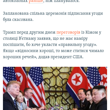
автоколонах
раніше
, ніж планувалося.
Запланована спільна церемонія підписання угоди
була скасована.
Трамп перед другим днем
переговорів
із Кімом у
столиці В’єтнаму заявив, що не має наміру
поспішати, бо хоче укласти «правильну угоду».
Якщо «відносини хороші, то може статися чимало
хороших речей», додав президент США.