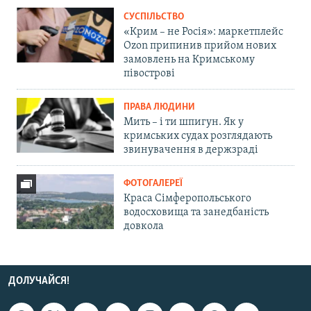
СУСПІЛЬСТВО
«Крим – не Росія»: маркетплейс
Ozon припинив прийом нових
замовлень на Кримському
півострові
ПРАВА ЛЮДИНИ
Мить – і ти шпигун. Як у
кримських судах розглядають
звинувачення в держзраді
ФОТОГАЛЕРЕЇ
Краса Сімферопольського
водосховища та занедбаність
довкола
ДОЛУЧАЙСЯ!