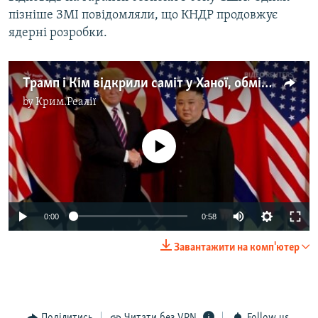
пізніше ЗМІ повідомляли, що КНДР продовжує
ядерні розробки.
Трамп і Кім відкрили саміт у Ханої, обмінявшись теплими словами – відео
by
Крим.Реалії
No media source currently available
0:00
0:58
Завантажити на комп'ютер
Поділитись
Читати без VPN
Follow us