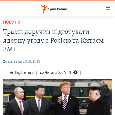
Доступність
посилання
Перейти
НОВИНИ
до
НОВИНИ
Трамп доручив підготувати
основного
ВОДА.КРИМ
матеріалу
ядерну угоду з Росією та Китаєм –
ВІДЕО ТА ФОТО
Перейти
ЗМІ
до
ПОЛІТИКА
основної
26 квітень 2019, 11:13
БЛОГИ
навігації
Перейти
Поділитись
Читати без VPN
ПОГЛЯД
до
ІНТЕРВ'Ю
пошуку
ВСЕ ЗА ДЕНЬ
СПЕЦПРОЕКТИ
ЯК ОБІЙТИ БЛОКУВАННЯ
ДЕПОРТАЦІЯ