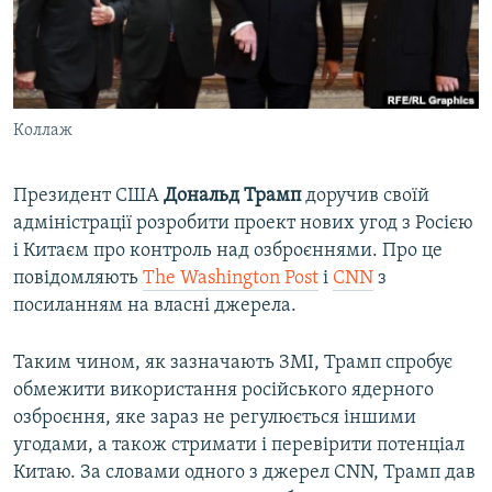
ВІДЕОУРОКИ «ELIFBE»
Русский
СВІДЧЕННЯ ОКУПАЦІЇ
Qırımtatar
УКРАЇНСЬКА ПРОБЛЕМА КРИМУ
Коллаж
ДОЛУЧАЙСЯ!
ІНФОГРАФІКА
Президент США
Дональд Трамп
доручив своїй
адміністрації розробити проект нових угод з Росією
Усі сайти RFE/RL
і Китаєм про контроль над озброєннями. Про це
повідомляють
The Washington Post
і
CNN
з
посиланням на власні джерела.
Таким чином, як зазначають ЗМІ, Трамп спробує
обмежити використання російського ядерного
озброєння, яке зараз не регулюється іншими
угодами, а також стримати і перевірити потенціал
Китаю. За словами одного з джерел CNN, Трамп дав