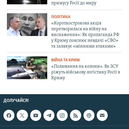
примусу Росії до миру
ПОЛІТИКА
«Короткострокова акція
перетворилася на війну на
виснаження»: Як пропаганда РФ
у Криму пояснює невдачі «СВО»
та залякує «мінними атаками»
ВІЙНА ТА КРИМ
«Полювання на колони». Як ЗСУ
ріжуть військову логістику Росії в
Криму
ДОЛУЧАЙСЯ!