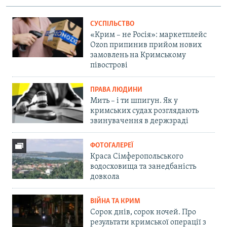
СУСПІЛЬСТВО
«Крим – не Росія»: маркетплейс
Ozon припинив прийом нових
замовлень на Кримському
півострові
ПРАВА ЛЮДИНИ
Мить – і ти шпигун. Як у
кримських судах розглядають
звинувачення в держзраді
ФОТОГАЛЕРЕЇ
Краса Сімферопольського
водосховища та занедбаність
довкола
ВІЙНА ТА КРИМ
Сорок днів, сорок ночей. Про
результати кримської операції з