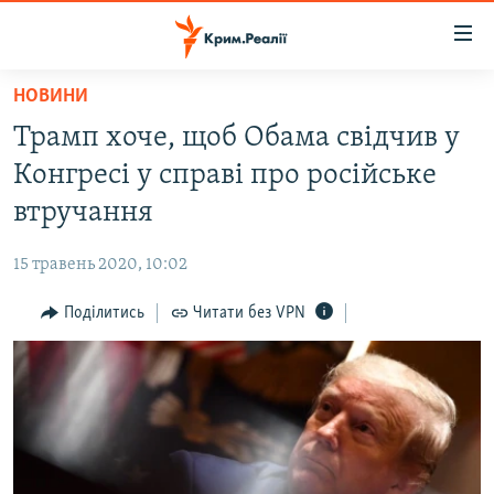
Доступність
посилання
Перейти
НОВИНИ
до
НОВИНИ
Трамп хоче, щоб Обама свідчив у
основного
ВОДА.КРИМ
матеріалу
Конгресі у справі про російське
ВІДЕО ТА ФОТО
Перейти
втручання
до
ПОЛІТИКА
основної
15 травень 2020, 10:02
БЛОГИ
навігації
Перейти
Поділитись
Читати без VPN
ПОГЛЯД
до
ІНТЕРВ'Ю
пошуку
ВСЕ ЗА ДЕНЬ
СПЕЦПРОЕКТИ
ЯК ОБІЙТИ БЛОКУВАННЯ
ДЕПОРТАЦІЯ