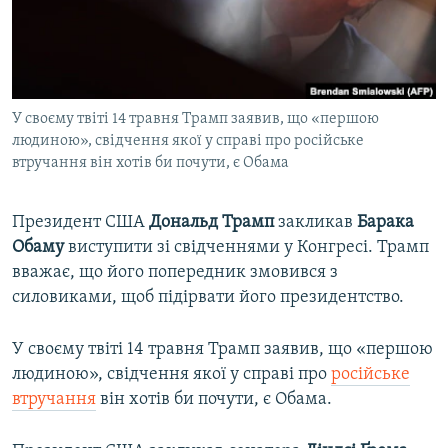
ВІДЕОУРОКИ «ELIFBE»
Русский
СВІДЧЕННЯ ОКУПАЦІЇ
Qırımtatar
УКРАЇНСЬКА ПРОБЛЕМА КРИМУ
У своєму твіті 14 травня Трамп заявив, що «першою
ДОЛУЧАЙСЯ!
ІНФОГРАФІКА
людиною», свідчення якої у справі про російське
втручання він хотів би почути, є Обама
Усі сайти RFE/RL
Президент США
Дональд Трамп
закликав
Барака
Обаму
виступити зі свідченнями у Конгресі. Трамп
вважає, що його попередник змовився з
силовиками, щоб підірвати його президентство.
У своєму твіті 14 травня Трамп заявив, що «першою
людиною», свідчення якої у справі про
російське
втручання
він хотів би почути, є Обама.