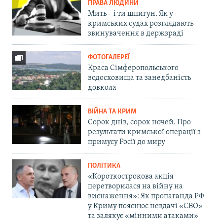
ПРАВА ЛЮДИНИ
Мить – і ти шпигун. Як у
кримських судах розглядають
звинувачення в держзраді
ФОТОГАЛЕРЕЇ
Краса Сімферопольського
водосховища та занедбаність
довкола
ВІЙНА ТА КРИМ
Сорок днів, сорок ночей. Про
результати кримської операції з
примусу Росії до миру
ПОЛІТИКА
«Короткострокова акція
перетворилася на війну на
виснаження»: Як пропаганда РФ
у Криму пояснює невдачі «СВО»
та залякує «мінними атаками»