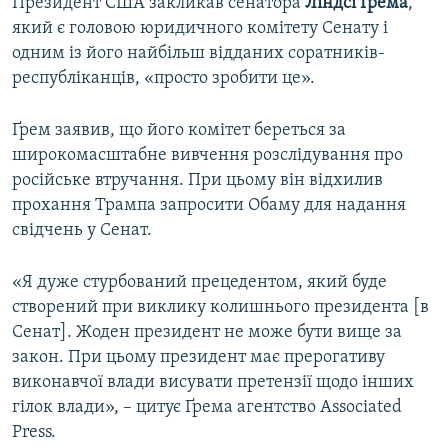
Президент США закликав сенатора
Ліндсі Ґрема
,
який є головою юридичного комітету Сенату і
одним із його найбільш відданих соратників-
республіканців, «просто зробити це».
Ґрем заявив, що його комітет береться за
широкомасштабне вивчення розслідування про
російське втручання. При цьому він відхилив
прохання Трампа запросити Обаму для надання
свідчень у Сенат.
«Я дуже стурбований прецедентом, який буде
створений при виклику колишнього президента [в
Сенат]. Жоден президент не може бути вище за
закон. При цьому президент має прерогативу
виконавчої влади висувати претензії щодо інших
гілок влади», – цитує Ґрема агентство Associated
Press.