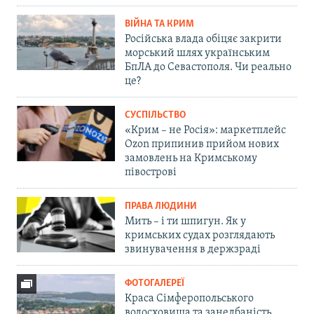
ВІЙНА ТА КРИМ
Російська влада обіцяє закрити
морський шлях українським
БпЛА до Севастополя. Чи реально
це?
СУСПІЛЬСТВО
«Крим – не Росія»: маркетплейс
Ozon припинив прийом нових
замовлень на Кримському
півострові
ПРАВА ЛЮДИНИ
Мить – і ти шпигун. Як у
кримських судах розглядають
звинувачення в держзраді
ФОТОГАЛЕРЕЇ
Краса Сімферопольського
водосховища та занедбаність