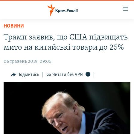
Доступність
посилання
Перейти
НОВИНИ
до
НОВИНИ
Трамп заявив, що США підвищать
основного
ВОДА.КРИМ
матеріалу
мито на китайські товари до 25%
ВІДЕО ТА ФОТО
Перейти
до
06 травень 2019, 09:05
ПОЛІТИКА
основної
БЛОГИ
Поділитись
Читати без VPN
навігації
Перейти
ПОГЛЯД
до
ІНТЕРВ'Ю
пошуку
ВСЕ ЗА ДЕНЬ
СПЕЦПРОЕКТИ
ЯК ОБІЙТИ БЛОКУВАННЯ
ДЕПОРТАЦІЯ