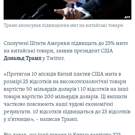
ВІДЕОУРОКИ «ELIFBE»
Русский
СВІДЧЕННЯ ОКУПАЦІЇ
Qırımtatar
Трамп анонсував підвищення мит на китайські товари
УКРАЇНСЬКА ПРОБЛЕМА КРИМУ
ДОЛУЧАЙСЯ!
ІНФОГРАФІКА
Сполучені Штати Америки підвищать до 25% мито
на китайські товари, заявив президент США
Дональд Трамп
у Twitter.
Усі сайти RFE/RL
«Протягом 10 місяців Китай платив США мита в
розмірі 25 відсотків на високотехнологічні товари
вартістю 50 мільярдів доларів і 10 відсотків на інші
товари вартістю 200 мільярдів доларів. Ці виплати
частково пояснюють наші чудові економічні
результати. 10 відсотків підвищаться до 25 відсотків
у п’ятницю», – написав Трамп.