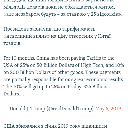
Він додав, що інші товари із Китаю вартістю 325
мільярдів доларів поки не обкладаються митом,
«але незабаром будуть – за ставкою у 25 відсотків».
Президент зазначив, що тарифи мають
«невеликий вплив» на ціну створених у Китаї
товарів.
For 10 months, China has been paying Tariffs to the
USA of 25% on 50 Billion Dollars of High Tech, and 10%
on 200 Billion Dollars of other goods. These payments
are partially responsible for our great economic results.
The 10% will go up to 25% on Friday. 325 Billions
Dollars....
— Donald J. Trump (@realDonaldTrump)
May 5, 2019
США збиралися з січня 2019 року підвищити