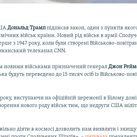
США
Дональд Трамп
підписав закон, один з пунктів яког
мічних військ країни. Новий рід військ в армії Сполу
рше з 1947 року, коли були створені Військово-повітрян
канський телеканал CNN.
м новими військами призначений генерал
Джон Рейм
ька будуть переведено до 15 тисяч осіб із Військово-пов
 року, виступаючи на офіційній церемонії в Білому дом
ворення нового роду військ тим, що недруги США мілі
ільно діяти в космосі дозволить нам виявляти і знищу
щені проти Сполучених Штатів», –
цитувала
президента