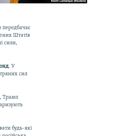
о передбачає
чених Штатів
і сили,
онд
. У
ітряних сил
і, Трамп
таризують
вати будь-які
 російська