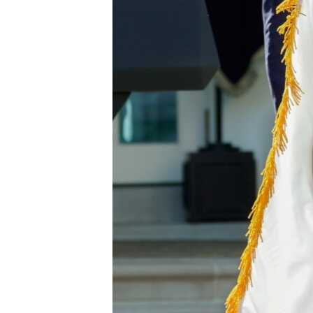
ВІДЕОУРОКИ «ELIFBE»
СВІДЧЕННЯ ОКУПАЦІЇ
УКРАЇНСЬКА ПРОБЛЕМА КРИМУ
ІНФОГРАФІКА