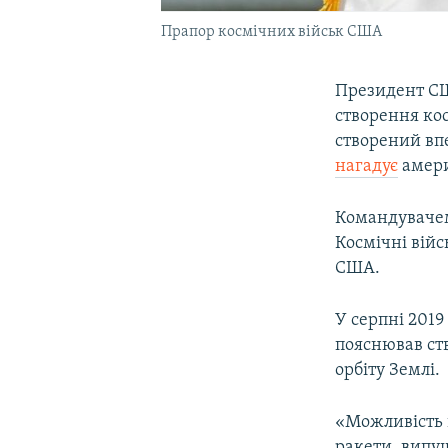
Прапор космічних військ США
Президент 
створення кос
створений впе
нагадує
амери
Командуваче
Космічні війс
США.
У серпні 2019
пояснював ст
орбіту Землі.
«Можливість в
ракети, випу