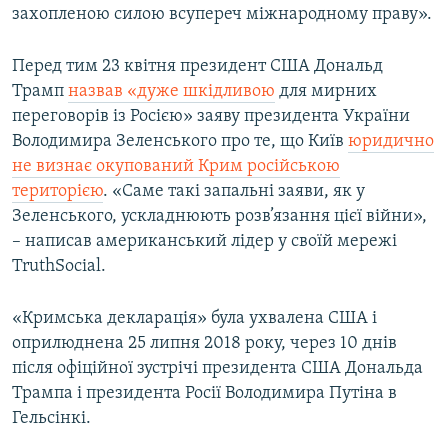
захопленою силою всупереч міжнародному праву».
Перед тим 23 квітня президент США Дональд
Трамп
назвав «дуже шкідливою
для мирних
переговорів із Росією» заяву президента України
Володимира Зеленського про те, що Київ
юридично
не визнає окупований Крим російською
територією
. «Саме такі запальні заяви, як у
Зеленського, ускладнюють розв’язання цієї війни»,
– написав американський лідер у своїй мережі
TruthSocial.
«Кримська декларація» була ухвалена США і
оприлюднена 25 липня 2018 року, через 10 днів
після офіційної зустрічі президента США Дональда
Трампа і президента Росії Володимира Путіна в
Гельсінкі.