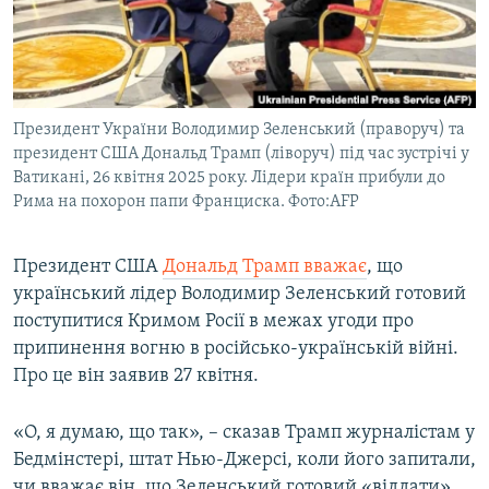
ВІДЕОУРОКИ «ELIFBE»
Русский
СВІДЧЕННЯ ОКУПАЦІЇ
Qırımtatar
УКРАЇНСЬКА ПРОБЛЕМА КРИМУ
Президент України Володимир Зеленський (праворуч) та
ДОЛУЧАЙСЯ!
ІНФОГРАФІКА
президент США Дональд Трамп (ліворуч) під час зустрічі у
Ватикані, 26 квітня 2025 року. Лідери країн прибули до
Рима на похорон папи Франциска. Фото:AFP
Усі сайти RFE/RL
Президент США
Дональд Трамп вважає
, що
український лідер Володимир Зеленський готовий
поступитися Кримом Росії в межах угоди про
припинення вогню в російсько-українській війні.
Про це він заявив 27 квітня.
«О, я думаю, що так», – сказав Трамп журналістам у
Бедмінстері, штат Нью-Джерсі, коли його запитали,
чи вважає він, що Зеленський готовий «віддати»