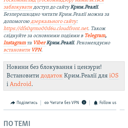
Роскомнагляд (Роскомнадзор) намагається
заблокувати
доступ до сайту
Крим.Реалії
.
Безперешкодно читати Крим.Реалії можна за
допомогою
дзеркального сайту
:
https://dfs0qrmo00d6u.cloudfront.net
. Також
слідкуйте за основними подіями в
Telegram
,
Instagram
та
Viber
Крим.Реалії
. Рекомендуємо
встановити
VPN
.
Новини без блокування і цензури!
Встановити
додаток
Крим.Реалії для
iOS
і
Android
.
Поділитись
Читати без VPN
Follow us
ПО ТЕМІ