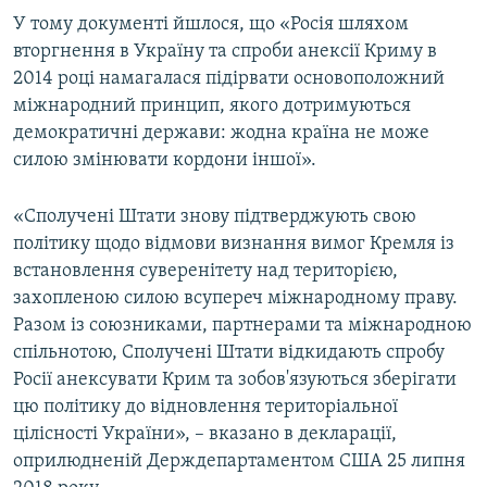
У тому документі йшлося, що «Росія шляхом
вторгнення в Україну та спроби анексії Криму в
2014 році намагалася підірвати основоположний
міжнародний принцип, якого дотримуються
демократичні держави: жодна країна не може
силою змінювати кордони іншої».
«Сполучені Штати знову підтверджують свою
політику щодо відмови визнання вимог Кремля із
встановлення суверенітету над територією,
захопленою силою всупереч міжнародному праву.
Разом із союзниками, партнерами та міжнародною
спільнотою, Сполучені Штати відкидають спробу
Росії анексувати Крим та зобов'язуються зберігати
цю політику до відновлення територіальної
цілісності України», – вказано в декларації,
оприлюдненій Держдепартаментом США 25 липня