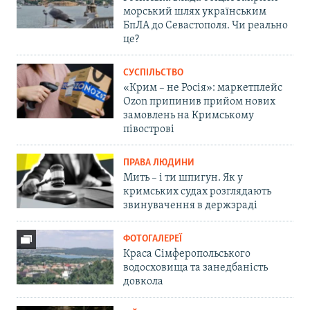
морський шлях українським
БпЛА до Севастополя. Чи реально
це?
СУСПІЛЬСТВО
«Крим – не Росія»: маркетплейс
Ozon припинив прийом нових
замовлень на Кримському
півострові
ПРАВА ЛЮДИНИ
Мить – і ти шпигун. Як у
кримських судах розглядають
звинувачення в держзраді
ФОТОГАЛЕРЕЇ
Краса Сімферопольського
водосховища та занедбаність
довкола