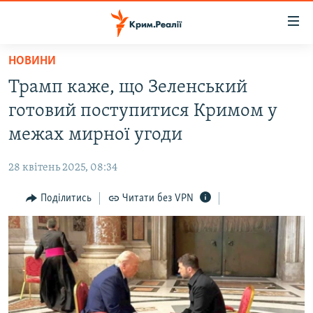
Доступність
посилання
Перейти
НОВИНИ
до
НОВИНИ
Трамп каже, що Зеленський
основного
ВОДА.КРИМ
матеріалу
готовий поступитися Кримом у
ВІДЕО ТА ФОТО
Перейти
межах мирної угоди
до
ПОЛІТИКА
основної
28 квітень 2025, 08:34
БЛОГИ
навігації
Перейти
Поділитись
Читати без VPN
ПОГЛЯД
до
ІНТЕРВ'Ю
пошуку
ВСЕ ЗА ДЕНЬ
СПЕЦПРОЕКТИ
ЯК ОБІЙТИ БЛОКУВАННЯ
ДЕПОРТАЦІЯ