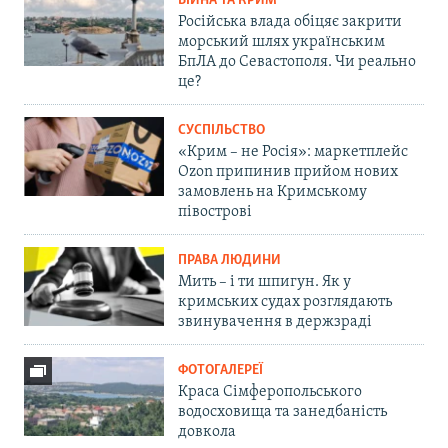
ВІЙНА ТА КРИМ
Російська влада обіцяє закрити
морський шлях українським
БпЛА до Севастополя. Чи реально
це?
СУСПІЛЬСТВО
«Крим – не Росія»: маркетплейс
Ozon припинив прийом нових
замовлень на Кримському
півострові
ПРАВА ЛЮДИНИ
Мить – і ти шпигун. Як у
кримських судах розглядають
звинувачення в держзраді
ФОТОГАЛЕРЕЇ
Краса Сімферопольського
водосховища та занедбаність
довкола