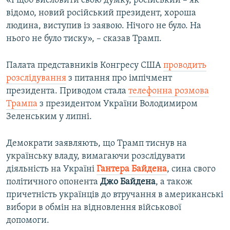
«І щоб висловити свою думку, російський – як
відомо, новий російський президент, хороша
людина, виступив із заявою. Нічого не було. На
нього не було тиску», – сказав Трамп.
Палата представників Конгресу США
проводить
розслідування
з питання про імпічмент
президента. Приводом стала
телефонна розмова
Трампа
з президентом України Володимиром
Зеленським у липні.
Демократи заявляють, що Трамп тиснув на
українську владу, вимагаючи розслідувати
діяльність на Україні
Гантера Байдена
, сина свого
політичного опонента
Джо Байдена
, а також
причетність українців до втручання в американські
вибори в обмін на відновлення військової
допомоги.