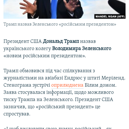
ВІДЕОУРОКИ «ELIFBE»
Русский
СВІДЧЕННЯ ОКУПАЦІЇ
Qırımtatar
Трамп назвав Зеленського «російським президентом»
УКРАЇНСЬКА ПРОБЛЕМА КРИМУ
ДОЛУЧАЙСЯ!
ІНФОГРАФІКА
Президент США
Дональд Трамп
назвав
українського колегу
Володимира Зеленського
«новим російським президентом».
Усі сайти RFE/RL
Трамп обмовився під час спілкування з
журналістами на авіабазі Ендрюс у штаті Меріленд.
Стенограма зустрічі
оприлюднена
Білим домом.
Заява стосувалася інформації, щодо можливого
тиску Трампа на Зеленського. Президент США
зазначив, що «російський президент» це
спростував.