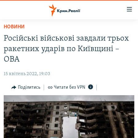
Доступність
посилання
Перейти
НОВИНИ
до
НОВИНИ
Російські військові завдали трьох
основного
ВОДА.КРИМ
матеріалу
ракетних ударів по Київщині –
ВІДЕО ТА ФОТО
Перейти
ОВА
до
ПОЛІТИКА
основної
15 квітень 2022, 19:03
БЛОГИ
навігації
Перейти
Поділитись
Читати без VPN
ПОГЛЯД
до
ІНТЕРВ'Ю
пошуку
ВСЕ ЗА ДЕНЬ
СПЕЦПРОЕКТИ
ЯК ОБІЙТИ БЛОКУВАННЯ
ДЕПОРТАЦІЯ