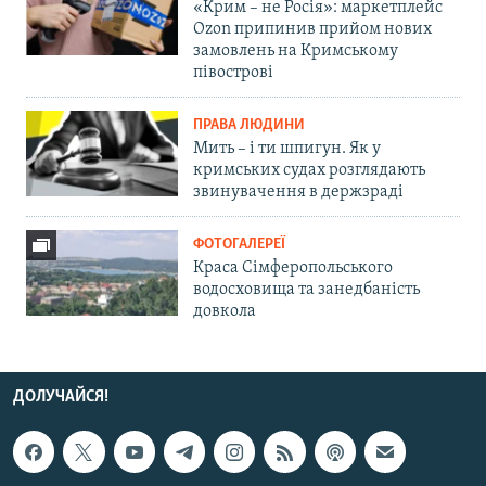
«Крим – не Росія»: маркетплейс
Ozon припинив прийом нових
замовлень на Кримському
півострові
ПРАВА ЛЮДИНИ
Мить – і ти шпигун. Як у
кримських судах розглядають
звинувачення в держзраді
ФОТОГАЛЕРЕЇ
Краса Сімферопольського
водосховища та занедбаність
довкола
ДОЛУЧАЙСЯ!