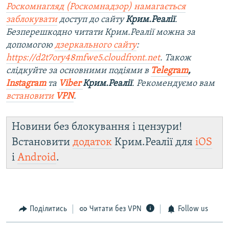
Роскомнагляд (Роскомнадзор) намагається
заблокувати
доступ до сайту
Крим.Реалії
.
Безперешкодно читати Крим.Реалії можна за
допомогою
дзеркального сайту
:
https://d2t7ory48mfwe5.cloudfront.net
. Також
слідкуйте за основними подіями в
Telegram
,
Instagram
та
Viber
Крим.Реалії
. Рекомендуємо вам
встановити
VPN
.
Новини без блокування і цензури!
Встановити
додаток
Крим.Реалії для
iOS
і
Android
.
Поділитись
Читати без VPN
Follow us