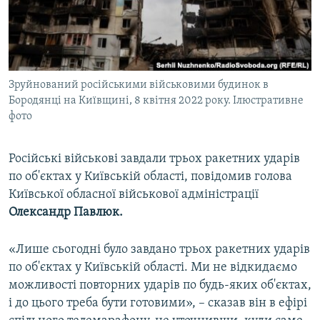
ВІДЕОУРОКИ «ELIFBE»
Русский
СВІДЧЕННЯ ОКУПАЦІЇ
Qırımtatar
УКРАЇНСЬКА ПРОБЛЕМА КРИМУ
Зруйнований російськими військовими будинок в
ДОЛУЧАЙСЯ!
ІНФОГРАФІКА
Бородянці на Київщині, 8 квітня 2022 року. Ілюстративне
фото
Усі сайти RFE/RL
Російські військові завдали трьох ракетних ударів
по об'єктах у Київській області, повідомив голова
Київської обласної військової адміністрації
Олександр Павлюк.
«Лише сьогодні було завдано трьох ракетних ударів
по об'єктах у Київській області. Ми не відкидаємо
можливості повторних ударів по будь-яких об'єктах,
і до цього треба бути готовими», – сказав він в ефірі