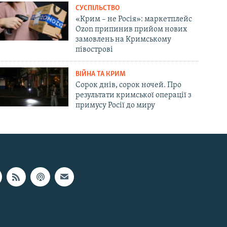
СУСПІЛЬСТВО
«Крим – не Росія»: маркетплейс
Ozon припинив прийом нових
замовлень на Кримському
півострові
ВІЙНА ТА КРИМ
Сорок днів, сорок ночей. Про
результати кримської операції з
примусу Росії до миру