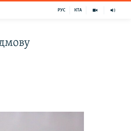
РУС
КТА
ідмову