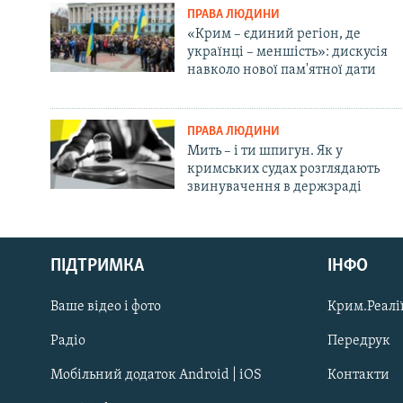
ПРАВА ЛЮДИНИ
«Крим – єдиний регіон, де
українці – меншість»: дискусія
навколо нової пам'ятної дати
ПРАВА ЛЮДИНИ
Мить – і ти шпигун. Як у
кримських судах розглядають
звинувачення в держзраді
Русский
ПІДТРИМКА
ІНФО
Qırımtatar
Ваше відео і фото
Крим.Реалії
ДОЛУЧАЙСЯ!
Радіо
Передрук
Мобільний додаток Android | iOS
Контакти