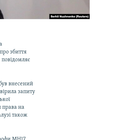
а
про збиття
, повідомляє
був внесений
овірила запиту
ької
я права на
алузі також
трофи MH17