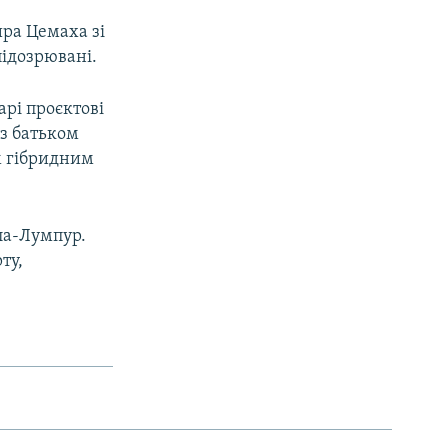
ра Цемаха зі
підозрювані.
рі проєктові
 з батьком
м гібридним
ла-Лумпур.
ту,