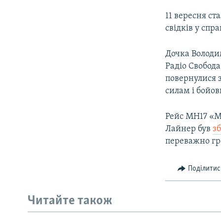
11 вересня ст
свідків у спр
Дочка Волод
Радіо Свобод
повернулися з
силам і бойо
Рейс МН17 «М
Лайнер був
з
переважно гр
Поділитис
Читайте також