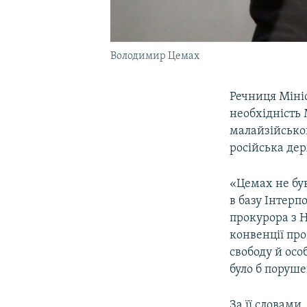
Володимир Цемах
Речниця Міні
необхідність 
малайзійськог
російська де
«Цемах не бу
в базу Інтерп
прокурора з Н
конвенції про
свободу й осо
було б поруше
За її словами