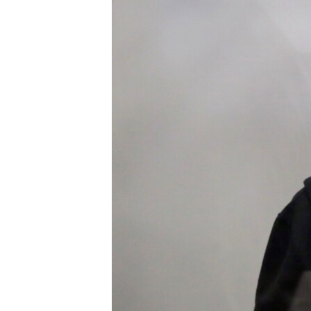
ВІДЕОУРОКИ «ELIFBE»
СВІДЧЕННЯ ОКУПАЦІЇ
УКРАЇНСЬКА ПРОБЛЕМА КРИМУ
ІНФОГРАФІКА