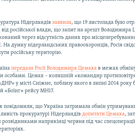
куратура Нідерландів
заявила
, що 19 листопада було о
 від російської влади, що запит на арешт Володимира 
конаний через відсутність даних про місцеперебуванн
ії. На думку нідерландських правоохоронців, Росія сві
ути російську територію.
раїна
передала Росії Володимира Цемаха
в межах обмін
 особами. Цемах – колишній «командир протиповітр
ДНР» у місті Сніжне, поблизу якого в липні 2014 року 
й «Боїнг» рейсу MH17.
х повідомили, що Україна затримала обмін утримуван
ливість прокуратурі Нідерландів
допитати Цемаха
, з
 розвідниками наприкінці червня під час спецоперації
ериторіях.