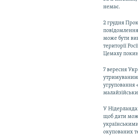
немає.
2 грудня Про
повідомлення
може бути ви
території Рос
Цемаху покин
7 вересня Ук
утримуваними
угруповання «
малайзійськи
У Нідерланда
щоб дати мож
українськими
окупованих т