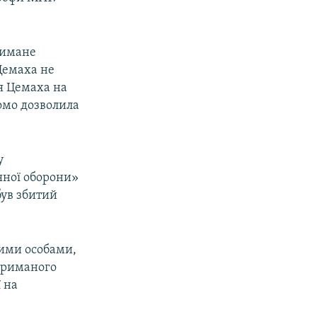
тримане
Цемаха не
я Цемаха на
домо дозволила
у
яної оборони»
був збитий
ими особами,
атриманого
 на