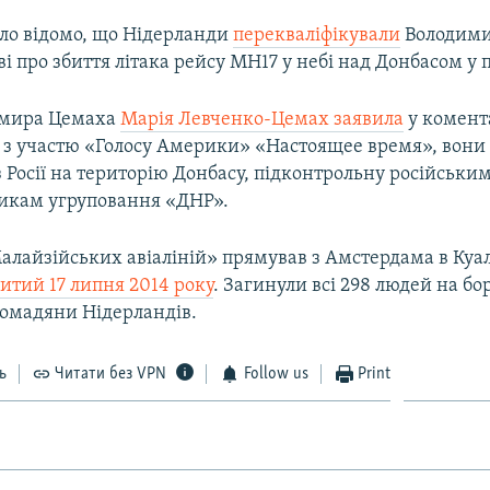
ало відомо, що Нідерланди
перекваліфікували
Володими
аві про збиття літака рейсу MH17 у небі над Донбасом у 
имира Цемаха
Марія Левченко-Цемах заявила
у комента
а з участю «Голосу Америки» «Настоящее время», вони
 Росії на територію Донбасу, підконтрольну російськи
викам угруповання «ДНР».
алайзійських авіаліній» прямував з Амстердама в Куа
битий 17 липня 2014 року
. Загинули всі 298 людей на бор
омадяни Нідерландів.
ь
Читати без VPN
Follow us
Print