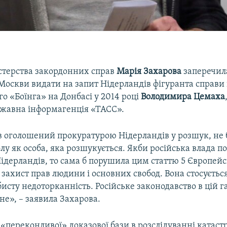
стерства закордонних справ
Марія Захарова
заперечил
Москви видати на запит Нідерландів фігуранта справи 
о «Боїнга» на Донбасі у 2014 році
Володимира Цемаха
ржавна інформагенція «ТАСС».
в оголошений прокуратурою Нідерландів у розшук, не 
олу як особа, яка розшукується. Якби російська влада п
ідерландів, то сама б порушила цим статтю 5 Європейс
 захист прав людини і основних свобод. Вона стосуєтьс
бисту недоторканність. Російське законодавство в цій г
не», – заявила Захарова.
, «переконливої» доказової бази в розслідуванні катас