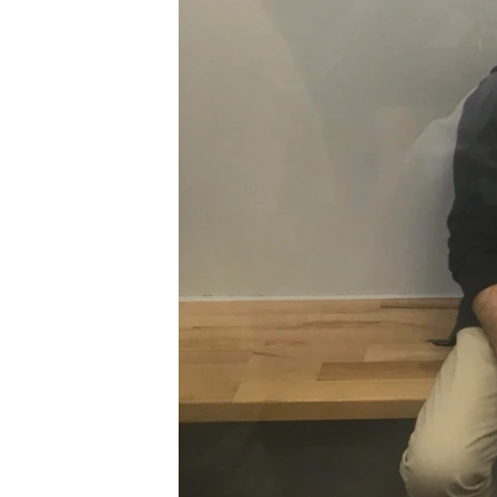
ВІДЕОУРОКИ «ELIFBE»
СВІДЧЕННЯ ОКУПАЦІЇ
УКРАЇНСЬКА ПРОБЛЕМА КРИМУ
ІНФОГРАФІКА