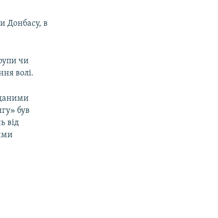
и Донбасу, в
рупи чи
ння волі.
 даними
нгу» був
ь від
кими