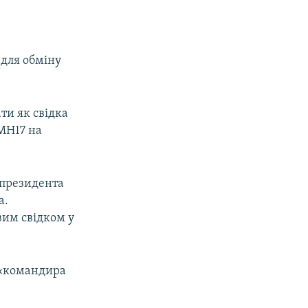
у
для обміну
ти як свідка
 МH17 на
 президента
а.
им свідком у
«командира