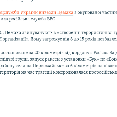
ецслужби України вивезли Цемаха
з окупованої частин
ила російська служба ВВС.
C, Цемаха звинувачують в «створенні терористичної г
 організації», йому загрожує від 8 до 15 років позбавле
розташоване за 20 кілометрів від кордону з Росією. За
лідчої групи, запуск ракети з установки «Бук» по «Бої
району селища Первомайське за 6 кілометрів на півден
територія на час трагедії контролювалася проросійсь