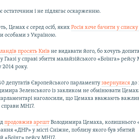
є остаточним і не підлягає оскарженню.
ь, Цемах є серед осіб, яких
Росія хоче бачити у списк
 особами з Україною.
рландів просять Київ
не видавати його, бо хочуть допита
у Гаазі у справі збиття малайзійського «Боїнга» рейсу
у 2014 року.
40 депутатів Європейського парламенту
звернулися
до
димира Зеленського із закликом не обмінювати Цемах
парламентарі наголосили, що Цемаха вважають важлив
 справи MH17.
уд
продовжив арешт
Володимира Цемаха, колишнього 
ання «ДНР» у місті Сніжне, поблизу якого був збитий
й «Боїнг» рейсу MH17.