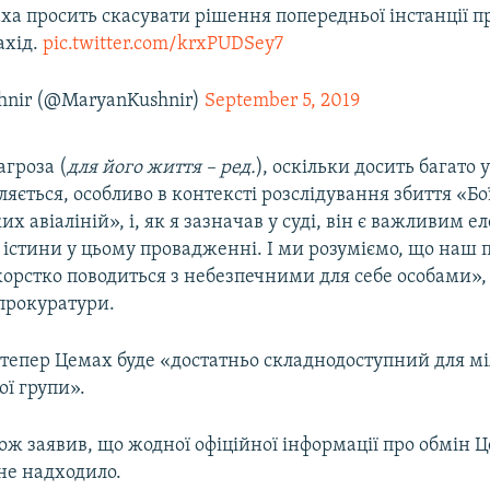
ха просить скасувати рішення попередньої інстанції п
ахід.
pic.twitter.com/krxPUDSey7
hnir (@MaryanKushnir)
September 5, 2019
агроза (
для його життя – ред.
), оскільки досить багато 
яється, особливо в контексті розслідування збиття «Бо
х авіаліній», і, як я зазначав у суді, він є важливим 
 істини у цьому провадженні. І ми розуміємо, що наш 
жорстко поводиться з небезпечними для себе особами», 
прокуратури.
о тепер Цемах буде «достатньо складнодоступний для м
ої групи».
ж заявив, що жодної офіційної інформації про обмін 
не надходило.