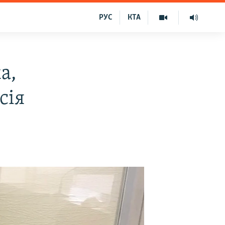
РУС
КТА
а,
сія