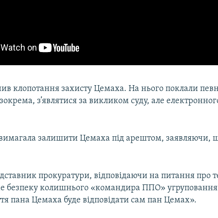
ив клопотання захисту Цемаха. На нього поклали певн
 зокрема, з’являтися за викликом суду, але електронног
вимагала залишити Цемаха під арештом, заявляючи, 
дставник прокуратури, відповідаючи на питання про те
е безпеку колишнього «командира ППО» угруповання
тя пана Цемаха буде відповідати сам пан Цемах».