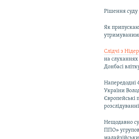
Рішення суду 
Як припускают
утримуваними
Слідчі з Ніде
на слуханнях 
Донбасі влітк
Напередодні 
України Воло
Європейські 
розслідуванні
Нещодавно с
ППО» угрупов
малайзійськи