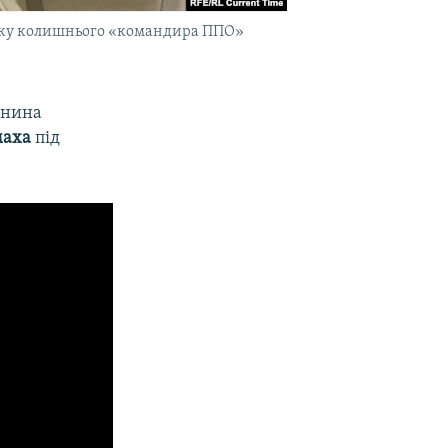
зпеку колишнього «командира ППО»
янина
маха
під