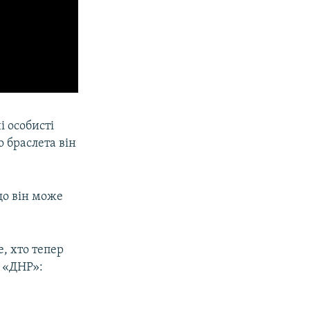
і особисті
о браслета він
що він може
, хто тепер
 «ДНР»: