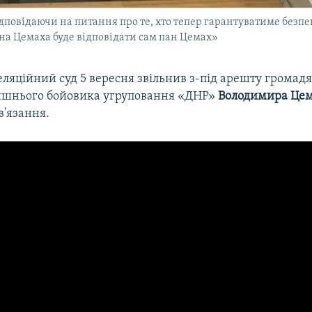
ідповідаючи на питання про те, хто тепер гарантуватиме бе
на Цемаха буде відповідати сам пан Цемах»
еляційний суд 5 вересня звільнив з-під арешту громад
ишнього бойовика угруповання «ДНР»
Володимира Це
в'язання.