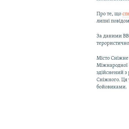
Про те, що
сп
липні повідом
За даними BB
терористичної
Місто Сніжне 
Міжнародної с
здійснений з 
Сніжного. Ця 
бойовиками.