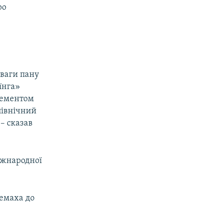
ро
уваги пану
їнга»
елементом
північний
– сказав
іжнародної
Цемаха до