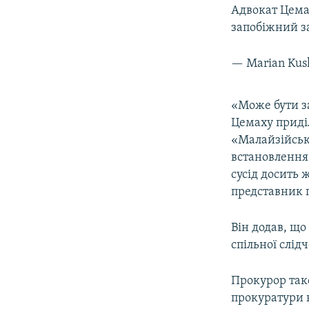
Адвокат Цема
запобіжний з
— Marian Kus
«Може бути з
Цемаху приділ
«Малайзійськи
встановлення
сусід досить 
представник 
Він додав, щ
спільної слідч
Прокурор тако
прокуратури 