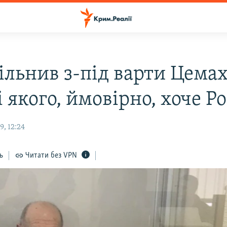
ільнив з-під варти Цемах
 якого, ймовірно, хоче Ро
, 12:24
ь
Читати без VPN