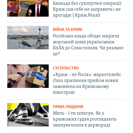
Блокада без сухопутної операції:
Крим сам себе не заправить і не
прогодує | Крим.Реалії
ВІЙНА ТА КРИМ
Російська влада обіцяє закрити
морський шлях українським
БпЛА до Севастополя. Чи реально
це?
СУСПІЛЬСТВО
«Крим – не Росія»: маркетплейс
Ozon припинив прийом нових
замовлень на Кримському
півострові
ПРАВА ЛЮДИНИ
Мить – і ти шпигун. Як у
кримських судах розглядають
звинувачення в держзраді