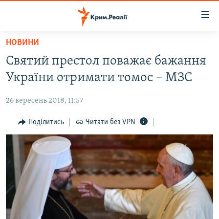
Доступність
посилання
Перейти
НОВИНИ
до
НОВИНИ
Святий престол поважає бажання
основного
ВОДА.КРИМ
матеріалу
України отримати томос – МЗС
ВІДЕО ТА ФОТО
Перейти
до
26 вересень 2018, 11:57
ПОЛІТИКА
основної
БЛОГИ
Поділитись
Читати без VPN
навігації
Перейти
ПОГЛЯД
до
ІНТЕРВ'Ю
пошуку
ВСЕ ЗА ДЕНЬ
СПЕЦПРОЕКТИ
ЯК ОБІЙТИ БЛОКУВАННЯ
ДЕПОРТАЦІЯ