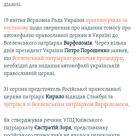
діалозі.
19 квітня Верховна Рада України
проголосувала за
постанову
щодо звернення про надання томосу про
автокефалію православної церкви в Україні до
Вселенського патріарха
Варфоломія
. Через кілька
днів президент України
Петро Порошенко
заявив,
що
Вселенський патріархат розпочав процедури
,
необхідні для надання автокефалії українській
православній церкві.
31 серпня предстоятель Російської православної
церкви патріарх
Кирило
відвідав Стамбул та
зустрівся зі Вселенським патріархом Варфоломеєм
.
Як стверджував речник УПЦ Київського
патріархату
Євстратій Зоря
, представнику
російського православ’я не вдалося переконати