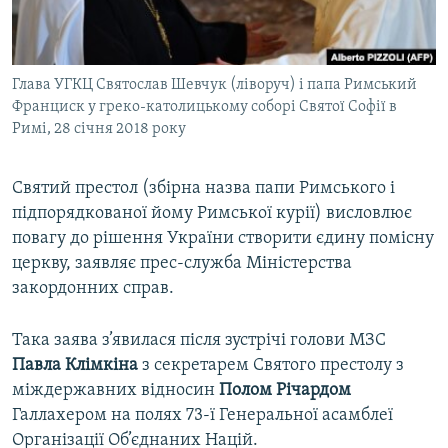
ВІДЕОУРОКИ «ELIFBE»
Русский
СВІДЧЕННЯ ОКУПАЦІЇ
Qırımtatar
Глава УГКЦ Святослав Шевчук (ліворуч) і папа Римський
УКРАЇНСЬКА ПРОБЛЕМА КРИМУ
Франциск у греко-католицькому соборі Святої Софії в
ДОЛУЧАЙСЯ!
ІНФОГРАФІКА
Римі, 28 січня 2018 року
Святий престол (збірна назва папи Римського і
підпорядкованої йому Римської курії) висловлює
Усі сайти RFE/RL
повагу до рішення України створити єдину помісну
церкву, заявляє прес-служба Міністерства
закордонних справ.
Така заява з’явилася після зустрічі голови МЗС
Павла Клімкіна
з секретарем Святого престолу з
міждержавних відносин
Полом Річардом
Галлахером на полях 73-ї Генеральної асамблеї
Організації Об’єднаних Націй.