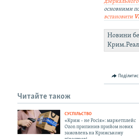
дзеркального
основними п
встановити
V
Новини бе
Крим.Реал
Поділитис
Читайте також
СУСПІЛЬСТВО
«Крим – не Росія»: маркетплейс
Ozon припинив прийом нових
замовлень на Кримському