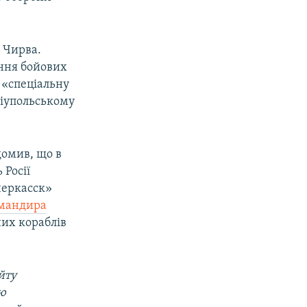
 Чирва.
ання бойових
 «спеціальну
ріупольському
домив, що в
Росії
черкасск»
омандира
них кораблів
йту
ою