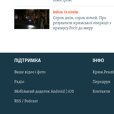
півострові
ВІЙНА ТА КРИМ
Сорок днів, сорок ночей. Про
результати кримської операції з
примусу Росії до миру
Русский
Qırımtatar
ПІДТРИМКА
ІНФО
Ваше відео і фото
Крим.Реалії
ДОЛУЧАЙСЯ!
Радіо
Передрук
Мобільний додаток Android | iOS
Контакти
RSS / Podcast
Усі сайти RFE/RL