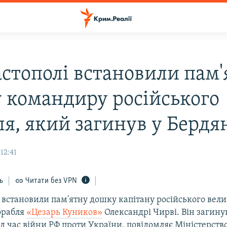
астополі встановили пам'
 командиру російського
ля, який загинув у Бердя
12:41
ь
Читати без VPN
 встановили пам'ятну дошку капітану російського вел
орабля
«Цезарь Куников»
Олександрі Чирві. Він загину
д час війни РФ проти України, повідомляє Міністерств