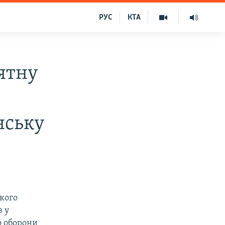
РУС
КТА
ятну
нську
икого
в у
о оборони