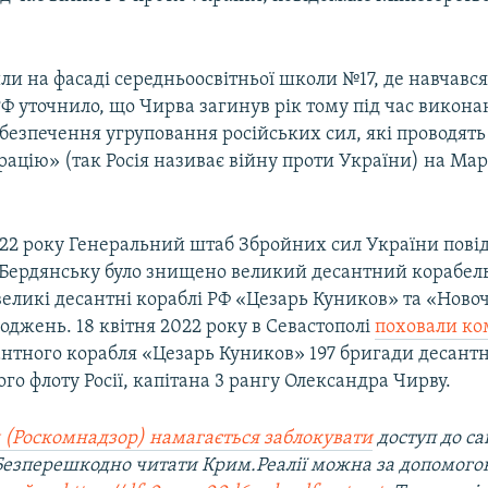
и на фасаді середньоосвітньої школи №17, де навчався
Ф уточнило, що Чирва загинув рік тому під час викон
абезпечення угруповання російських сил, які проводять
рацію» (так Росія називає війну проти України) на Ма
022 року Генеральний штаб Збройних сил України пові
Бердянську було знищено великий десантний корабель 
великі десантні кораблі РФ «Цезарь Куников» та «Ново
джень. 18 квітня 2022 року в Севастополі
поховали к
антного корабля «Цезарь Куников» 197 бригади десант
о флоту Росії, капітана 3 рангу Олександра Чирву.
 (Роскомнадзор) намагається заблокувати
доступ до са
 Безперешкодно читати Крим.Реалії можна за допомог