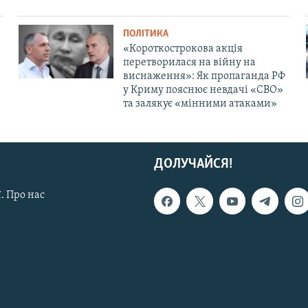
ПОЛІТИКА
«Короткострокова акція
перетворилася на війну на
виснаження»: Як пропаганда РФ
у Криму пояснює невдачі «СВО»
та залякує «мінними атаками»
ДОЛУЧАЙСЯ!
. Про нас