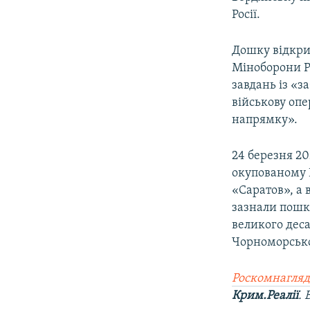
ВІДЕОУРОКИ «ELIFBE»
Росії.
СВІДЧЕННЯ ОКУПАЦІЇ
Дошку відкрил
УКРАЇНСЬКА ПРОБЛЕМА КРИМУ
Міноборони Р
ІНФОГРАФІКА
завдань із «з
військову опе
напрямку».
24 березня 2
окупованому 
«Саратов», а 
зазнали пошко
великого дес
Чорноморськог
Роскомнагляд
Крим.Реалії
.