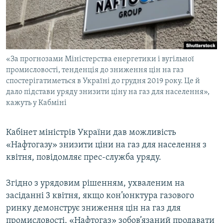
ВІДЕОУРОКИ «ELIFBE»
Русский
СВІДЧЕННЯ ОКУПАЦІЇ
Qırımtatar
УКРАЇНСЬКА ПРОБЛЕМА КРИМУ
«За прогнозами Міністерства енергетики і вугільної
ДОЛУЧАЙСЯ!
ІНФОГРАФІКА
промисловості, тенденція до зниження цін на газ
спостерігатиметься в Україні до грудня 2019 року. Це й
дало підстави уряду знизити ціну на газ для населення»,
кажуть у Кабміні
Усі сайти RFE/RL
Кабінет міністрів України дав можливість
«Нафтогазу» знизити ціни на газ для населення з
квітня, повідомляє прес-служба уряду.
Згідно з урядовим рішенням, ухваленим на
засіданні 3 квітня, якщо кон’юнктура газового
ринку демонструє зниження цін на газ для
промисловості, «Нафтогаз» зобов’язаний продавати