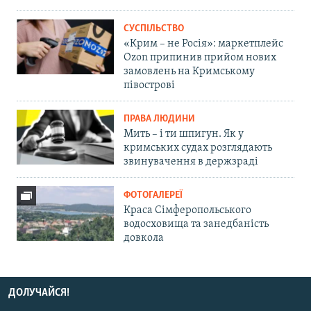
СУСПІЛЬСТВО
«Крим – не Росія»: маркетплейс
Ozon припинив прийом нових
замовлень на Кримському
півострові
ПРАВА ЛЮДИНИ
Мить – і ти шпигун. Як у
кримських судах розглядають
звинувачення в держзраді
ФОТОГАЛЕРЕЇ
Краса Сімферопольського
водосховища та занедбаність
довкола
ДОЛУЧАЙСЯ!