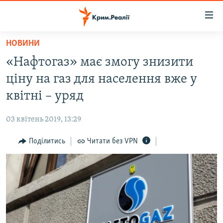
Доступність
посилання
Перейти
НОВИНИ
до
НОВИНИ
«Нафтогаз» має змогу знизити
основного
ВОДА.КРИМ
матеріалу
ціну на газ для населення вже у
ВІДЕО ТА ФОТО
Перейти
квітні – уряд
до
ПОЛІТИКА
основної
03 квітень 2019, 13:29
БЛОГИ
навігації
Перейти
Поділитись
Читати без VPN
ПОГЛЯД
до
ІНТЕРВ'Ю
пошуку
ВСЕ ЗА ДЕНЬ
СПЕЦПРОЕКТИ
ЯК ОБІЙТИ БЛОКУВАННЯ
ДЕПОРТАЦІЯ