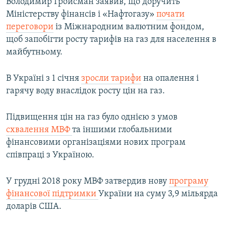
Володимир Гройсман заявив, що доручить
Міністерству фінансів і «Нафтогазу»
почати
переговори
із Міжнародним валютним фондом,
щоб запобігти росту тарифів на газ для населення в
майбутньому.
В Україні з 1 січня
зросли тарифи
на опалення і
гарячу воду внаслідок росту цін на газ.
Підвищення цін на газ було однією з умов
схвалення МВФ
та іншими глобальними
фінансовими організаціями нових програм
співпраці з Україною.
У грудні 2018 року МВФ затвердив нову
програму
фінансової підтримки
України на суму 3,9 мільярда
доларів США.