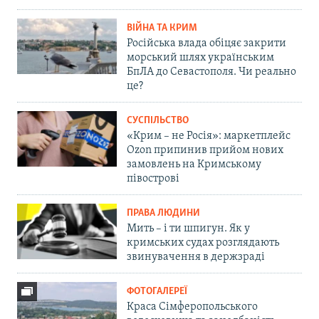
ВІЙНА ТА КРИМ
Російська влада обіцяє закрити
морський шлях українським
БпЛА до Севастополя. Чи реально
це?
СУСПІЛЬСТВО
«Крим – не Росія»: маркетплейс
Ozon припинив прийом нових
замовлень на Кримському
півострові
ПРАВА ЛЮДИНИ
Мить – і ти шпигун. Як у
кримських судах розглядають
звинувачення в держзраді
ФОТОГАЛЕРЕЇ
Краса Сімферопольського