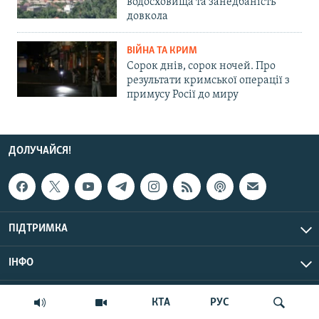
водосховища та занедбаність
довкола
ВІЙНА ТА КРИМ
Сорок днів, сорок ночей. Про
результати кримської операції з
примусу Росії до миру
ДОЛУЧАЙСЯ!
ПІДТРИМКА
ІНФО
© Крим.Реалії, 2026 | Усі права застережено.
КТА
РУС