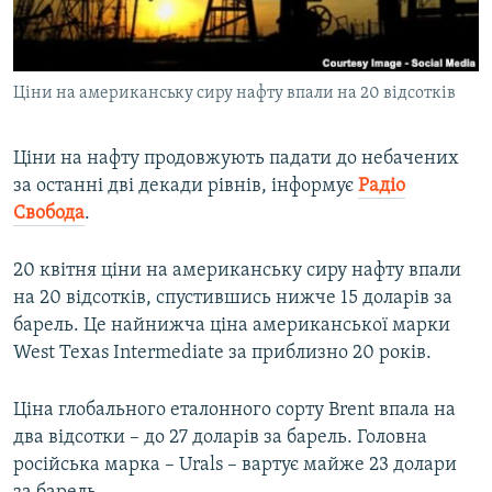
ВІДЕОУРОКИ «ELIFBE»
Русский
СВІДЧЕННЯ ОКУПАЦІЇ
Qırımtatar
Ціни на американську сиру нафту впали на 20 відсотків
УКРАЇНСЬКА ПРОБЛЕМА КРИМУ
ДОЛУЧАЙСЯ!
ІНФОГРАФІКА
Ціни на нафту продовжують падати до небачених
за останні дві декади рівнів, інформує
Радіо
Свобода
.
Усі сайти RFE/RL
20 квітня ціни на американську сиру нафту впали
на 20 відсотків, спустившись нижче 15 доларів за
барель. Це найнижча ціна американської марки
West Texas Intermediate за приблизно 20 років.
Ціна глобального еталонного сорту Brent впала на
два відсотки – до 27 доларів за барель. Головна
російська марка – Urals – вартує майже 23 долари