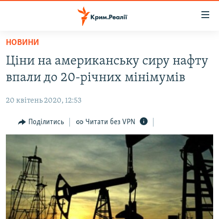
Доступність
посилання
Перейти
НОВИНИ
до
НОВИНИ
Ціни на американську сиру нафту
основного
ВОДА.КРИМ
матеріалу
впали до 20-річних мінімумів
ВІДЕО ТА ФОТО
Перейти
до
20 квітень 2020, 12:53
ПОЛІТИКА
основної
БЛОГИ
Поділитись
Читати без VPN
навігації
Перейти
ПОГЛЯД
до
ІНТЕРВ'Ю
пошуку
ВСЕ ЗА ДЕНЬ
СПЕЦПРОЕКТИ
ЯК ОБІЙТИ БЛОКУВАННЯ
ДЕПОРТАЦІЯ