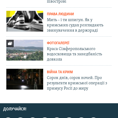
півострові
ПРАВА ЛЮДИНИ
Мить – і ти шпигун. Як у
кримських судах розглядають
звинувачення в держзраді
ФОТОГАЛЕРЕЇ
Краса Сімферопольського
водосховища та занедбаність
довкола
ВІЙНА ТА КРИМ
Сорок днів, сорок ночей. Про
результати кримської операції з
примусу Росії до миру
ДОЛУЧАЙСЯ!