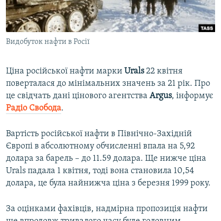
ВІДЕОУРОКИ «ELIFBE»
Русский
СВІДЧЕННЯ ОКУПАЦІЇ
Qırımtatar
Видобуток нафти в Росії
УКРАЇНСЬКА ПРОБЛЕМА КРИМУ
ДОЛУЧАЙСЯ!
ІНФОГРАФІКА
Ціна російської нафти марки
Urals
22 квітня
поверталася до мінімальних значень за 21 рік. Про
це свідчать дані цінового агентства
Argus
, інформує
Усі сайти RFE/RL
Радіо Свобода
.
Вартість російської нафти в Північно-Західній
Європі в абсолютному обчисленні впала на 5,92
долара за барель – до 11.59 долара. Ще нижче ціна
Urals падала 1 квітня, тоді вона становила 10,54
долара, це була найнижча ціна з березня 1999 року.
За оцінками фахівців, надмірна пропозиція нафти