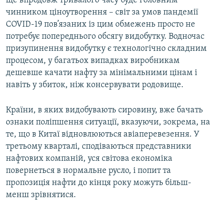
ще впродовж тривалого часу буде головним
чинником ціноутворення – світ за умов пандемії
COVID-19 пов’язаних із цим обмежень просто не
потребує попереднього обсягу видобутку. Водночас
призупинення видобутку є технологічно складним
процесом, у багатьох випадках виробникам
дешевше качати нафту за мінімальними цінам і
навіть у збиток, ніж консервувати родовище.
Країни, в яких видобувають сировину, вже бачать
ознаки поліпшення ситуації, вказуючи, зокрема, на
те, що в Китаї відновлюються авіаперевезення. У
третьому кварталі, сподіваються представники
нафтових компаній, уся світова економіка
повернеться в нормальне русло, і попит та
пропозиція нафти до кінця року можуть більш-
менш зрівнятися.