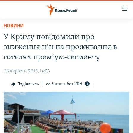
Доступність
посилання
Перейти
НОВИНИ
до
НОВИНИ
У Криму повідомили про
основного
ВОДА.КРИМ
матеріалу
зниження цін на проживання в
ВІДЕО ТА ФОТО
Перейти
готелях преміум-сегменту
до
ПОЛІТИКА
основної
06 червень 2019, 14:53
БЛОГИ
навігації
Перейти
Поділитись
Читати без VPN
ПОГЛЯД
до
ІНТЕРВ'Ю
пошуку
ВСЕ ЗА ДЕНЬ
СПЕЦПРОЕКТИ
ЯК ОБІЙТИ БЛОКУВАННЯ
ДЕПОРТАЦІЯ