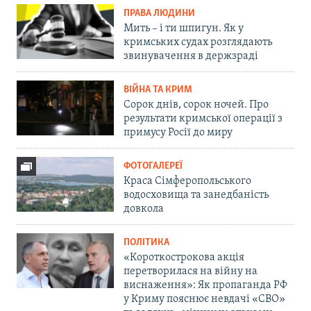
ПРАВА ЛЮДИНИ
Мить – і ти шпигун. Як у
кримських судах розглядають
звинувачення в держзраді
ВІЙНА ТА КРИМ
Сорок днів, сорок ночей. Про
результати кримської операції з
примусу Росії до миру
ФОТОГАЛЕРЕЇ
Краса Сімферопольського
водосховища та занедбаність
довкола
ПОЛІТИКА
«Короткострокова акція
перетворилася на війну на
виснаження»: Як пропаганда РФ
у Криму пояснює невдачі «СВО»