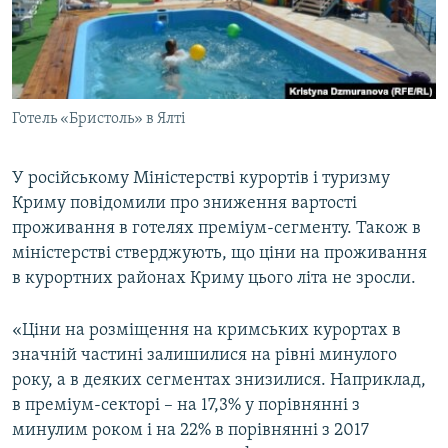
ВІДЕОУРОКИ «ELIFBE»
Русский
СВІДЧЕННЯ ОКУПАЦІЇ
Qırımtatar
УКРАЇНСЬКА ПРОБЛЕМА КРИМУ
Готель «Бристоль» в Ялті
ДОЛУЧАЙСЯ!
ІНФОГРАФІКА
У російському Міністерстві курортів і туризму
Криму повідомили про зниження вартості
Усі сайти RFE/RL
проживання в готелях преміум-сегменту. Також в
міністерстві стверджують, що ціни на проживання
в курортних районах Криму цього літа не зросли.
«Ціни на розміщення на кримських курортах в
значній частині залишилися на рівні минулого
року, а в деяких сегментах знизилися. Наприклад,
в преміум-секторі – на 17,3% у порівнянні з
минулим роком і на 22% в порівнянні з 2017